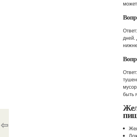
может
Вопр
Ответ
дней.
нижню
Вопр
Ответ
тушен
мусор
быть 
Жел
пи
⇦
Жел
Лож