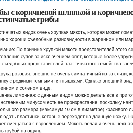
бы с коричневой шляпкой и коричнев
стинчатые грибы
стинчатых видов очень хрупкая мякоть, которая может лом
нно хороши съедобные разновидности в жаренном или мари
чание: По причине хрупкой мякоти представителей этого с
товления супов за исключением опят, которые более упруг
 съедобных представителей пластинчатого семейства засл
руха розовая: внешне не очень симпатичный из-за слизи, 
пку с редкими темными пятнышками. Однако внешний вид о
енном и соленом виде.
енка лимонная: с данным видом можно делать все в пригот
нственным минусом есть ее произрастание, поскольку найт
ольшого размера (максимум 10 см в диаметре) красивого 
людать пластинки, которые переходят на длинную ножку. Н
ет смещаться с взрослением. Мякоть белая и очень нежная
ть грубой на ощупь.