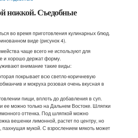
ой ножкой. Съедобные
аться во время приготовления кулинарных блюд.
нованном виде (рисунок 4).
емейства чаще всего не используют для
ие и хорошо держат форму.
уживают внимание такие виды:
которая покрывает всю светло-коричневую
бманчив и мокруха розовая очень вкусная в
овлении пищи, вплоть до добавления в суп.
и ее можно только на Дальнем Востоке. Шляпки
лимонного оттенка. Под шляпкой можно
ожка вешенки лимонной, растет по центру, но
, пахнущая мукой. С взрослением мякоть может