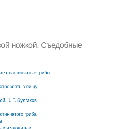
вой ножкой. Съедобные
ые пластинчатые грибы
отреблять в пищу
й. К. Г. Булгаков
стинчатого гриба
ы
ые и ядовитые