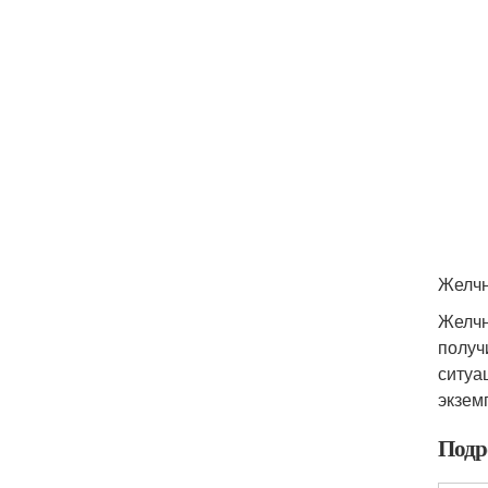
Желчн
Желчн
получ
ситуа
экзем
Подр