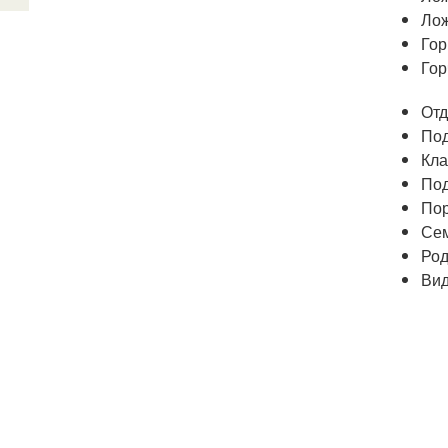
Лож
Гор
Гор
Отд
Под
Кла
Под
Пор
Сем
Род
Вид