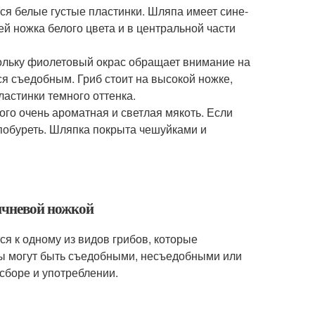
ся белые густые пластинки. Шляпа имеет сине-
й ножка белого цвета и в центральной части
кольку фиолетовый окрас обращает внимание на
ся съедобным. Гриб стоит на высокой ножке,
астинки темного оттенка.
ого очень ароматная и светлая мякоть. Если
побуреть. Шляпка покрыта чешуйками и
ичневой ножкой
ся к одному из видов грибов, которые
бы могут быть съедобными, несъедобными или
сборе и употреблении.