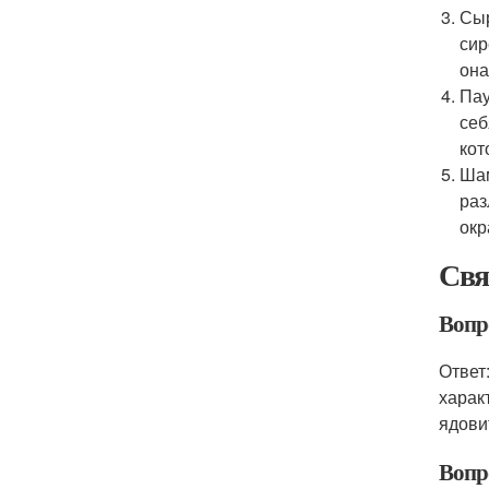
Сыр
сир
она
Пау
себ
кот
Шам
раз
окр
Свя
Вопр
Ответ
харак
ядови
Вопро