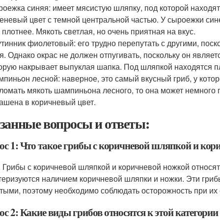
оежка синяя: имеет мясистую шляпку, под которой находят
еневый цвет с темной центральной частью. У сыроежки сине
 плотнее. Мякоть светлая, но очень приятная на вкус.
тинник фиолетовый: его трудно перепутать с другими, пос
я. Однако окрас не должен отпугивать, поскольку он являет
орую накрывает выпуклая шапка. Под шляпкой находятся пл
пиньон лесной: наверное, это самый вкусный гриб, у котор
ломать мякоть шампиньона лесного, то она может немного 
ашена в коричневый цвет.
занные вопросы и ответы:
ос 1: Что такое грибы с коричневой шляпкой и кор
: Грибы с коричневой шляпкой и коричневой ножкой относят
теризуются наличием коричневой шляпки и ножки. Эти гри
тыми, поэтому необходимо соблюдать осторожность при их 
с 2: Какие виды грибов относятся к этой категории