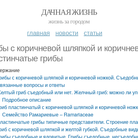
ДАЧНАЯ ЖИЗНЬ
жизнь за городом
главная
новости
статьи
бы с коричневой шляпкой и коричне
стинчатые грибы
ержание
рибы с коричневой шляпкой и коричневой ножкой. Съедобн
вязанные вопросы и ответы
елтый гриб съедобный или нет. Желчный гриб: можно ли уп
Подробное описание
риб пластинчатый с коричневой шляпкой и коричневой ножко
Семейство Рамариевые – Ramariaceae
ластинчатые грибы типичные представители. Строение пла
риб с коричневой шляпкой и желтой губкой. Съедобные вид
рибы съедобные и ядовитые. Грибы съедобные, несъедобн