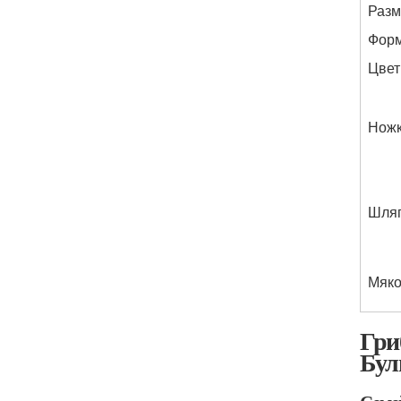
Разм
Фор
Цвет
Нож
Шля
Мяко
Гри
Бул