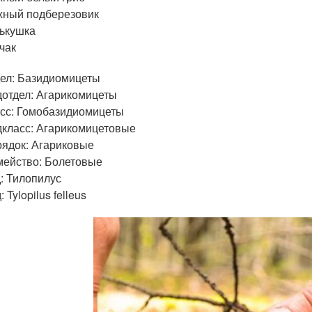
ный подберезовик
ькушка
чак
ел: Базидиомицеты
отдел: Агарикомицеты
сс: Гомобазидиомицеты
класс: Агарикомицетовые
ядок: Агариковые
ейство: Болетовые
: Тилопилус
: Tylopilus felleus