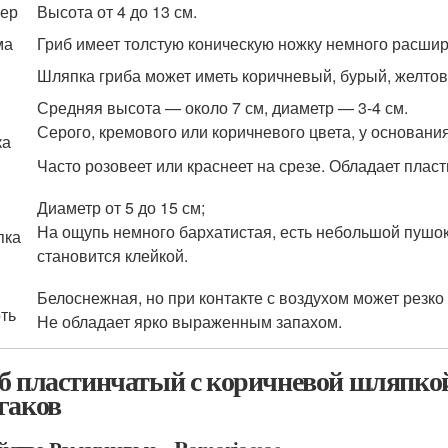
ер
Высота от 4 до 13 см.
ма
Гриб имеет толстую коническую ножку немного расши
Шляпка гриба может иметь коричневый, бурый, желто
Средняя высота — около 7 см, диаметр — 3-4 см.
Серого, кремового или коричневого цвета, у основани
ка
Часто розовеет или краснеет на срезе. Обладает пласт
Диаметр от 5 до 15 см;
На ощупь немного бархатистая, есть небольшой пушок
пка
становится клейкой.
Белоснежная, но при контакте с воздухом может резко 
ть
Не обладает ярко выраженным запахом.
б пластинчатый с коричневой шляпкой 
гаков