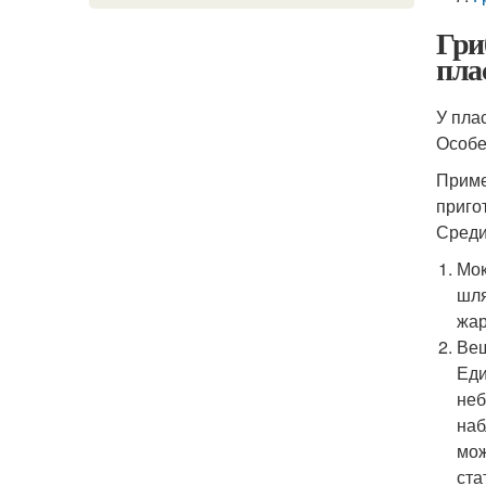
Гри
пла
У пла
Особе
Приме
приго
Среди
Мок
шля
жар
Веш
Еди
неб
наб
мож
ста