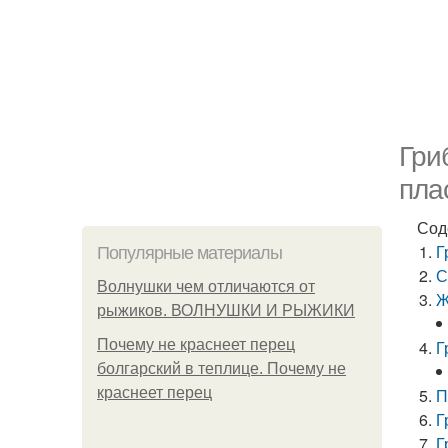
Гри
пла
Сод
Г
Популярные материалы
С
Волнушки чем отличаются от
Ж
рыжиков. ВОЛНУШКИ И РЫЖИКИ
Почему не краснеет перец
Г
болгарский в теплице. Почему не
краснеет перец
П
Г
Г