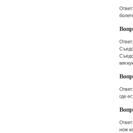
Ответ
болет
Вопр
Ответ
Съедо
Съедо
мягку
Вопр
Ответ
где е
Вопр
Ответ
нож и