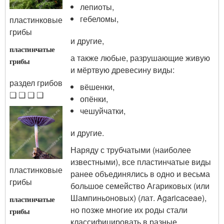
лепиоты,
гебеломы,
пластинковые
грибы
и другие,
пластинчатые
а также любые, разрушающие живую
грибы
и мёртвую древесину виды:
раздел грибов
вёшенки,
❑ ❑ ❑ ❑
опёнки,
чешуйчатки,
и другие.
Наряду с трубчатыми (наиболее
известными), все пластинчатые виды
пластинковые
ранее объединялись в одно и весьма
грибы
большое семейство Агариковых (или
Шампиньоновых) (лат. Agaricaceae),
пластинчатые
но позже многие их роды стали
грибы
классифицировать в разные