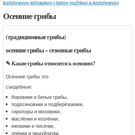
korichnevoy-shlyapkoy-i-beloy-nozhkoy-s-korichnevoy
Осенние грибы
(традиционные грибы)
осенние грибы – сезонные грибы
✎ Какие грибы относятся к осенним?
Осенние грибы это
съедобные
:
боровики и белые грибы,
подосиновики и подберёзовики,
гиропоры и моховики,
маслёнки и козлёнки,
ежовики и лисички,
опёнки и чешуйчатки,