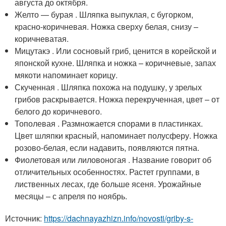
августа до октября.
Желто — бурая . Шляпка выпуклая, с бугорком,
красно-коричневая. Ножка сверху белая, снизу –
коричневатая.
Мицутакэ . Или сосновый гриб, ценится в корейской и
японской кухне. Шляпка и ножка – коричневые, запах
мякоти напоминает корицу.
Скученная . Шляпка похожа на подушку, у зрелых
грибов раскрывается. Ножка перекрученная, цвет – от
белого до коричневого.
Тополевая . Размножается спорами в пластинках.
Цвет шляпки красный, напоминает полусферу. Ножка
розово-белая, если надавить, появляются пятна.
Фиолетовая или лиловоногая . Название говорит об
отличительных особенностях. Растет группами, в
лиственных лесах, где больше ясеня. Урожайные
месяцы – с апреля по ноябрь.
Источник:
https://dachnayazhizn.info/novosti/griby-s-