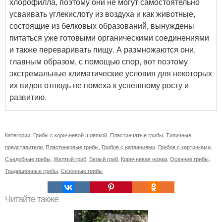
хлорофилла, поэтому они не могут самостоятельно
усваивать углекислоту из воздуха и как животные,
состоящие из белковых образований, вынуждены
питаться уже готовыми органическими соединениями
и также переваривать пищу. А размножаются они,
главным образом, с помощью спор, вот поэтому
экстремальные климатические условия для некоторых
их видов отнюдь не помеха к успешному росту и
развитию.
Категории:
Грибы с коричневой шляпкой
,
Пластинчатые грибы
,
Типичные
представители
,
Пластинковые грибы
,
Грибов с названиями
,
Грибов с картинками
,
Съедобные грибы
,
Желтый гриб
,
Белый гриб
,
Коричневая ножка
,
Осенние грибы
,
Традиционные грибы
,
Сезонные грибы
Читайте также