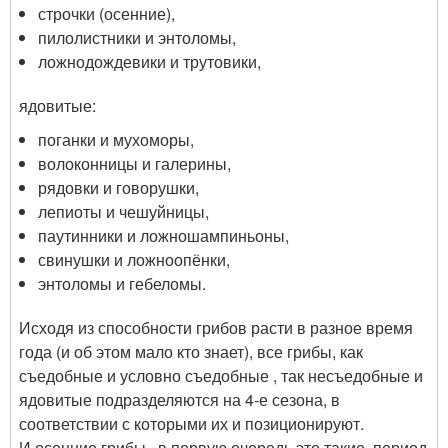
строчки (осенние),
пилолистники и энтоломы,
ложнодождевики и трутовики,
ядовитые
:
поганки и мухоморы,
волоконницы и галерины,
рядовки и говорушки,
лепиоты и чешуйницы,
паутинники и ложношампиньоны,
свинушки и ложноопёнки,
энтоломы и гебеломы.
Исходя из способности грибов расти в разное время
года (и об этом мало кто знает), все грибы, как
съедобные и условно съедобные , так несъедобные и
ядовитые подразделяются на 4-е сезона, в
соответствии с которыми их и позиционируют.
И осенние грибы , в первую очередь это такие, период