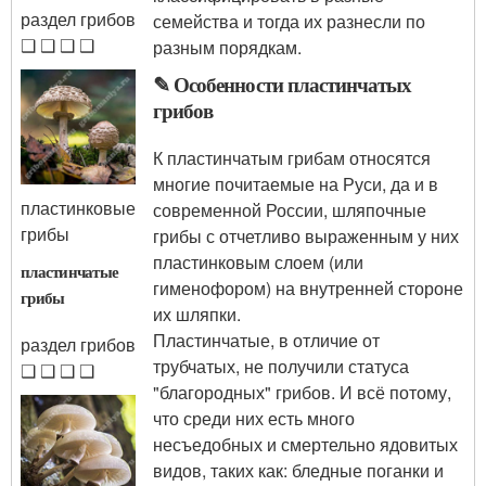
раздел грибов
семейства и тогда их разнесли по
❑ ❑ ❑ ❑
разным порядкам.
✎ Особенности пластинчатых
грибов
К пластинчатым грибам относятся
многие почитаемые на Руси, да и в
пластинковые
современной России, шляпочные
грибы
грибы с отчетливо выраженным у них
пластинковым слоем (или
пластинчатые
гименофором) на внутренней стороне
грибы
их шляпки.
Пластинчатые, в отличие от
раздел грибов
трубчатых, не получили статуса
❑ ❑ ❑ ❑
"благородных" грибов. И всё потому,
что среди них есть много
несъедобных и смертельно ядовитых
видов, таких как: бледные поганки и