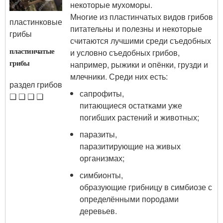
некоторые мухоморы.
Многие из пластинчатых видов грибов
пластинковые
питательны и полезны и некоторые
грибы
считаются лучшими среди съедобных
пластинчатые
и условно съедобных грибов,
грибы
например, рыжики и опёнки, грузди и
млечники. Среди них есть:
раздел грибов
сапрофиты,
❑ ❑ ❑ ❑
питающиеся остатками уже
погибших растений и животных;
паразиты,
паразитирующие на живых
организмах;
симбионты,
образующие грибницу в симбиозе с
определёнными породами
деревьев.