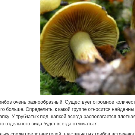
рибов очень разнообразный. Существует огромное количест
го больше. Определить, к какой группе относится найденный
апку. У трубчатых под шапкой всегда располагается плотная
го отдельного вида будет всегда отличаться.
льку среди представителей пластинчатых грибов встречают