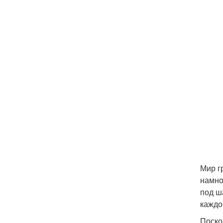
Мир г
намно
под ш
каждо
Поско