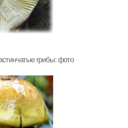
астинчатые грибы: фото