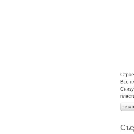
Строе
Все п
Снизу
пласт
читат
Съе