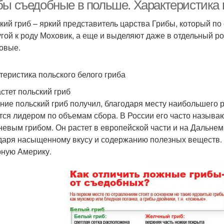
бы съедобные в польше. Характеристика п
кий гриб – яркий представитель царства Грибы, который по
угой к роду Моховик, а еще и выделяют даже в отдельный ро
овые.
теристика польского белого гриба
астет польский гриб
ние польский гриб получил, благодаря месту наибольшего 
тся лидером по объемам сбора. В России его часто назыв
невым грибом. Он растет в европейской части и на Дальнем
даря насыщенному вкусу и содержанию полезных веществ.
ную Америку.