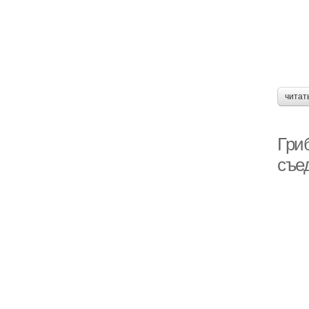
читат
Гри
съе