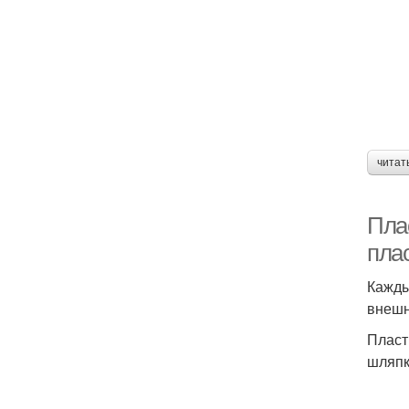
читат
Пла
пла
Кажды
внешн
Пласт
шляпк