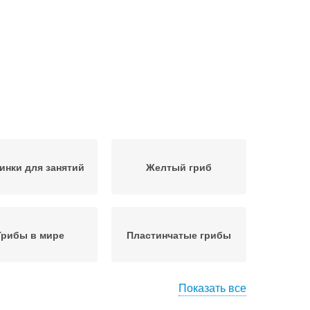
инки для занятий
Желтый гриб
Грибы в мире
Пластинчатые грибы
Показать все
 в сосновом лесу
Осенние грибы