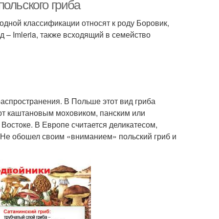
ольского гриба
 одной классификации относят к роду Боровик,
д – Imlеria, также всходящий в семейство
распространения. В Польше этот вид гриба
ают каштановым моховиком, панским или
 Востоке. В Европе считается деликатесом,
 Не обошел своим «вниманием» польский гриб и