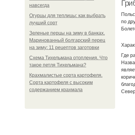
Гри
навсегда
Польс
Огурцы для теплицы: как выбрать
по др
лучший сорт
Болет
Зеленые перцы на зиму в банках.
Маринованный болгарский перец
Харак
на зиму: 11 рецептов заготовки
Где р
Схема Тихельмана отопления. Что
Назва
такое петля Тихельмана?
являе
Крахмалистые сорта картофеля.
корич
Сорта картофеля с высоким
благо
содержанием крахмала
Север