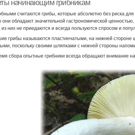
еты начинающим грибникам
бными считаются грибы, которые абсолютно без риска для 
ак они обладают значительной гастрономической ценностью,
 из них не приедаются и всегда пользуются спросом и попу
ие грибы называются пластинчатыми, на нижней стороне ш
тыми, поскольку своими шляпками с нижней стороны напоми
емя сбора опытные грибники всегда обращают внимание на о