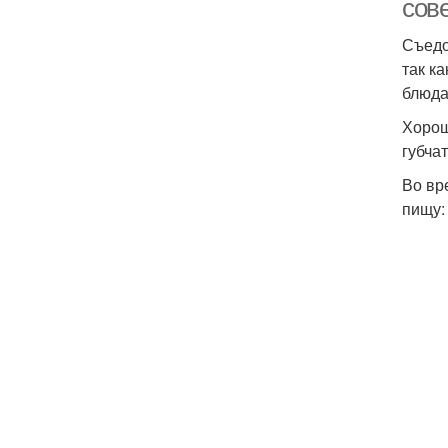
сов
Съедо
так к
блюда
Хорош
губча
Во вр
пищу: