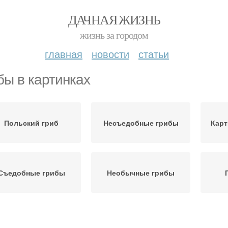
ДАЧНАЯ ЖИЗНЬ
жизнь за городом
главная
новости
статьи
бы в картинках
Польский гриб
Несъедобные грибы
Карт
Съедобные грибы
Необычные грибы
ластинчатый гриб
Грибов с картинками
Грибы