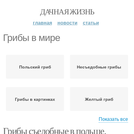
ДАЧНАЯ ЖИЗНЬ
главная
новости
статьи
Грибы в мире
Польский гриб
Несъедобные грибы
Грибы в картинках
Желтый гриб
Показать все
Грибы съедобные в польше.
Съедобные грибы
Необычные грибы