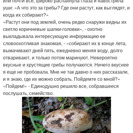
или почти все, широко распахнула глаза и навострила
уши: «А что это за грибы? Где они растут, как выглядят, и
когда их собирают?»
«Растут они под землей, очень редко снаружи видны их
светло коричневые шапки-головки», - охотно
выкладывала интересующую информацию ее
словоохотливая знакомая, - «собирают их в конце лета,
вымачивают дней пять, ежедневно меняя воду, долго
отваривают, и только потом маринуют. Невероятно
вкусные и хрустящие грибы получаются. Ничего вкуснее
я еще не пробовала. Мне не так давно о них рассказали,
и я знаю, где их можно собрать. Пойдемте со мной?»
«Пойдем!» - Единодушно решило все, собравшееся
послушать, семейство.