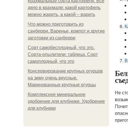
Крахмальные сорта картофеля. Все
дело в крахмале: какой картофель
можно жарить, а какой – варить
Что можно приготовить из
К
санберри. Варенье, компот и другие
заготовки из санберри
Сорт самобесплодный, что это.
Сорта-опылители: таблица. Сорт
В
самоплодный, что это
Бел
Консервирование крупных огурцов
съе
на зиму очень вкусные.
Маринованные крупные огурцы
Не ст
Комплексное минеральное
возьм
удобрение для клубники. Удобрение
Почит
для клубники
опасн
приго