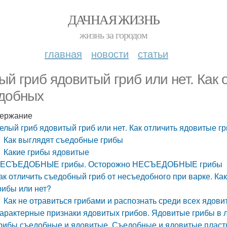
ДАЧНАЯ ЖИЗНЬ
жизнь за городом
главная
новости
статьи
ый гриб ядовитый гриб или нет. Как 
добных
ержание
елый гриб ядовитый гриб или нет. Как отличить ядовитые г
Как выглядят съедобные грибы
Какие грибы ядовитые
ЕСЪЕДОБНЫЕ грибы. Осторожно НЕСЪЕДОБНЫЕ грибы
ак отличить съедобный гриб от несъедобного при варке. Ка
рибы или нет?
Как не отравиться грибами и распознать среди всех ядов
арактерные признаки ядовитых грибов. Ядовитые грибы в 
рибы съедобные и ядовитые. Съедобные и ядовитые пласт