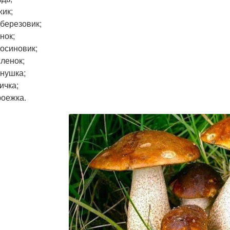
ик;
березовик;
нок;
осиновик;
ленок;
нушка;
ичка;
оежка.