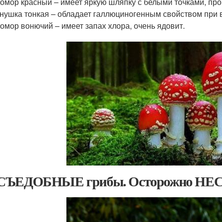
омор красный – имеет яркую шляпку с белыми точками, про
нушка тонкая – обладает галлюциногенным свойством при 
омор вонючий – имеет запах хлора, очень ядовит.
СЪЕДОБНЫЕ грибы. Осторожно Н