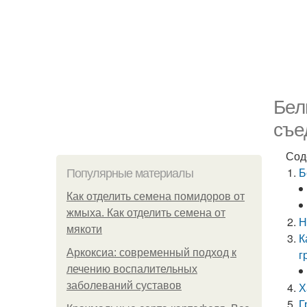
Бел
съе
Сод
Б
Популярные материалы
Как отделить семена помидоров от
жмыха. Как отделить семена от
Н
мякоти
К
Аркоксиа: современный подход к
г
лечению воспалительных
заболеваний суставов
Х
Г