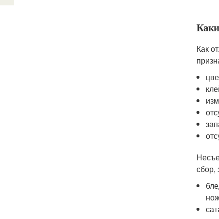
Каки
Как о
призн
цве
кле
изм
отс
зап
отс
Несъе
сбор,
бле
нож
сат