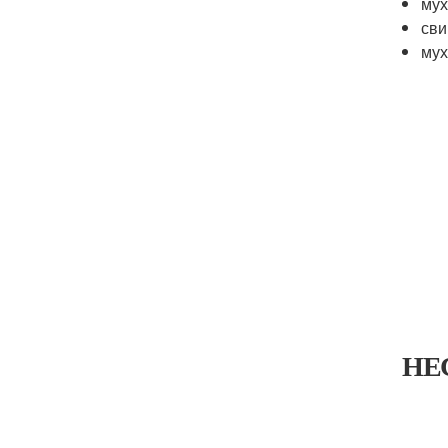
мух
сви
мух
НЕ