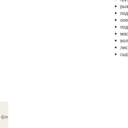
рыж
под
опе
под
мас
вол
лис
сыр
⇦