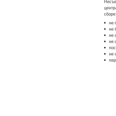
Несъе
центр
сборе
не 
не 
не 
не 
пос
не 
пер