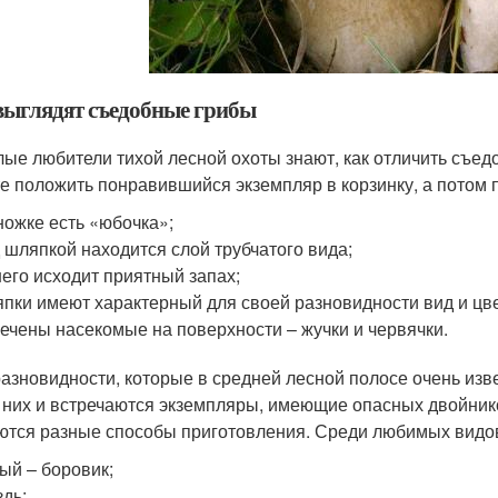
выглядят съедобные грибы
ые любители тихой лесной охоты знают, как отличить съед
е положить понравившийся экземпляр в корзинку, а потом п
ножке есть «юбочка»;
 шляпкой находится слой трубчатого вида;
него исходит приятный запах;
пки имеют характерный для своей разновидности вид и цве
ечены насекомые на поверхности – жучки и червячки.
разновидности, которые в средней лесной полосе очень изв
 них и встречаются экземпляры, имеющие опасных двойник
ются разные способы приготовления. Среди любимых видов
ый – боровик;
здь;