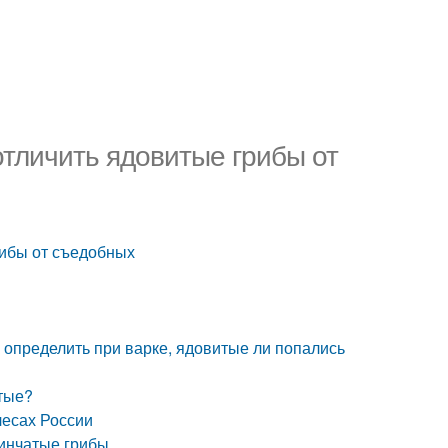
отличить ядовитые грибы от
рибы от съедобных
к определить при варке, ядовитые ли попались
итые?
лесах России
инчатые грибы