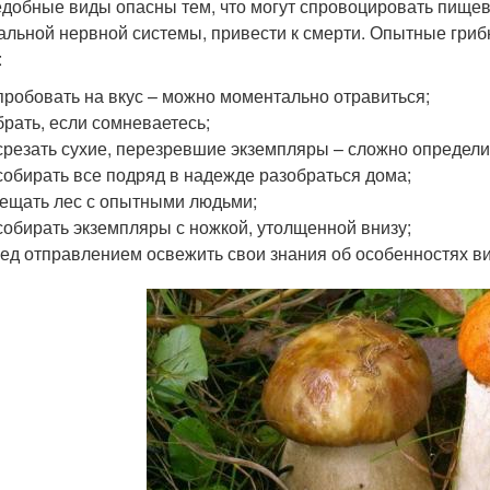
добные виды опасны тем, что могут спровоцировать пище
альной нервной системы, привести к смерти. Опытные гри
:
пробовать на вкус – можно моментально отравиться;
брать, если сомневаетесь;
срезать сухие, перезревшие экземпляры – сложно определи
собирать все подряд в надежде разобраться дома;
ещать лес с опытными людьми;
собирать экземпляры с ножкой, утолщенной внизу;
ед отправлением освежить свои знания об особенностях в