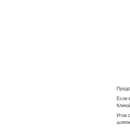
Продо
Если 
Клика
Итак 
шляпк