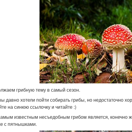
лжаем грибную тему в самый сезон.
вы давно хотели пойти собирать грибы, но недостаточно х
йте на синюю ссылочку и читайте :)
самым известным несъедобным грибом является, конечно 
е с пятнышками.