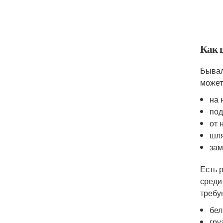
Как 
Бывал
может
на 
под
от 
шля
зам
Есть 
среди
требу
бел
гру