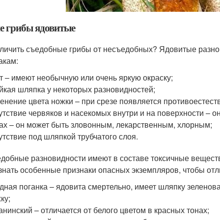
е грибы ядовитые
тличить съедобные грибы от несъедобных? Ядовитые разно
акам:
т – имеют необычную или очень яркую окраску;
йкая шляпка у некоторых разновидностей;
енение цвета ножки – при срезе появляется противоестест
утствие червяков и насекомых внутри и на поверхности – он
ах – он может быть зловонным, лекарственным, хлорным;
утствие под шляпкой трубчатого слоя.
добные разновидности имеют в составе токсичные вещест
 знать особенные признаки опасных экземпляров, чтобы отл
дная поганка – ядовита смертельно, имеет шляпку зеленова
ку;
анинский – отличается от белого цветом в красных тонах;