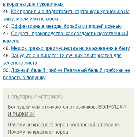
в корзины для луковичных
45.
Как правильно подготовить картошку к хранению на
зиму: моем или не моем
46.
Эффективные методы борьбы с паршей осенью
47.
Секреты производства: как создают искусственный
камень
48.
Мешок травы: преимущества использования в быту
49.
Забудьте о шпинате: 12 лучших альтернатив для
зеленого листа
50.
Ложный белый гриб vs Реальный белый гриб: как не
попасть в ловушку
Популярные материалы
Волнушки чем отличаются от рыжиков. ВОЛНУШКИ
И РЫЖИКИ
Почему не краснеет перец болгарский в теплице.
Почему не краснеет перец