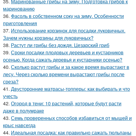
35.
Маринованные грибы на зиму. Подготовка грибов к
маринованию
36.
Фасоль в собственном соку на зиму. Особенности
приготовления
37.
Использование корзинок для посадки луковичных.
Зачем нужны корзины для луковичных?
38.
Растут ли грибы без дождя. Цезарский гриб
39.
Сроки посадки плодовых деревьев и кустарников
осенью. Когда сажать деревья и кустарники осенью?
40.
Сколько растут грибы и за какое время вырастают в
лесу. Через сколько времени вырастают грибы после
среза?
41.
Двусторонние матрасы-топперы: как выбирать и что
учесть
42.
Огород в тени: 10 растений, которые будут расти
даже в полумраке
43.
Семь проверенных способов избавиться от мышей и
крыс навсегда
44.
Идеальная посадка: как правильно сажать тюльпаны