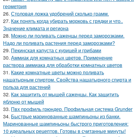
геометрия
26.
Столовая ложка удобрений сколько грамм.
27.
Как понять когда убирать морковь с грядки и что..
Значение климата и региона
28.
Можно ли поливать саженцы перед заморозками.
Надо ли поливать растения перед заморозками?
29.
Пекинская капуста с курицей и грибами
30.
Аммиак для комнатных цветов. Применение
раствора аммиака для обработки комнатных цветов
31.
Какие комнатные цветы можно поливать
нашатырным спиртом. Свойства нашатырного спирта и
польза для растений
32.
Как защитить от мышей саженцы. Как защитить
яблоню от мышей
33.
Пвх профиль грюндер. Профильная система Grunder
34.
Быстрые маринованные шампиньоны из банки.
Маринованные шампиньоны быстрого приготовления:
10 идеальных рецептов. Готовы в считанные минуты!