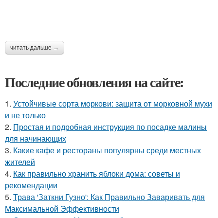
читать дальше →
Последние обновления на сайте:
1.
Устойчивые сорта моркови: защита от морковной мухи
и не только
2.
Простая и подробная инструкция по посадке малины
для начинающих
3.
Какие кафе и рестораны популярны среди местных
жителей
4.
Как правильно хранить яблоки дома: советы и
рекомендации
5.
Трава 'Заткни Гузно': Как Правильно Заваривать для
Максимальной Эффективности