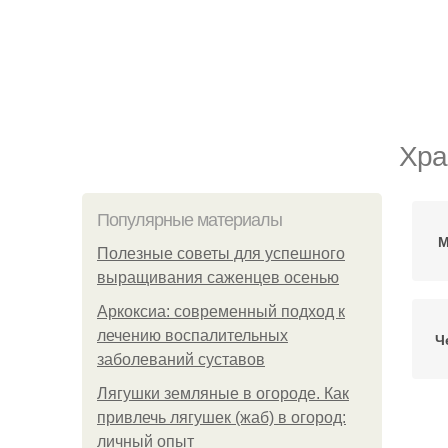
Хра
Популярные материалы
М
Полезные советы для успешного
выращивания саженцев осенью
Аркоксиа: современный подход к
лечению воспалительных
Ч
заболеваний суставов
Лягушки земляные в огороде. Как
привлечь лягушек (жаб) в огород:
личный опыт