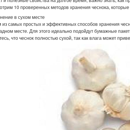
т и полезные свойства на долгое время, важно знать, как пр
отрим 10 проверенных методов хранения чеснока, которые 
анение в сухом месте
 из самых простых и эффективных способов хранения чесно
адном месте. Для этого идеально подойдут бумажные паке
есь, что чеснок полностью сухой, так как влага может приве