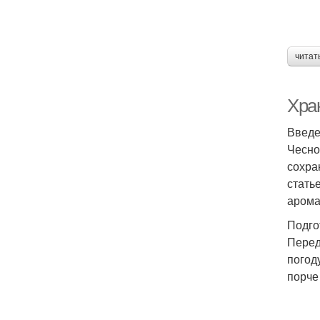
читат
Хра
Введ
Чесно
сохра
стать
арома
Подго
Перед
погод
порче