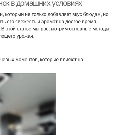
снок в домашних условиях
и, который не только добавляет вкус блюдам, но
ть его свежесть и аромат на долгое время,
Обработка перед
та для посадки
. В этой статье мы рассмотрим основные методы
хранением
дующего урожая.
ница в хранении
Банки для хранения
лючевых моментов, которые влияют на
ние в прохладном
месте