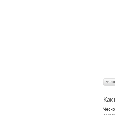
читат
Как
Чесно