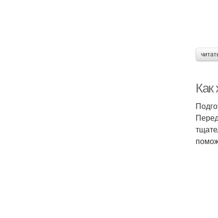
читат
Как
Подго
Перед
тщате
помож