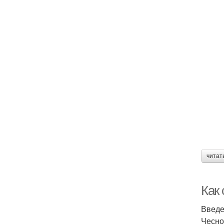
читат
Как
Введ
Чесно