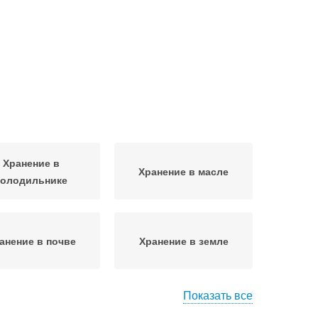
Хранение в
Хранение в масле
холодильнике
анение в почве
Хранение в земле
Показать все
ение в парафине
Хранение в вакууме