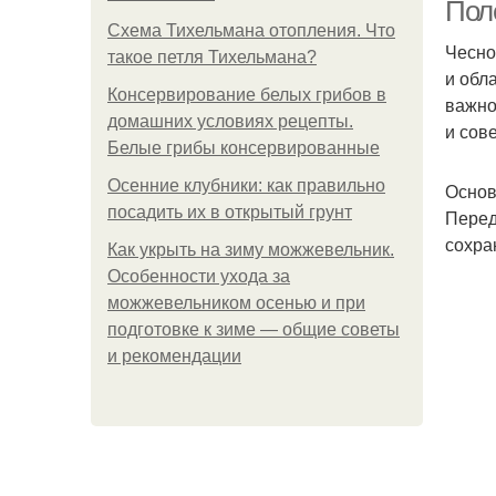
Пол
Схема Тихельмана отопления. Что
Чесно
такое петля Тихельмана?
и обл
Консервирование белых грибов в
важно
домашних условиях рецепты.
и сов
Белые грибы консервированные
Осенние клубники: как правильно
Основ
посадить их в открытый грунт
Перед
сохра
Как укрыть на зиму можжевельник.
Особенности ухода за
можжевельником осенью и при
Пр
подготовке к зиме — общие советы
и рекомендации