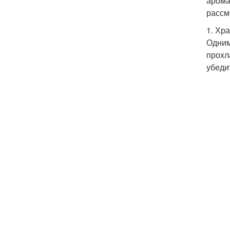
арома
рассм
1. Хр
Одним
прохл
убедит