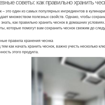
езные советы: как правильно хранить че
к – это один из самых популярных ингредиентов в кулинари
адает множеством полезных свойств. Однако, чтобы сохрани
Хранение в
Хранение в плетеных
Мес
 знать, как правильно хранить чеснок в домашних условиях
морозильнике
корзинах
еты, которые помогут вам сохранить чеснок свежим до сле
ные правила хранения чеснка
Чеснок перед
Неподходящий место
Раз
 тем как начать хранить чеснок, важно учесть несколько к
хранением
нность этого продукта.
Хране
одукты для хранения
Хранение в обмазке