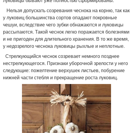
луковицы бывают уже полностью сформированы.
Нельзя допускать созревания чеснока на корню, так как
у луковиц большинства сортов опадают покровные
чешуи, вследствие чего зубки обнажаются и луковицы
рассыпаются. Такой чеснок легко поражается болезнями
и не пригоден для длительного хранения. В то же время,
у недозрелого чеснока луковицы рыхлые и неплотные.
Стрелкующийся чеснок созревает немного позднее
нестрелкующегося. Признаки уборочной зрелости у него
следующие: пожелтение верхушек листьев, побурение
нижней части стебля и прекращение роста луковиц.