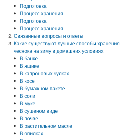
Подготовка
Процесс хранения
Подготовка
Процесс хранения
Связанные вопросы и ответы
Какие существуют лучшие способы хранения
чеснока на зиму в домашних условиях
В банке
В ящике
В капроновых чулках
В косе
В бумажном пакете
В соли
В муке
В сушеном виде
В почве
В растительном масле
В опилках