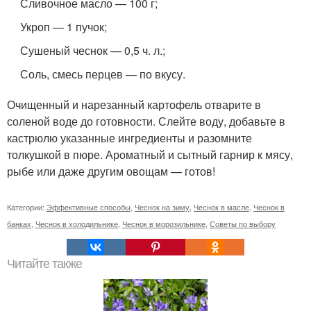
Сливочное масло — 100 г;
Укроп — 1 пучок;
Сушеный чеснок — 0,5 ч. л.;
Соль, смесь перцев — по вкусу.
Очищенный и нарезанный картофель отварите в
соленой воде до готовности. Слейте воду, добавьте в
кастрюлю указанные ингредиенты и разомните
толкушкой в пюре. Ароматный и сытный гарнир к мясу,
рыбе или даже другим овощам — готов!
Категории:
Эффективные способы
,
Чеснок на зиму
,
Чеснок в масле
,
Чеснок в
банках
,
Чеснок в холодильнике
,
Чеснок в морозильнике
,
Советы по выбору
Читайте также