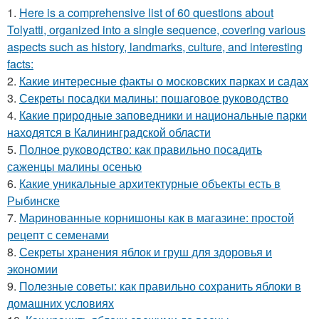
1.
Here is a comprehensive list of 60 questions about
Tolyatti, organized into a single sequence, covering various
aspects such as history, landmarks, culture, and interesting
facts:
2.
Какие интересные факты о московских парках и садах
3.
Секреты посадки малины: пошаговое руководство
4.
Какие природные заповедники и национальные парки
находятся в Калининградской области
5.
Полное руководство: как правильно посадить
саженцы малины осенью
6.
Какие уникальные архитектурные объекты есть в
Рыбинске
7.
Маринованные корнишоны как в магазине: простой
рецепт с семенами
8.
Секреты хранения яблок и груш для здоровья и
экономии
9.
Полезные советы: как правильно сохранить яблоки в
домашних условиях