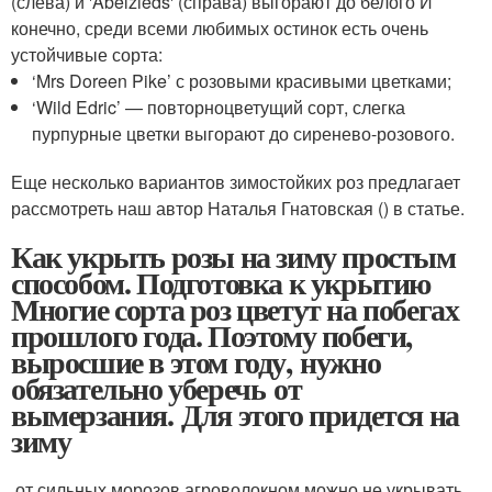
(слева) и 'Abelzieds' (справа) выгорают до белого И
конечно, среди всеми любимых остинок есть очень
устойчивые сорта:
‘Mrs Doreen Pike’ с розовыми красивыми цветками;
‘Wild Edric’ — повторноцветущий сорт, слегка
пурпурные цветки выгорают до сиренево-розового.
Еще несколько вариантов зимостойких роз предлагает
рассмотреть наш автор Наталья Гнатовская () в статье.
Как укрыть розы на зиму простым
способом. Подготовка к укрытию
Многие сорта роз цветут на побегах
прошлого года. Поэтому побеги,
выросшие в этом году, нужно
обязательно уберечь от
вымерзания. Для этого придется на
зиму
от сильных морозов агроволокном.можно не укрывать.