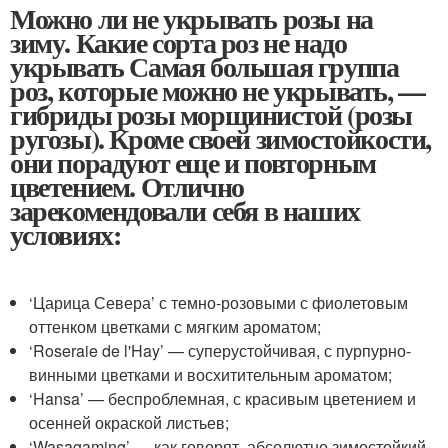
Можно ли не укрывать розы на
зиму. Какие сорта роз не надо
укрывать Самая большая группа
роз, которые можно не укрывать, —
гибриды розы морщинистой (розы
ругозы). Кроме своей зимостойкости,
они порадуют еще и повторным
цветением. Отлично
зарекомендовали себя в наших
условиях:
‘Царица Севера’ с темно-розовыми с фиолетовым
оттенком цветками с мягким ароматом;
‘Roseraie de l'Hay’ — суперустойчивая, с пурпурно-
винными цветками и восхитительным ароматом;
‘Hansa’ — беспроблемная, с красивым цветением и
осенней окраской листьев;
‘Wasagaming’ — как говорят, абсолютно зимостойкий