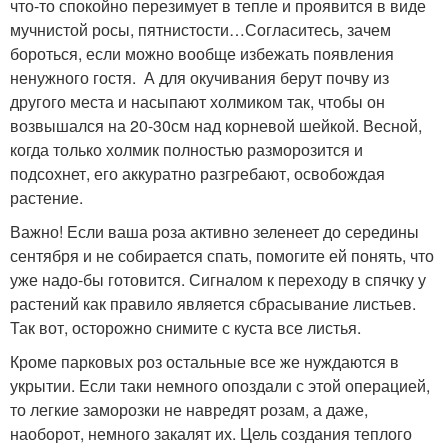
что-то спокойно перезимует в тепле и проявится в виде
мучнистой росы, пятнистости…Согласитесь, зачем
бороться, если можно вообще избежать появления
ненужного гостя. А для окучивания берут почву из
другого места и насыпают холмиком так, чтобы он
возвышался на 20-30см над корневой шейкой. Весной,
когда только холмик полностью разморозится и
подсохнет, его аккуратно разгребают, освобождая
растение.
Важно! Если ваша роза активно зеленеет до середины
сентября и не собирается спать, помогите ей понять, что
уже надо-бы готовится. Сигналом к переходу в спячку у
растений как правило является сбрасывание листьев.
Так вот, осторожно снимите с куста все листья.
Кроме парковых роз остальные все же нуждаются в
укрытии. Если таки немного опоздали с этой операцией,
то легкие заморозки не навредят розам, а даже,
наоборот, немного закалят их. Цель создания теплого