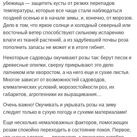
убежища — защитить кусты от резких перепадов
температуры, которые все чаще стали наблюдаться
поздней осенью и в начале зимы, и, конечно, от морозов.
Дело в том, что яркое солнце и холодный северный или
восточный ветер способствуют сильному испарению
влаги из тканей растений, а из задубевшей почвы роза
пополнить запасы не может и в итоге гибнет.
Некоторые садоводы окучивают розы так: берут песок и
древесные опилки, сверху прикрывают это дело
лапником или хворостом, а на него еще и сухие листья.
Многое зависит от возможностей садоводов,
климатических условий, морозостойкости роз, их
габаритов, агротехники их выращивания…
Очень важно! Окучивать и укрывать розы на зиму
следует только в сухую погоду и сухими материалами!
Еще несколько немаловажных факторов, помогающих
розам спокойно переходить в состояние покоя. Первое,
что нужно сделать — прекратить с приходом октября