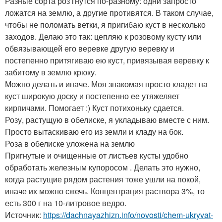
Разные сорта роз гнутся по-разному: одни запросто
ложатся на землю, а другие противятся. В таком случае,
чтобы не поломать ветки, я пригибаю куст в несколько
заходов. Делаю это так: цепляю к розовому кусту или
обвязывающей его веревке другую веревку и
постепенно притягиваю ею куст, привязывая веревку к
забитому в землю крюку.
Можно делать и иначе. Моя знакомая просто кладет на
куст широкую доску и постепенно ее утяжеляет
кирпичами. Помогает :) Куст потихоньку сдается.
Розу, растущую в обелиске, я укладываю вместе с ним.
Просто вытаскиваю его из земли и кладу на бок.
Роза в обелиске уложена на землю
Пригнутые и очищенные от листьев кусты удобно
обработать железным купоросом . Делать это нужно,
когда растущие рядом растения тоже ушли на покой,
иначе их можно сжечь. Концентрация раствора 3%, то
есть 300 г на 10-литровое ведро.
Источник:
https://dachnayazhizn.info/novosti/chem-ukryvat-