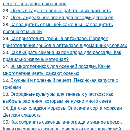
рецепт для долгого хранения
26.
Осень в саду: основные работы и их важность
27.
Осень: идеальное время для посадки деревьев
28.
Как защитить от мышей саженцы. Как защитить
яблоню от мышей
29.
Как приготовить грибы в автоклаве. Порядок
приготовления грибов в автоклаве в домашних условиях
30.
Как выбрать семена из помидора для рассады. Как
правильно извлечь материал?
31.
30 многолетников для осенней посадки. Какие
многолетние цветы сажают осенью
32.
Вкусный и полезный рецепт: Пекинская капуста с
грибами
33.
Огородные культуры для теневых участков: как
выбрать растения, которым не нужно много света
34.
Детская сладкая морковь. Описание сорта моркови
Детская сладость
35.
Как сохранить саженцы винограда в зимнее время.
Как и где хранить саженцы и черенки винограда зимой.