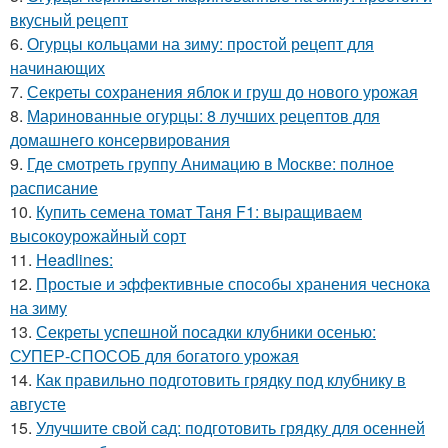
вкусный рецепт
6.
Огурцы кольцами на зиму: простой рецепт для
начинающих
7.
Секреты сохранения яблок и груш до нового урожая
8.
Маринованные огурцы: 8 лучших рецептов для
домашнего консервирования
9.
Где смотреть группу Анимацию в Москве: полное
расписание
10.
Купить семена томат Таня F1: выращиваем
высокоурожайный сорт
11.
Headlines:
12.
Простые и эффективные способы хранения чеснока
на зиму
13.
Секреты успешной посадки клубники осенью:
СУПЕР-СПОСОБ для богатого урожая
14.
Как правильно подготовить грядку под клубнику в
августе
15.
Улучшите свой сад: подготовить грядку для осенней