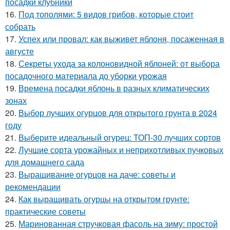
посадки клубники
16.
Под тополями: 5 видов грибов, которые стоит
собрать
17.
Успех или провал: как выживет яблоня, посаженная в
августе
18.
Секреты ухода за колоновидной яблоней: от выбора
посадочного материала до уборки урожая
19.
Времена посадки яблонь в разных климатических
зонах
20.
Выбор лучших огурцов для открытого грунта в 2024
году
21.
Выберите идеальный огурец: ТОП-30 лучших сортов
22.
Лучшие сорта урожайных и неприхотливых пучковых
для домашнего сада
23.
Выращивание огурцов на даче: советы и
рекомендации
24.
Как выращивать огурцы на открытом грунте:
практические советы
25.
Маринованная стручковая фасоль на зиму: простой