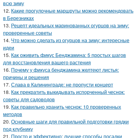
всю зиму
12.
Какие прогулочные маршруты можно рекомендовать
в Березниках
13.
Рецепт идеальных маринованных огурцов на зиму:
проверенные советы
14.
Что можно сделать из огурцов на зиму: интересные
идеи
15.
Как оживить фикус Бенджамина: 5 простых шагов
для восстановления вашего растения
16.
Почему у фикуса бенджамина желтеют листья:
причины и решения
17.
Слава в Калининграде: не пропусти концерт
18.
Как прекратить выкидывать испорченный чеснок:
советы для садоводов
19.
Как правильно хранить чеснок: 10 проверенных
методов
20.
Основные шаги для правильной подготовки грядки
под клубнику
21.
Просто и эффективно: лучшие способы посадки