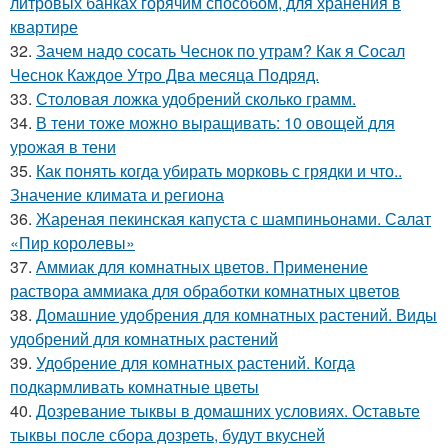
литровых банках горячим способом, для хранения в
квартире
32.
Зачем надо сосать Чеснок по утрам? Как я Сосал
Чеснок Каждое Утро Два месяца Подряд.
33.
Столовая ложка удобрений сколько грамм.
34.
В тени тоже можно выращивать: 10 овощей для
урожая в тени
35.
Как понять когда убирать морковь с грядки и что..
Значение климата и региона
36.
Жареная пекинская капуста с шампиньонами. Салат
«Пир королевы»
37.
Аммиак для комнатных цветов. Применение
раствора аммиака для обработки комнатных цветов
38.
Домашние удобрения для комнатных растений. Виды
удобрений для комнатных растений
39.
Удобрение для комнатных растений. Когда
подкармливать комнатные цветы
40.
Дозревание тыквы в домашних условиях. Оставьте
тыквы после сбора дозреть, будут вкусней