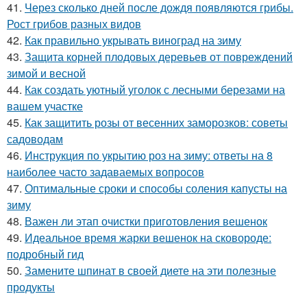
41.
Через сколько дней после дождя появляются грибы.
Рост грибов разных видов
42.
Как правильно укрывать виноград на зиму
43.
Защита корней плодовых деревьев от повреждений
зимой и весной
44.
Как создать уютный уголок с лесными березами на
вашем участке
45.
Как защитить розы от весенних заморозков: советы
садоводам
46.
Инструкция по укрытию роз на зиму: ответы на 8
наиболее часто задаваемых вопросов
47.
Оптимальные сроки и способы соления капусты на
зиму
48.
Важен ли этап очистки приготовления вешенок
49.
Идеальное время жарки вешенок на сковороде:
подробный гид
50.
Замените шпинат в своей диете на эти полезные
продукты