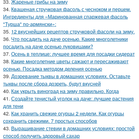
33.
Жареные грибы на зиму
34.
Квашеная стручковая фасоль с чесноком и перцем.
Ингредиенты для «Маринованная спаржевая фасоль
"Турша" по-армянски»:
35.
12 вкуснейших рецептов стручковой фасоли на зиму.
36.
Что посадить на даче осенью. Какие многолетники
посадить на даче осенью луковицами?
37.
Осень в теплице: лучшее время для посадки сидерат
38.
Какие многолетние цветы сажают и пересаживают
осенью. Посадка методом деления осенью
39.
Дозревание тыквы в домашних условиях. Оставьте
тыквы после сбора дозреть, будут вкусней
40.
Как укрыть виноград на зиму правильно. Когда
41.
Создайте тенистый уголок на даче: лучшие растения
для тени
42.
Как хранить свежие огурцы 2 недели. Как огурцы
сохранить свежими. 7 простых способов
43.
Выращивание стевии в домашних условиях: простой
способ получить здоровый сахар