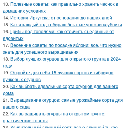
13.
Полезные советы: как правильно хранить чеснок в
домашних условиях
14.
История Иркутска: от основания до наших дней
15.
Как я каждый год собираю богатые урожаи клубники
16.
Грибы под тополями: как отличить съедобные от
ядовитых
17.
Весенние советы по посадке яблони: все, что нужно
знать для успешного выращивания
18.
Выбор лучших огурцов для открытого грунта в 2024
году
19.
Откройте для себя 15 лучших сортов и гибридов
пучковых огурцов
20.
Как выбрать идеальные сорта огурцов для вашего
дома
21.
Выращивание огурцов: самые урожайные сорта для
вашего сада
22.
Как выращивать огурцы на открытом грунте:
практические советы
23.
Удивительный длинный сорт: все о длинной тыкве