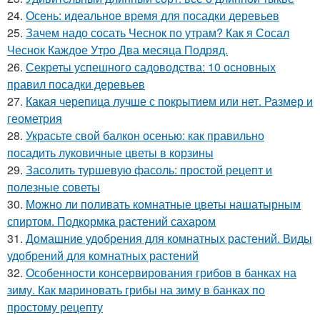
24.
Осень: идеальное время для посадки деревьев
25.
Зачем надо сосать Чеснок по утрам? Как я Сосал
Чеснок Каждое Утро Два месяца Подряд.
26.
Секреты успешного садоводства: 10 основных
правил посадки деревьев
27.
Какая черепица лучше с покрытием или нет. Размер и
геометрия
28.
Украсьте свой балкон осенью: как правильно
посадить луковичные цветы в корзины
29.
Засолить туршевую фасоль: простой рецепт и
полезные советы
30.
Можно ли поливать комнатные цветы нашатырным
спиртом. Подкормка растений сахаром
31.
Домашние удобрения для комнатных растений. Виды
удобрений для комнатных растений
32.
Особенности консервирования грибов в банках на
зиму. Как мариновать грибы на зиму в банках по
простому рецепту