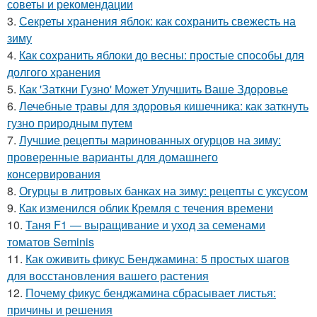
советы и рекомендации
3.
Секреты хранения яблок: как сохранить свежесть на
зиму
4.
Как сохранить яблоки до весны: простые способы для
долгого хранения
5.
Как 'Заткни Гузно' Может Улучшить Ваше Здоровье
6.
Лечебные травы для здоровья кишечника: как заткнуть
гузно природным путем
7.
Лучшие рецепты маринованных огурцов на зиму:
проверенные варианты для домашнего
консервирования
8.
Огурцы в литровых банках на зиму: рецепты с уксусом
9.
Как изменился облик Кремля с течения времени
10.
Таня F1 — выращивание и уход за семенами
томатов Seminis
11.
Как оживить фикус Бенджамина: 5 простых шагов
для восстановления вашего растения
12.
Почему фикус бенджамина сбрасывает листья:
причины и решения