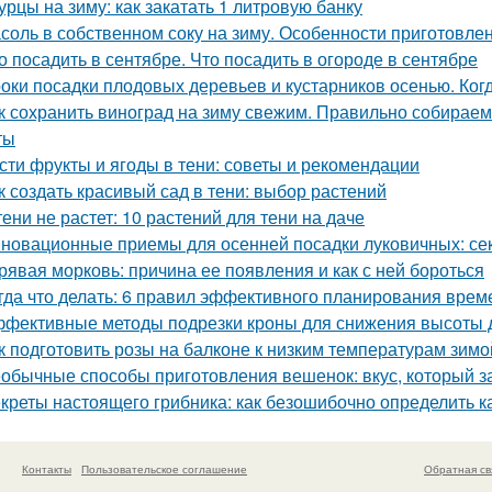
урцы на зиму: как закатать 1 литровую банку
соль в собственном соку на зиму. Особенности приготовле
о посадить в сентябре. Что посадить в огороде в сентябре
оки посадки плодовых деревьев и кустарников осенью. Ког
к сохранить виноград на зиму свежим. Правильно собираем
ты
сти фрукты и ягоды в тени: советы и рекомендации
к создать красивый сад в тени: выбор растений
тени не растет: 10 растений для тени на даче
новационные приемы для осенней посадки луковичных: се
рявая морковь: причина ее появления и как с ней бороться
гда что делать: 6 правил эффективного планирования врем
фективные методы подрезки кроны для снижения высоты 
к подготовить розы на балконе к низким температурам зимо
обычные способы приготовления вешенок: вкус, который за
креты настоящего грибника: как безошибочно определить 
Контакты
Пользовательское соглашение
Обратная св