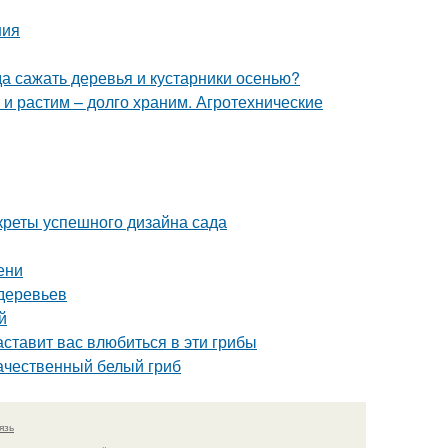
ния
да сажать деревья и кустарники осенью?
 и растим – долго храним. Агротехнические
креты успешного дизайна сада
ени
деревьев
й
ставит вас влюбиться в эти грибы
качественный белый гриб
язь