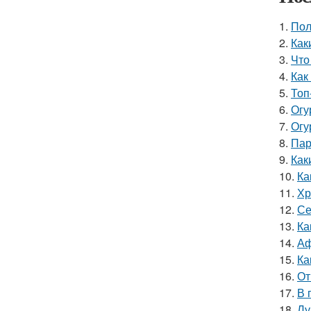
1.
Пол
2.
Как
3.
Что
4.
Как
5.
Топ
6.
Огу
7.
Огу
8.
Пар
9.
Как
10.
Ка
11.
Хр
12.
Се
13.
Ка
14.
Аф
15.
Ка
16.
От
17.
В 
18.
Лу