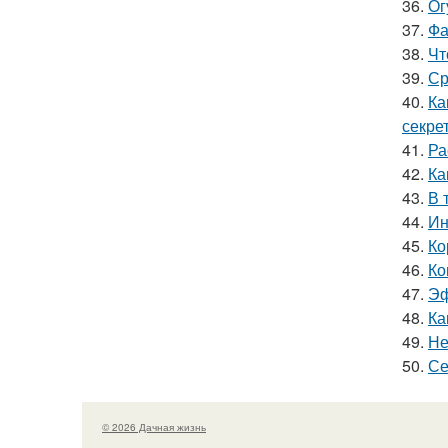
36.
Ог
37.
Фа
38.
Чт
39.
Ср
40.
Ка
секре
41.
Ра
42.
Ка
43.
В 
44.
Ин
45.
Ко
46.
Ко
47.
Эф
48.
Ка
49.
Не
50.
Се
© 2026 Дачная жизнь