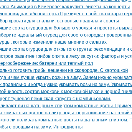
уппа Анимация в Кемерове: как купить билеты на концерты
лонновидная яблоня сорта Президент: свойства и характер
бор кровати для спальни: основные правила и советы
чшие сорта огурцов для большого урожая и простоты выр
берите идеальный огурец для своего огорода: проверенны
урцы, которые изменили наше мнение о салатах
чшие сорта огурцов для открытого грунта: рекомендации и 
строе развитие грибов опята в лесу за сутки: факторы и ус
ергосбережение: батареи или теплый пол
олько готовить грибы вешенки на сковороде. С картошкой
гда и чем лучше укрыть розы на зиму. Зачем нужно укрывать
к правильно и когда нужно укрывать розы на зиму. Укрыват
тойчивость сортов моркови к морковной мухе и черной гнил
цепт тушеная пекинская капуста с шампиньонами.
ливают ли нашатырным спиртом комнатные цветы. Примен
а комнатных цветов на литр воды: опрыскивание растений 
жно ли поливать комнатные цветы нашатырным спиртом. 
ибы с овощами на зиму. Ингредиенты