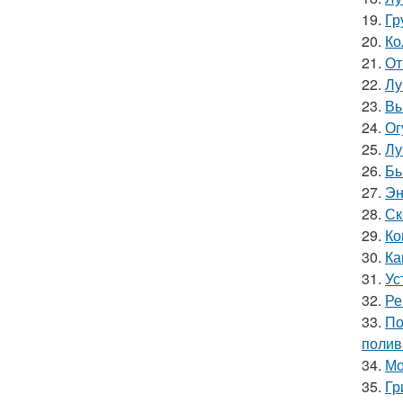
19.
Гр
20.
Ко
21.
От
22.
Лу
23.
Вы
24.
Ог
25.
Лу
26.
Бы
27.
Эн
28.
Ск
29.
Ко
30.
Ка
31.
Ус
32.
Ре
33.
По
полив
34.
Мо
35.
Гр