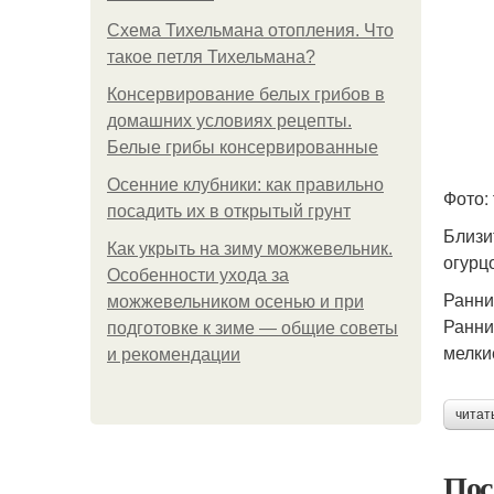
Схема Тихельмана отопления. Что
такое петля Тихельмана?
Консервирование белых грибов в
домашних условиях рецепты.
Белые грибы консервированные
Осенние клубники: как правильно
Фото: 
посадить их в открытый грунт
Близи
Как укрыть на зиму можжевельник.
огурц
Особенности ухода за
Ранни
можжевельником осенью и при
Ранни
подготовке к зиме — общие советы
мелки
и рекомендации
читат
Пос