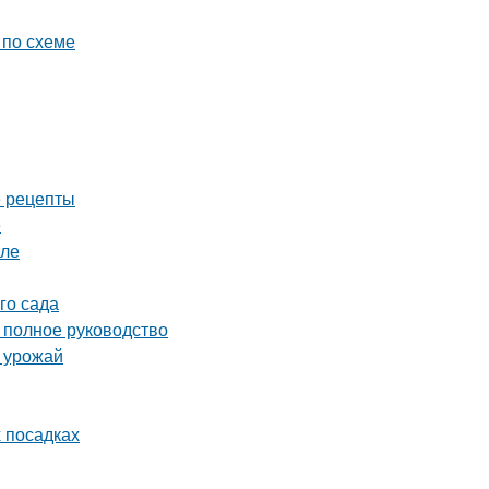
 по схеме
е рецепты
е
уле
го сада
полное руководство
ь урожай
х посадках