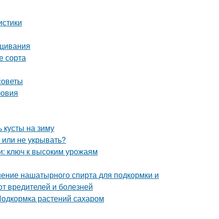
истики
ащивания
е сорта
советы
ловия
 кусты на зиму
ь или не укрывать?
и: ключ к высоким урожаям
ение нашатырного спирта для подкормки и
от вредителей и болезней
Подкормка растений сахаром