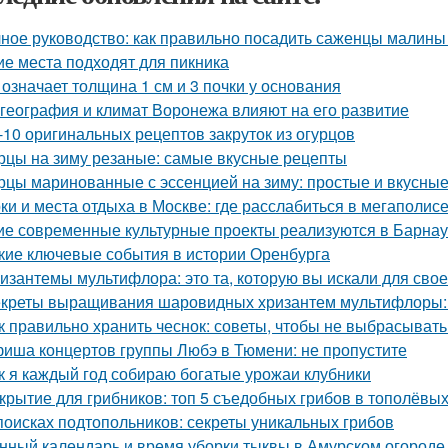
ное руководство: как правильно посадить саженцы малины
ие места подходят для пикника
 означает толщина 1 см и 3 почки у основания
 география и климат Воронежа влияют на его развитие
-10 оригинальных рецептов закруток из огурцов
рцы на зиму резаные: самые вкусные рецепты
рцы маринованные с эссенцией на зиму: простые и вкусны
ки и места отдыха в Москве: где расслабиться в мегаполис
ие современные культурные проекты реализуются в Барна
кие ключевые события в истории Оренбурга
изантемы мультифлора: это та, которую вы искали для свое
креты выращивания шаровидных хризантем мультифлоры: 
к правильно хранить чеснок: советы, чтобы не выбрасыват
иша концертов группы Любэ в Тюмени: не пропустите
к я каждый год собираю богатые урожаи клубники
крытие для грибников: топ 5 съедобных грибов в тополёвы
поисках подтопольников: секреты уникальных грибов
нный календарь и время уборки тыквы в Амурском огороде