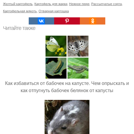
Желтый картофель
,
Картофель для жарки
,
Нежное пюре
,
Рассыпчатые сорта
,
Картофельная мякоть
,
Отварная картошка
Читайте также
Как избавиться от бабочек на капусте. Чем опрыскать и
как отпугнуть бабочек белянок от капусты