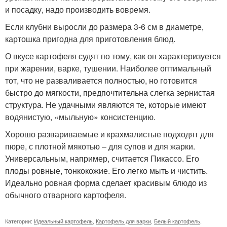
и посадку, надо производить вовремя.
Если клубни выросли до размера 3-6 см в диаметре,
картошка пригодна для приготовления блюд.
О вкусе картофеля судят по тому, как он характеризуется
при жарении, варке, тушении. Наиболее оптимальный
тот, что не разваливается полностью, но готовится
быстро до мягкости, предпочтительна слегка зернистая
структура. Не удачными являются те, которые имеют
водянистую, «мыльную» консистенцию.
Хорошо развариваемые и крахмалистые подходят для
пюре, с плотной мякотью – для супов и для жарки.
Универсальным, например, считается Пикассо. Его
плоды ровные, тонкокожие. Его легко мыть и чистить.
Идеально ровная форма сделает красивым блюдо из
обычного отварного картофеля.
Категории:
Идеальный картофель
,
Картофель для варки
,
Белый картофель
,