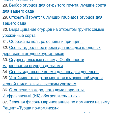
28.
Выбор огурцов для открытого грунта: лучшие сорта
для вашего сада
29.
Открытый грунт: 10 лучших гибридов огурцов для
вашего сада
30.
Выращивание огурцов на открытом грунте: самые
урожайные сорта
31.
Обрезка на кольцо: основы и принципы
32.
Осень - идеальное время для посадки плодовых
деревьев и ягодных кустарников
33.
Огурцы дольками на зиму. Особенности
маринования огурцов дольками
34.
Осень: идеальное время для посадки деревьев
35.
Устойчивость сортов моркови к морковной мухе и
черной гнили: ключ к высоким урожаям
36.
Отопление загородного дома варианты.
Инфракрасный (ИК) обогреватель + печь
37.
Зеленая фасоль маринованные по армянски на зиму.
Рецепт «Турша по-армянски»: