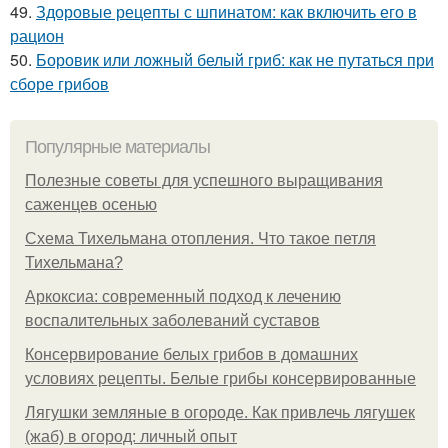
49.
Здоровые рецепты с шпинатом: как включить его в
рацион
50.
Боровик или ложный белый гриб: как не путаться при
сборе грибов
Популярные материалы
Полезные советы для успешного выращивания
саженцев осенью
Схема Тихельмана отопления. Что такое петля
Тихельмана?
Аркоксиа: современный подход к лечению
воспалительных заболеваний суставов
Консервирование белых грибов в домашних
условиях рецепты. Белые грибы консервированные
Лягушки земляные в огороде. Как привлечь лягушек
(жаб) в огород: личный опыт