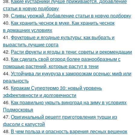
38.
Какие кустарники лучше приживаются. Добавление
статьи в новую подборку
39.
Сливы урожай. Добавление статьи в новую подборку
40.
Как хранить чеснок в муке. Как хранить чеснок
в домашних условиях
41.
Фруктовые и ягодные культуры: как выбрать и
вырастить лучшие сорта
42.
Расти фрукты и ягоды в тени: советы и рекомендации
43.
Как сделать свой огород более разнообразным с
помощью растений, которые растут в тени
44.
Устойчива ли кукуруза к заморозкам осенью: миф или
реальность
45.
Керакам Супертермо 30: новый уровень
эффективности и долговечности
46.
Как правильно укрыть виноград на зиму в условиях
Подмосковья
47.
Оригинальный рецепт приготовления турши из
фасоли с капустой
48.
В чем польза и опасность варения лесных вешенок