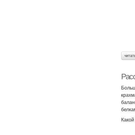
читат
Рас
Больш
крахм
балан
белка
Какой