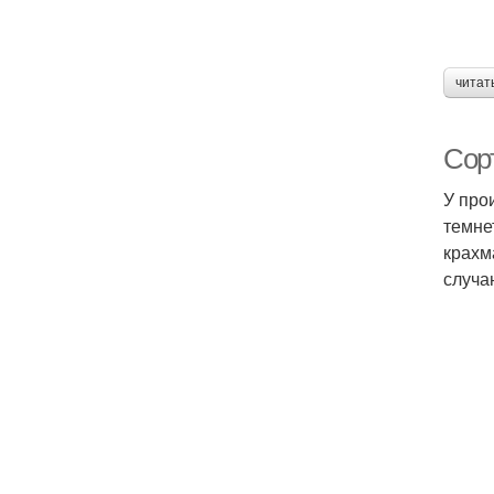
читат
Сор
У про
темне
крахм
случа