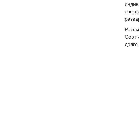
индив
соотн
разва
Рассы
Сорт 
долго