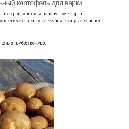
ьный картофель для варки
ются российские и белорусские сорта,
дности имеют плотные клубни, которые хороши
Ранние сорта
Крахмалистые сорта
коть и грубая кожура.
т в зависимости
Разваристый сорт
орта для пюре