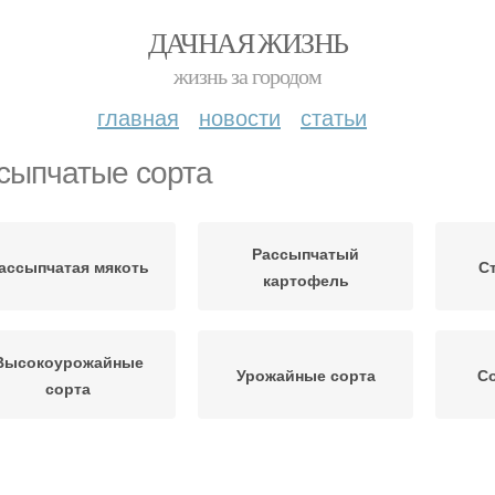
ДАЧНАЯ ЖИЗНЬ
жизнь за городом
главная
новости
статьи
сыпчатые сорта
Рассыпчатый
ассыпчатая мякоть
С
картофель
Высокоурожайные
Урожайные сорта
Со
сорта
Известные сорта
Вкусные сорта
Ц