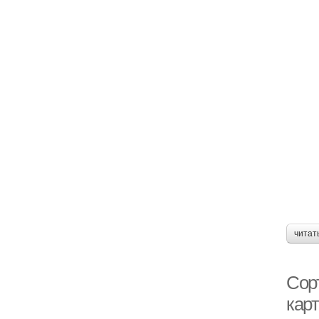
читат
Сор
кар