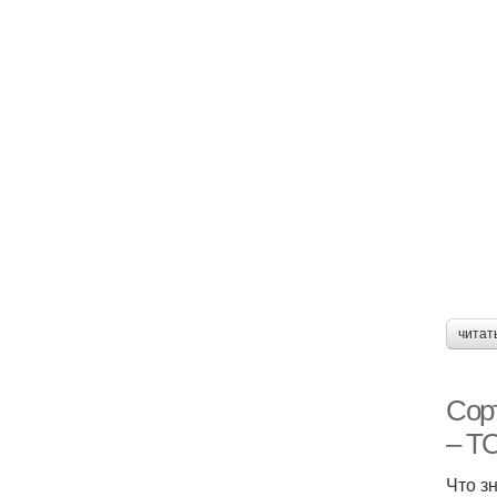
читат
Сор
– ТО
Что з