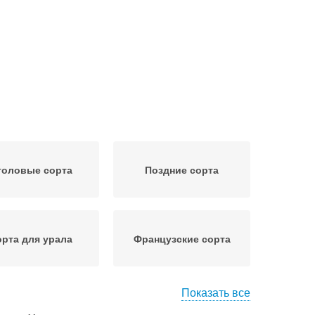
толовые сорта
Поздние сорта
рта для урала
Французские сорта
Показать все
ветные сорта
Кормовые сорта