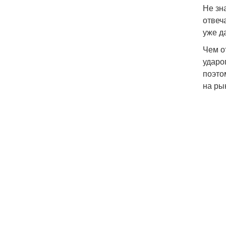
Не зн
отвеч
уже д
Чем о
ударо
поэто
на ры