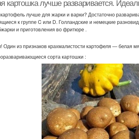
ая картошка лучше разваривается. Идеал
 картофель лучше для жарки и варки? Достаточно разварива
ящиеся к группе C или D. Голландские и немецкие разнови
льтраранние сорта
Скороспелые сорта
бжарки и приготовления во фритюре .
и! Один из признаков крахмалистости картофеля — белая мя
оразваривающиеся сорта картошки :
та для пюрирования
Среднепоздние сорта
Сор
реднеранние сорта
Разваристые сорта
С