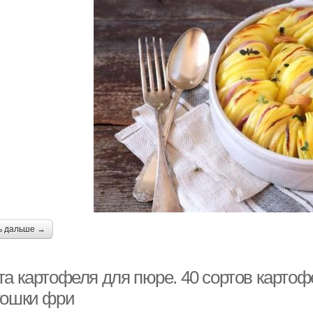
ь дальше →
та картофеля для пюре. 40 сортов картоф
тошки фри