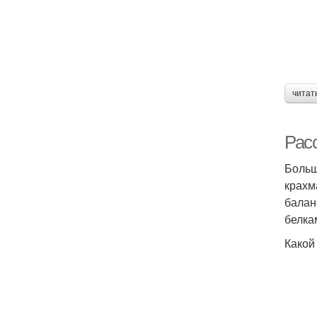
читат
Рас
Больш
крахм
балан
белка
Какой