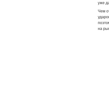
уже д
Чем о
ударо
поэто
на ры