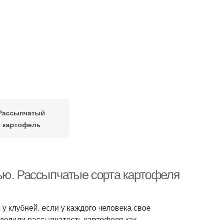
Рассыпчатый
картофель
ью. Рассыпчатые сорта картофеля
у клубней, если у каждого человека свое
делили рассыпчатость картофеля как