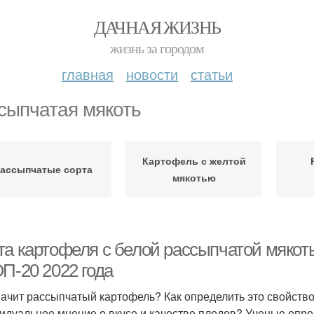
ДАЧНАЯ ЖИЗНЬ
жизнь за городом
главная
новости
статьи
сыпчатая мякоть
Картофель с желтой
ассыпчатые сорта
мякотью
та картофеля с белой рассыпчатой мякот
П-20 2022 года
начит рассыпчатый картофель? Как определить это свойство 
идуальное мнение о вкусе и качестве плодов? Ученые опре