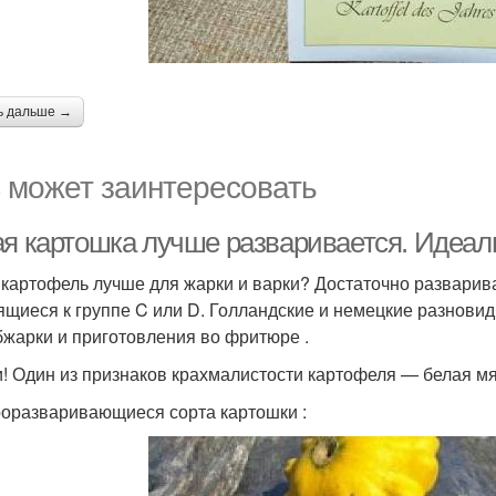
ь дальше →
 может заинтересовать
ая картошка лучше разваривается. Идеал
 картофель лучше для жарки и варки? Достаточно разварива
ящиеся к группе C или D. Голландские и немецкие разнови
бжарки и приготовления во фритюре .
и! Один из признаков крахмалистости картофеля — белая мя
оразваривающиеся сорта картошки :