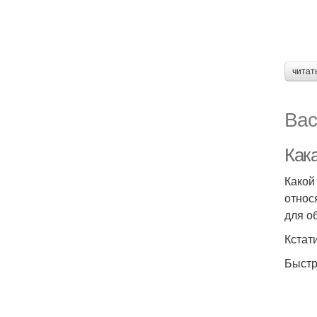
читат
Вас
Как
Какой
относ
для о
Кстат
Быстр