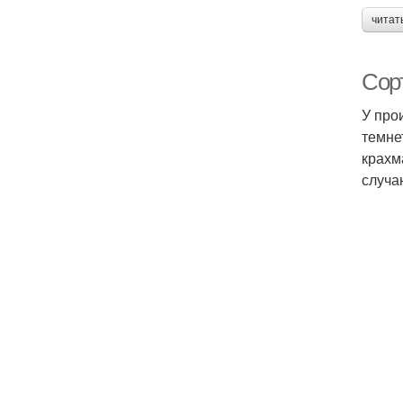
читат
Сор
У про
темне
крахм
случа