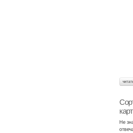
читат
Сор
кар
Не зн
отвеч