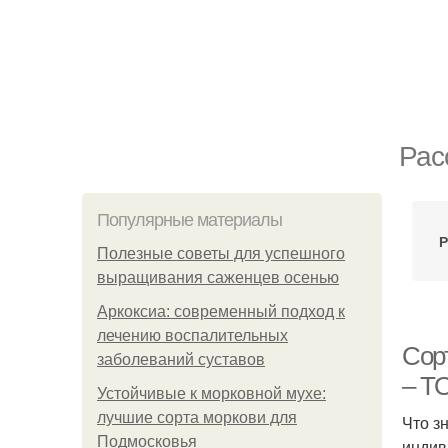
Рас
Популярные материалы
Р
Полезные советы для успешного
выращивания саженцев осенью
Аркоксиа: современный подход к
лечению воспалительных
Сор
заболеваний суставов
– ТО
Устойчивые к морковной мухе:
лучшие сорта моркови для
Что з
Подмосковья
индив