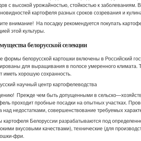
дов с высокой урожайностью, стойкостью к заболеваниям. 
зновидностей картофеля разных сроков созревания и кулин
ите внимание! На посадку рекомендуется покупать картоф
цией этой культуры.
мущества белорусской селекции
е формы белорусской картошки включены в Российский гос
ированы для выращивания в полосе умеренного климата. Т.
ут иметь хорошую сохранность.
усский научный центр картофелеводства
дению! Прежде чем быть допущенными в сельско—хозяйств
фель проходит пробные посадки на опытных участках. Пров
а над недостатками, совершенствование требуемых характ
 картофеля Белоруссии разрабатываются под определенн
сокими вкусовыми качествами), технические (для производст
тошки-фри.