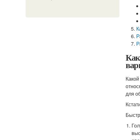
К
Р
Р
Как
вар
Какой
относ
для о
Кстат
Быстр
Гол
выс