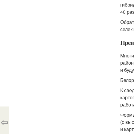
гибри
40 ра
Обрат
селек
Преи
Многи
район
и буд
Белор
К све
карто
работ
Формы
⇦
(с вы
и кар