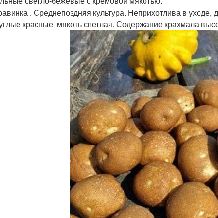
льные светло-бежевые с кремовой мякотью.
авинка . Среднепоздняя культура. Неприхотлива в уходе, д
углые красные, мякоть светлая. Содержание крахмала выс