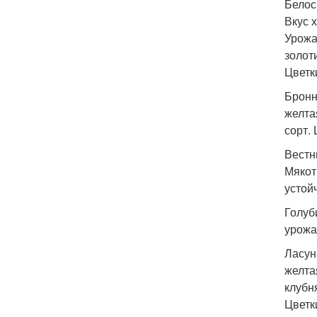
Белос
Вкус 
Урожа
золот
Цветк
Бронн
желта
сорт.
Вестн
Мякот
устой
Голуб
урожа
Ласун
желта
клубн
Цветк