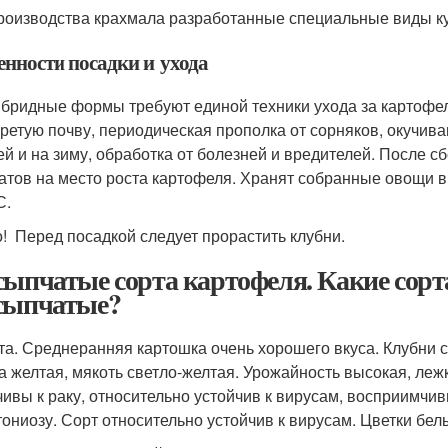
роизводства крахмала разработанные специальные виды к
енности посадки и ухода
ибридные формы требуют единой техники ухода за картофеле
гретую почву, периодическая прополка от сорняков, окучив
ей и на зиму, обработка от болезней и вредителей. После 
атов на место роста картофеля. Хранят собранные овощи 
С.
! Перед посадкой следует прорастить клубни.
сыпчатые сорта картофеля. Какие сор
сыпчатые?
та. Среднеранняя картошка очень хорошего вкуса. Клубни 
а желтая, мякоть светло-желтая. Урожайность высокая, леж
чивы к раку, относительно устойчив к вирусам, восприимчи
тониозу. Сорт относительно устойчив к вирусам. Цветки бел