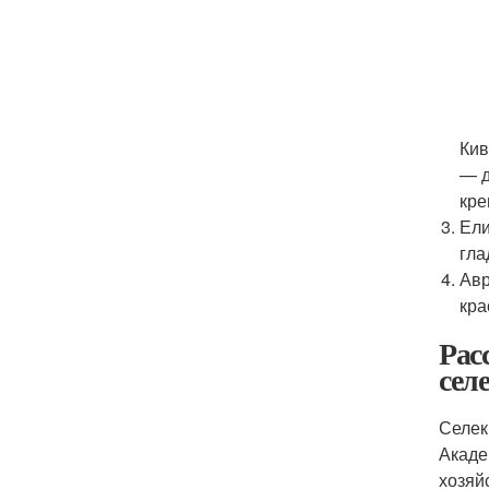
Кив
— д
кре
Ели
гла
Авр
кра
Рас
сел
Селек
Акаде
хозяй