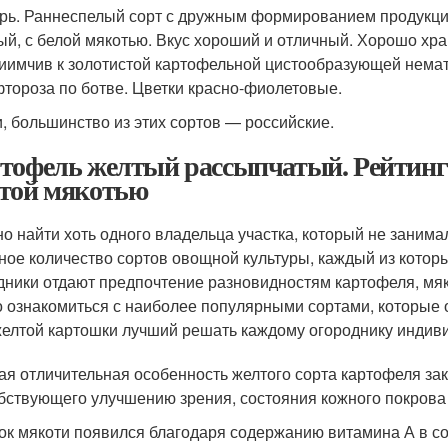
рь. Раннеспелый сорт с дружным формированием продукции
ый, с белой мякотью. Вкус хороший и отличный. Хорошо хра
иимчив к золотистой картофельной цистообразующей немат
тороза по ботве. Цветки красно-фиолетовые.
и, большинство из этих сортов — российские.
тофель желтый рассыпчатый. Рейтинг
той мякотью
о найти хоть одного владельца участка, который не зани
ное количество сортов овощной культуры, каждый из котор
дники отдают предпочтение разновидностям картофеля, мяк
 ознакомиться с наиболее популярными сортами, которые о
желтой картошки лучший решать каждому огороднику индив
ая отличительная особенность желтого сорта картофеля з
бствующего улучшению зрения, состояния кожного покрова
ок мякоти появился благодаря содержанию витамина А в со