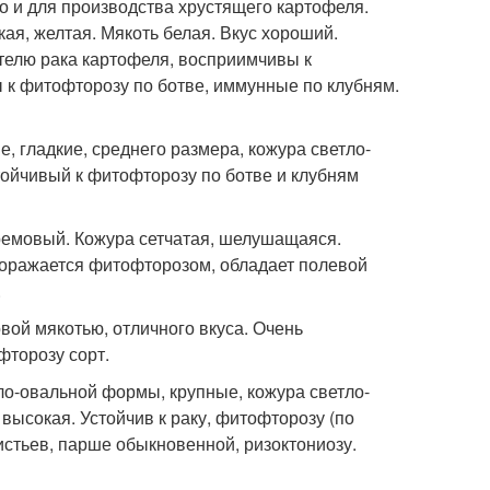
но и для производства хрустящего картофеля.
ая, желтая. Мякоть белая. Вкус хороший.
телю рака картофеля, восприимчивы к
 к фитофторозу по ботве, иммунные по клубням.
, гладкие, среднего размера, кожура светло-
тойчивый к фитофторозу по ботве и клубням
кремовый. Кожура сетчатая, шелушащаяся.
 поражается фитофторозом, обладает полевой
.
вой мякотью, отличного вкуса. Очень
фторозу сорт.
ло-овальной формы, крупные, кожура светло-
высокая. Устойчив к раку, фитофторозу (по
истьев, парше обыкновенной, ризоктониозу.