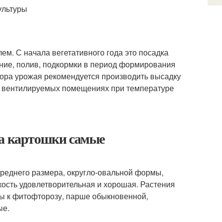
ультуры
м. С начала вегетативного года это посадка
ание, полив, подкормки в период формирования
сбора урожая рекомендуется производить высадку
в вентилируемых помещениях при температуре
та картошки самые
среднего размера, округло-овальной формы,
кость удовлетворительная и хорошая. Растения
вы к фитофторозу, парше обыкновенной,
ые.