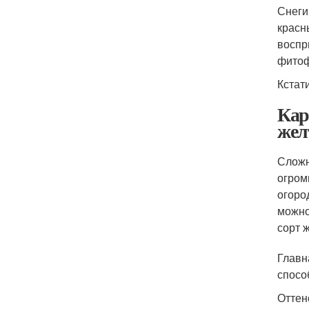
Снеги
красн
воспр
фитоф
Кстат
Кар
жел
Сложн
огром
огоро
можно
сорт 
Главн
спосо
Оттен