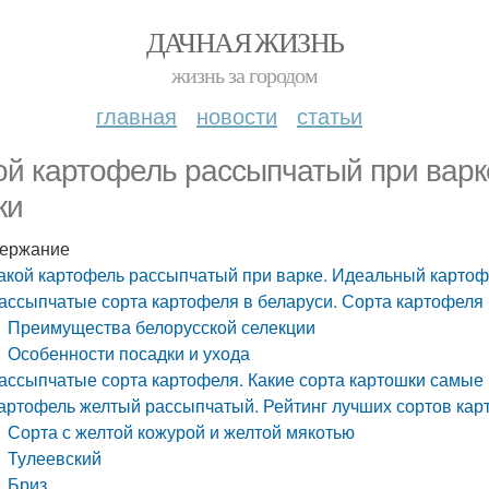
ДАЧНАЯ ЖИЗНЬ
жизнь за городом
главная
новости
статьи
ой картофель рассыпчатый при варк
ки
ержание
акой картофель рассыпчатый при варке. Идеальный картоф
ассыпчатые сорта картофеля в беларуси. Сорта картофеля 
Преимущества белорусской селекции
Особенности посадки и ухода
ассыпчатые сорта картофеля. Какие сорта картошки самые
артофель желтый рассыпчатый. Рейтинг лучших сортов кар
Сорта с желтой кожурой и желтой мякотью
Тулеевский
Бриз