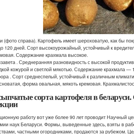
и (фото справа). Картофель имеет шероховатую, как бы по
о 120 дней. Сорт высокоурожайный, устойчивый к вредите
мовая. Содержание крахмала высокое.
завета . Среднеранняя разновидность с высокой продуктивн
дкой кожурой и светлой мякотью. Содержание крахмала — 
ора . Сорт среднеспелый, устойчивый к различным климати
сноватая, форма овальная, мякоть кремовая. Крахмалистос
сыпчатые сорта картофеля в беларуси.
екции
ционную работу вот уже более 90 лет проводит Научный це
мии наук Беларуси. Формы, выведенные здесь, взяты в ра
ствами, частными огородниками, продаются за рубежом. Це