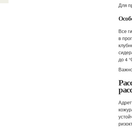
Для п
Особ
Все г
в про
клубн
сидер
до 4 °
Важно
Рас
рас
Адрет
кожур
устой
ризок