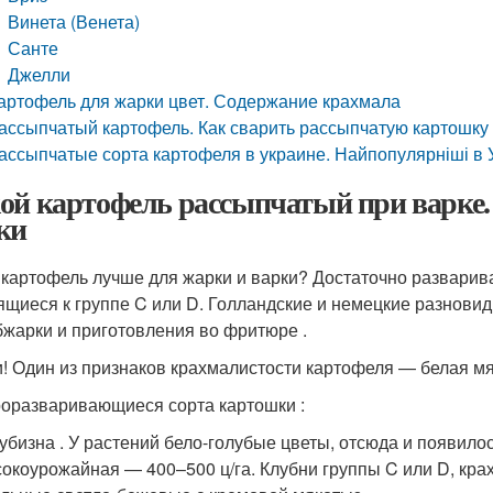
Винета (Венета)
Санте
Джелли
артофель для жарки цвет. Содержание крахмала
ассыпчатый картофель. Как сварить рассыпчатую картошку
ассыпчатые сорта картофеля в украине. Найпопулярніші в У
ой картофель рассыпчатый при варке
ки
 картофель лучше для жарки и варки? Достаточно разварива
ящиеся к группе C или D. Голландские и немецкие разнови
бжарки и приготовления во фритюре .
и! Один из признаков крахмалистости картофеля — белая мя
оразваривающиеся сорта картошки :
убизна . У растений бело-голубые цветы, отсюда и появило
окоурожайная — 400–500 ц/га. Клубни группы C или D, кр