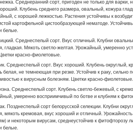
нежка. Среднеранний сорт, пригоден не только для варки, 
хороший. Клубень среднего размера, овальный, кожура гладк
йный, с хорошей лежкостью. Растения устойчивы к возбуди
истой картофельной цистообразующей нематоде. Устойчивы
и белые.
ицкий. Среднеспелый сорт. Вкус отличный. Клубни овальные
я, гладкая. Мякоть светло-желтая. Урожайный, умеренно ус
 Цветки красно-фиолетовые.
ик. Среднеспелый сорт. Вкус хороший. Клубень округлый, 
ь белая, не темнеющая при резке. Устойчив к раку, сильно
чивостью к вирусным болезням. Цветки красно-фиолетовые
изна. Среднеспелый сорт. Клубень светло-бежевый, с кремо
йный, умеренно восприимчивый по ботве и клубням к фито
ак. Позднеспелый сорт белорусской селекции. Клубни округ
я, мякоть кремовая, вкус хороший и отличный. Урожайность 
ям) и некоторым вирусам, среднеустойчив к фитофторозу л
и белые.