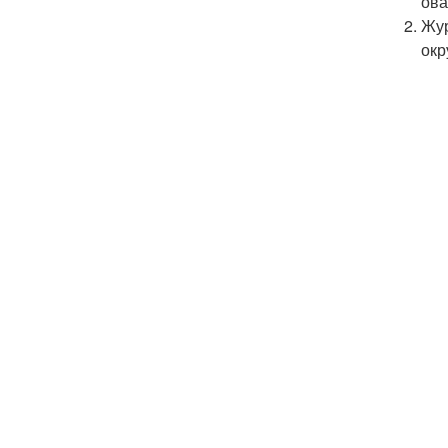
ова
Жур
окр