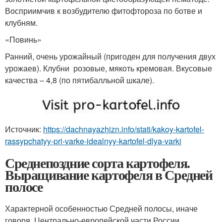
Восприимчив к возбудителю фитофтороза по ботве и
клубням.
«Повинь»
Ранний, очень урожайный (пригоден для получения двух
урожаев). Клубни розовые, мякоть кремовая. Вкусовые
качества – 4,8 (по пятибалльной шкале).
Источник:
https://dachnayazhizn.info/stati/kakoy-kartofel-
rassypchatyy-pri-varke-idealnyy-kartofel-dlya-varki
Среднепоздние сорта картофеля.
Выращивание картофеля в Средней
полосе
Характерной особенностью Средней полосы, иначе
говоря, Центрально-европейской части России,