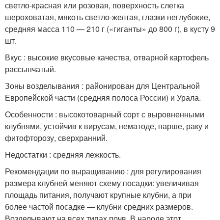
светло-красная или розовая, поверхность слегка
шероховатая, мякоть светло-желтая, глазки неглубокие,
средняя масса 110 — 210 г («гиганты» до 800 г), в кусту 9
шт.
Вкус : высокие вкусовые качества, отварной картофель
рассыпчатый.
Зоны возделывания : районирован для Центральной
Европейской части (средняя полоса России) и Урала.
Особенности : высокотоварный сорт с выровненными
клубнями, устойчив к вирусам, нематоде, парше, раку и
фитофторозу, сверхранний.
Недостатки : средняя лежкость.
Рекомендации по выращиванию : для регулирования
размера клубней меняют схему посадки: увеличивая
площадь питания, получают крупные клубни, а при
более частой посадке — клубни средних размеров.
Возделывают на всех типах почв. В народе этот