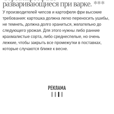
разваривающиеся при варке. ***
У производителей чипсов и картофеля фри высокие
требования: картошка должна легко переносить ушибы,
Картофель для
не темнеть, должна долго храниться, желательно до
Картофель для жарки
украины
следующего урожая. Для этого нужны либо ранние
крахмалистые сорта, либо среднеспелые, но очень
лежкие, чтобы закрыть все промежутки в поставках,
которые случаются ближе к весне.
Картофель для пюре
Картофель для чипсов
Картофель по
Картофель в беларуси
алфавиту
Картофель в средней
Картофель с описанием
полосе