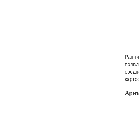
Ранни
появл
средн
карто
Ариэ