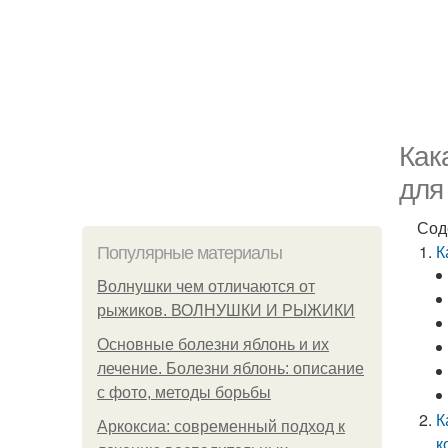
Как
для
Сод
К
Популярные материалы
Волнушки чем отличаются от
рыжиков. ВОЛНУШКИ И РЫЖИКИ
Основные болезни яблонь и их
лечение. Болезни яблонь: описание
с фото, методы борьбы
К
Аркоксиа: современный подход к
к