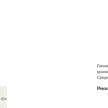
Ранни
крахм
Средн
Рокк
⇦