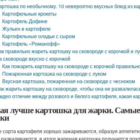
артошка по необычному. 10 невероятно вкусных блюд из к
Картофельные крокеты
Картофель Дофине
Жульен в картофеле
Картофельные оладьи с сыром
Картофель «Романофф»
ак правильно жарить картошку на сковороде с корочкой и л
а сковороде вкусно с корочкой
Как пожарить картошку на сковороде с корочкой правильн
Пожаренная картошка на сковороде с луком
Вкусная картошка, пожаренная на сковороде с чесноком
ак жарить картошку на сковороде, чтобы она не развалилась
идео отличие между розового и белого картофеля, какая ка
ая лучше картошка для жарки. Самые
ки
е сорта картофеля хорошо зажариваются, образуя аппетитн
 разваливаются, в итоге жареная картошка получается похо