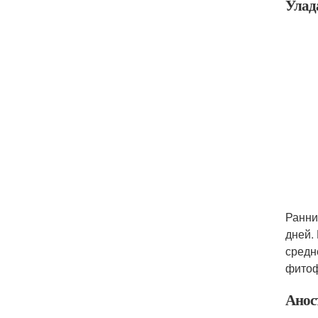
Улад
Ранни
дней.
средн
фитоф
Анос