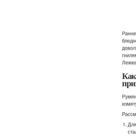
Ранне
бледн
довол
гниля
Лежко
Как
при
Румян
измят
Рассм
Для
ста