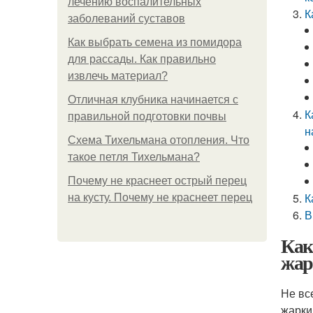
лечению воспалительных
К
заболеваний суставов
Как выбрать семена из помидора
для рассады. Как правильно
извлечь материал?
Отличная клубника начинается с
К
правильной подготовки почвы
н
Схема Тихельмана отопления. Что
такое петля Тихельмана?
Почему не краснеет острый перец
К
на кусту. Почему не краснеет перец
В
Как
жар
Не вс
жарки