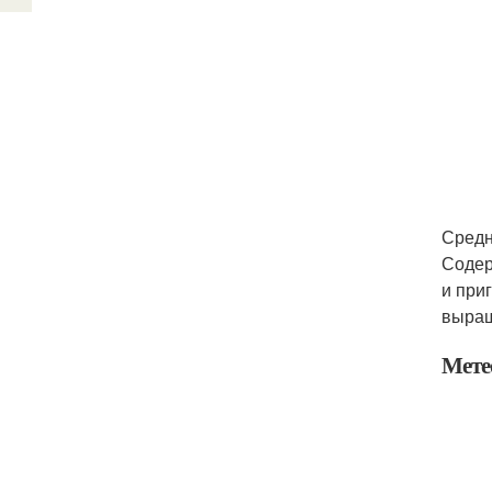
Средн
Содер
и при
выращ
Мете