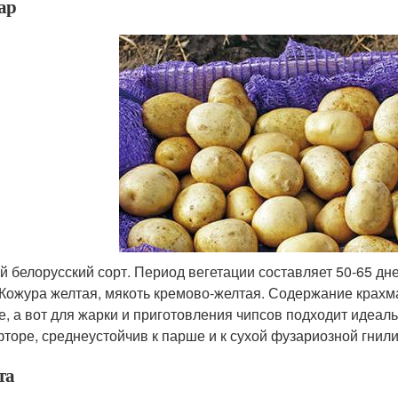
ар
й белорусский сорт. Период вегетации составляет 50-65 дн
 Кожура желтая, мякоть кремово-желтая. Содержание крахма
е, а вот для жарки и приготовления чипсов подходит идеал
торе, среднеустойчив к парше и к сухой фузариозной гнили
та