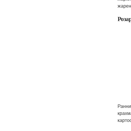
жарен
Роза
Ранни
крахм
карто