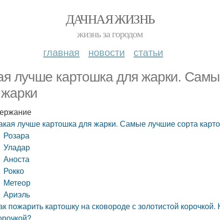
ДАЧНАЯ ЖИЗНЬ
жизнь за городом
главная
новости
статьи
ая лучше картошка для жарки. Самы
 жарки
ержание
акая лучше картошка для жарки. Самые лучшие сорта карт
Розара
Уладар
Аноста
Рокко
Метеор
Ариэль
ак пожарить картошку на сковороде с золотистой корочкой. 
орочкой?