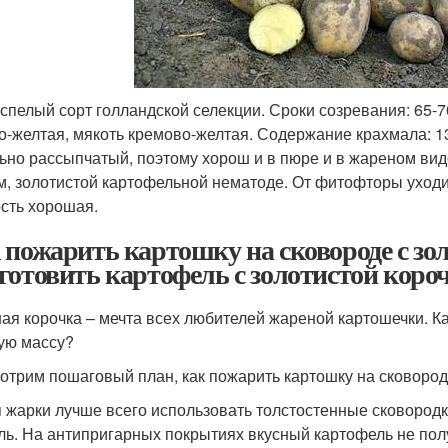
спелый сорт голландской селекции. Сроки созревания: 65-7
о-желтая, мякоть кремово-желтая. Содержание крахмала: 13
ьно рассыпчатый, поэтому хорош и в пюре и в жареном виде
м, золотистой картофельной нематоде. От фитофторы уходи
сть хорошая.
 пожарить картошку на сковороде с зо
готовить картофель с золотистой коро
ая корочка – мечта всех любителей жареной картошечки. Ка
ую массу?
отрим пошаговый план, как пожарить картошку на сковороде
 жарки лучше всего использовать толстостенные сковородк
ль. На антипригарных покрытиях вкусный картофель не пол