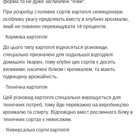
форма та не дуже заглиблені "очки".
При розробці столових сортів картоплі селекціонери
особливу увагу приділяють вмісту в клубнях крохмалю,
який не повинен перевищувати 18 процентів.
· Кормова картопля
До цього типу картоплі відносяться різновиди,
спеціально призначені для подальшої відгодівлі
домашніх тварин, тому клубні цих сортів є досить
великими, насичені білком і крохмалем, та мають
підвищену врожайність.
· Технічна картопля
Цей різновид картоплі спеціально вирощується для
технічних потреб, тому йде переважно на виробництво
крохмалю та спирту. Відповідно вміст рослинного білку в
технічних сортах є невисоким.
· Універсальні сорти картоплі