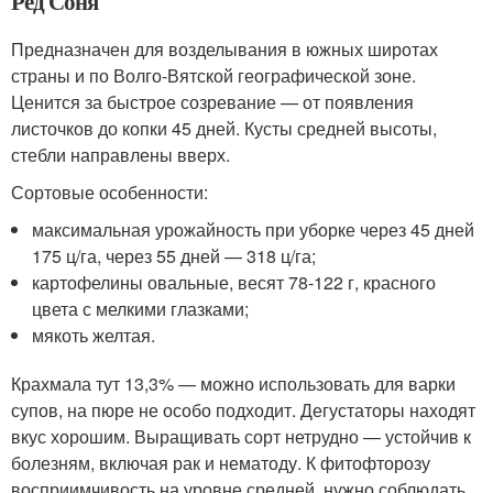
Ред Соня
Предназначен для возделывания в южных широтах
страны и по Волго-Вятской географической зоне.
Ценится за быстрое созревание — от появления
листочков до копки 45 дней. Кусты средней высоты,
стебли направлены вверх.
Сортовые особенности:
максимальная урожайность при уборке через 45 дней
175 ц/га, через 55 дней — 318 ц/га;
картофелины овальные, весят 78-122 г, красного
цвета с мелкими глазками;
мякоть желтая.
Крахмала тут 13,3% — можно использовать для варки
супов, на пюре не особо подходит. Дегустаторы находят
вкус хорошим. Выращивать сорт нетрудно — устойчив к
болезням, включая рак и нематоду. К фитофторозу
восприимчивость на уровне средней, нужно соблюдать