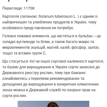
Перегляди: 11708
Картопля (латиною: Solanum tuberosum L. ) є одним із
найзвичніших та улюблених продуктів в Україні, тому
особливого представлення не потребує.
Головні поживні елементи, що містяться в бульбах – це
складні вуглеводи та білки, а також багато макро та
мікроелементів (кальцій, магній, калій, фосфор, залізо,
тощо) та вітамін групи C.
Що стосується тієї чи іншої сортової належності картоплі,
то базові для вирощування в Україні сорти занесені до
Державного реєстру рослин, тому при бажанні
ознайомитись з переліком рекомендованих та
допущених до вирощування в конкретних кліматичних
зонах можна в Державній службі по охороні прав на
сорти рослин.