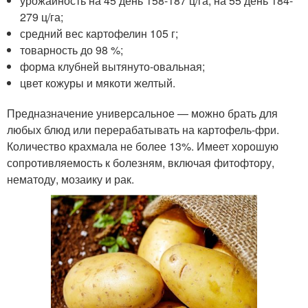
урожайность на 45 день 158-187 ц/га, на 55 день 184-
279 ц/га;
средний вес картофелин 105 г;
товарность до 98 %;
форма клубней вытянуто-овальная;
цвет кожуры и мякоти желтый.
Предназначение универсальное — можно брать для
любых блюд или перерабатывать на картофель-фри.
Количество крахмала не более 13%. Имеет хорошую
сопротивляемость к болезням, включая фитофтору,
нематоду, мозаику и рак.