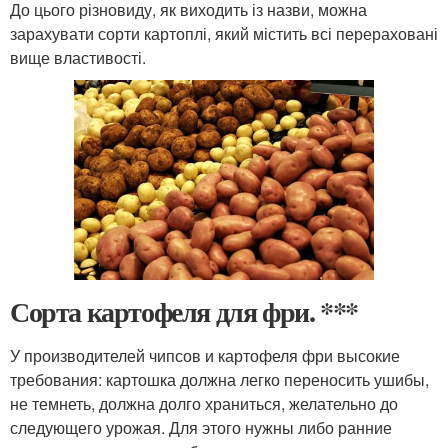
До цього різновиду, як виходить із назви, можна
зарахувати сорти картоплі, який містить всі перераховані
вище властивості.
Сорта картофеля для фри. ***
У производителей чипсов и картофеля фри высокие
требования: картошка должна легко переносить ушибы,
не темнеть, должна долго храниться, желательно до
следующего урожая. Для этого нужны либо ранние