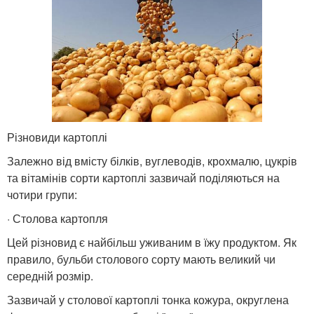
Різновиди картоплі
Залежно від вмісту білків, вуглеводів, крохмалю, цукрів
та вітамінів сорти картоплі зазвичай поділяються на
чотири групи:
· Столова картопля
Цей різновид є найбільш уживаним в їжу продуктом. Як
правило, бульби столового сорту мають великий чи
середній розмір.
Зазвичай у столової картоплі тонка кожура, округлена