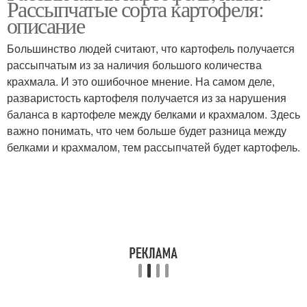
Рассыпчатые сорта картофеля:
пряностями
описание
Большинство людей считают, что картофель получается
рассыпчатым из за наличия большого количества
Картофель с сулугуни
Картофель с салом
крахмала. И это ошибочное мнение. На самом деле,
разваристость картофеля получается из за нарушения
баланса в картофеле между белками и крахмалом. Здесь
важно понимать, что чем больше будет разница между
Картофель в крупной
Картофель для жарки
белками и крахмалом, тем рассыпчатей будет картофель.
соли
Картофель с желтой
Картофель для пюре
мякотью
Фиолетовый
Картофель с белой
картофель