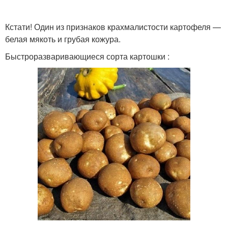
Кстати! Один из признаков крахмалистости картофеля —
белая мякоть и грубая кожура.
Картофель для пюре
Картофель для чипсов
Быстроразваривающиеся сорта картошки :
Картофель в средней
Картофель по скорости
полосе
Рассыпчатый
Картофель с высоким
картофель
содержанием