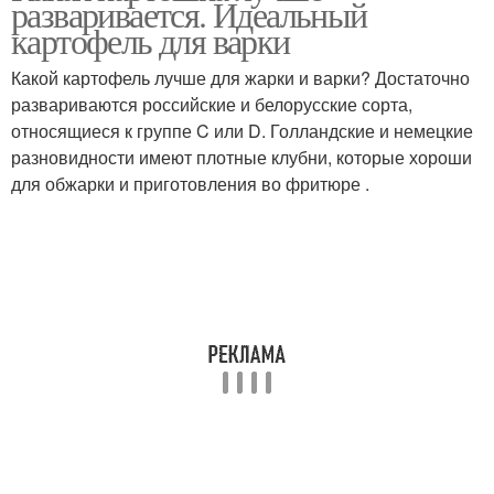
разваривается. Идеальный
украины
картофель для варки
Какой картофель лучше для жарки и варки? Достаточно
Картофель для
развариваются российские и белорусские сорта,
Блюда из картофеля
подмосковья
относящиеся к группе C или D. Голландские и немецкие
разновидности имеют плотные клубни, которые хороши
для обжарки и приготовления во фритюре .
Картофель по
Крахмал в картофеле
алфавиту
Ранний картофель
Картофель с описанием
Картофель для
Картофель в беларуси
приготовления