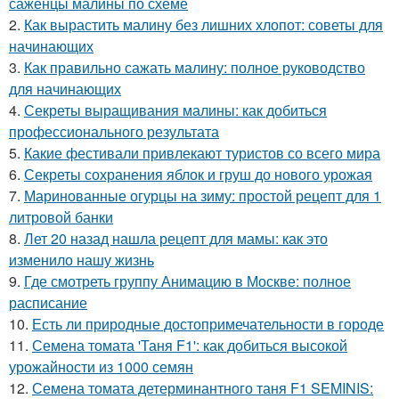
саженцы малины по схеме
2.
Как вырастить малину без лишних хлопот: советы для
начинающих
3.
Как правильно сажать малину: полное руководство
для начинающих
4.
Секреты выращивания малины: как добиться
профессионального результата
5.
Какие фестивали привлекают туристов со всего мира
6.
Секреты сохранения яблок и груш до нового урожая
7.
Маринованные огурцы на зиму: простой рецепт для 1
литровой банки
8.
Лет 20 назад нашла рецепт для мамы: как это
изменило нашу жизнь
9.
Где смотреть группу Анимацию в Москве: полное
расписание
10.
Есть ли природные достопримечательности в городе
11.
Семена томата 'Таня F1': как добиться высокой
урожайности из 1000 семян
12.
Семена томата детерминантного таня F1 SEMINIS: