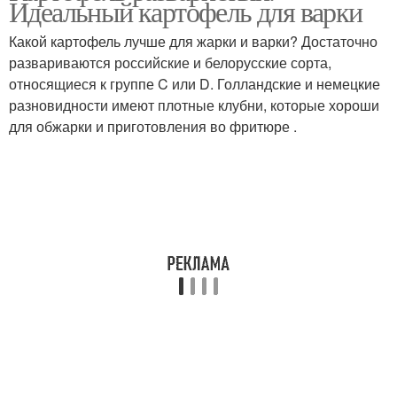
Идеальный картофель для варки
Какой картофель лучше для жарки и варки? Достаточно
развариваются российские и белорусские сорта,
Картофель для средней
относящиеся к группе C или D. Голландские и немецкие
Картофель для чипсов
полосы
разновидности имеют плотные клубни, которые хороши
для обжарки и приготовления во фритюре .
Картофель по
Картофель с описанием
алфавиту
Картошки для средней
полосы