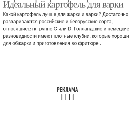
Идеальный картофель для варки
Какой картофель лучше для жарки и варки? Достаточно
развариваются российские и белорусские сорта,
относящиеся к группе C или D. Голландские и немецкие
Картофель для пюре
Картофель для чипсов
разновидности имеют плотные клубни, которые хороши
для обжарки и приготовления во фритюре .
Рассыпчатый
Картофель в украине
картофель
Картофель для
Картофель в беларуси
белоруссии
Среднепоздний
Картофель для средней
картофель
полосы