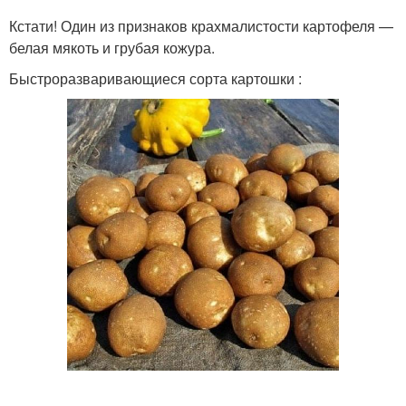
Кстати! Один из признаков крахмалистости картофеля —
белая мякоть и грубая кожура.
Картофель в средней
Картофель по скорости
Быстроразваривающиеся сорта картошки :
полосе
Картофель с высоким
содержанием