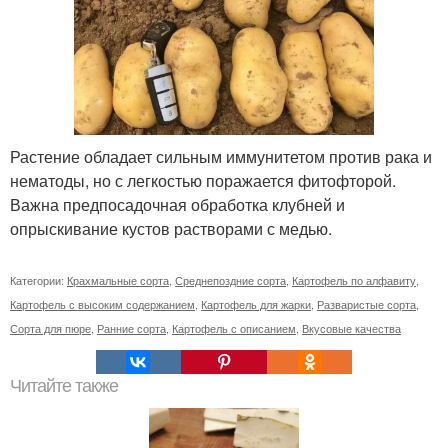
Растение обладает сильным иммунитетом против рака и
нематоды, но с легкостью поражается фитофторой.
Важна предпосадочная обработка клубней и
опрыскивание кустов растворами с медью.
Категории:
Крахмальные сорта
,
Среднепоздние сорта
,
Картофель по алфавиту
,
Картофель с высоким содержанием
,
Картофель для жарки
,
Разваристые сорта
,
Сорта для пюре
,
Ранние сорта
,
Картофель с описанием
,
Вкусовые качества
Читайте также