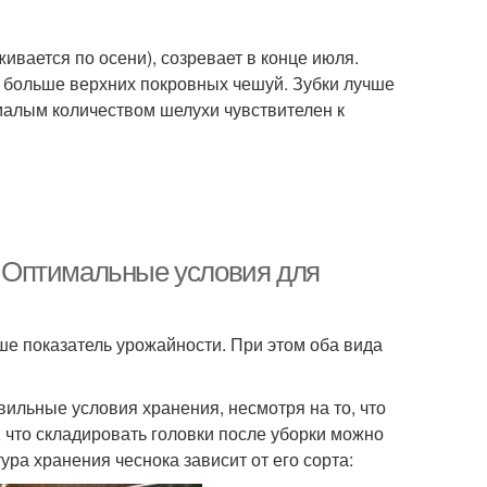
Хранения в домашних
ки при хранении
условиях
ивается по осени), созревает в конце июля.
 больше верхних покровных чешуй. Зубки лучше
малым количеством шелухи чувствителен к
снок в погребе
Советы по хранению
Чеснок для
Хранение в соли
ельного хранения
я. Оптимальные условия для
ьше показатель урожайности. При этом оба вида
ухое хранение
Хранение в уксусе
вильные условия хранения, несмотря на то, что
 что складировать головки после уборки можно
Температуры для
ура хранения чеснока зависит от его сорта:
еснок в почве
хранения