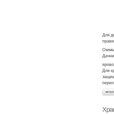
Для д
прави
Озимы
Дачни
ярово
Для х
защищ
переп
читат
Хра