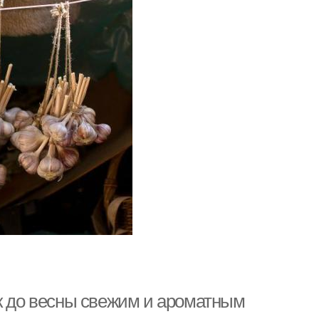
ки для хранения
Продукты для хранения
Температура для
ок из хранилища
хранения
Чеснок перед
Место для хранения
хранением
атериалы для
Плесени при хранении
хранения
ок до весны свежим и ароматным