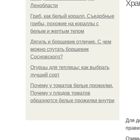
Хра
Ленобласти
Гриб, как белый коралл. Съедобные
Со
грибы, похожие на кораллы с
белым и желтым телом
Дягиль и борщевик отличие. С чем
можно спутать борщевик
Сосновского?
Ч
Огурцы для теплицы: как выбрать
лучший сорт
Почему у томатов белые прожилки.
Б
Почему у плодов томатов
образуются белые прожилки внутри
Ч
Для д
прави
Озимы