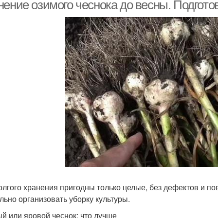
нение озимого чеснока до весны. Подгото
веты для успешного
Условия для хранения
Мес
хранения
еснок для хранения
Чеснок в кулинарии
Хр
Хране
анка для хранения
Хранения в банке
Чеснок со свежим
еснок при хранении
Ч
олгого хранения пригодны только целые, без дефектов и п
укропом
льно организовать уборку культуры.
й или яровой чеснок: что лучше