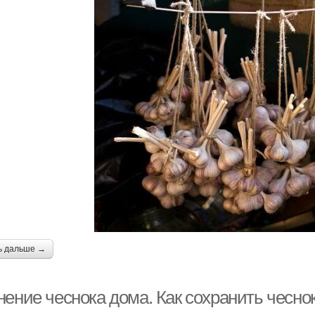
ранение в вакууме
Чеснок в косы
Бан
анение в комнатных
Хранение в
Чесн
условиях
морозильнике
анение в бумажных
Чеснок в квартире
пакетах
М
ь дальше →
риант для хранения
Чеснок без хлопот
нение чеснока дома. Как сохранить чесн