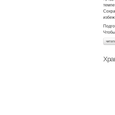
темпе
Сохра
избеж
Подго
Чтобы
читат
Хран