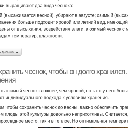
ки выращивают два вида чеснока:
Чеснок в стеклянных
Соли для хранения
Ошиб
банках
й (высаживается весной), убирают в августе; озимый (высаж
ранения больше подходит яровой или летний вид, имеющий
ены от высыхания, воздействия влаги, а озимый чеснок с 
адам температур, влажности.
Чеснок в масле
Чеснок в холодильнике
Че
ь дальше →
Чеснок в домашних
Чеснок во время
условиях
длит
 хранить чеснок, чтобы он долго хранилс
нения
ть озимый чеснок сложнее, чем яровой, но зато у него бол
ранение в парафине
Масло с чесноком
С
ют индивидуального подхода к условиям хранения.
ом чтобы сохранить чеснок до весны, важно обеспечить пра
ом плоды этой культуры довольно неприхотливы. Считается,
 прохладное место, так и в теплое. Но оптимальная температ
Чеснок на зиму
Хранение в земле
Ч