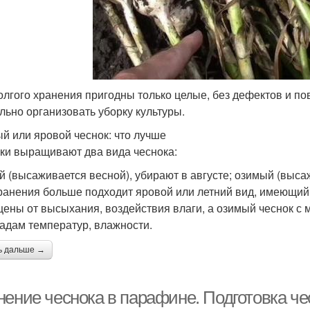
олгого хранения пригодны только целые, без дефектов и п
льно организовать уборку культуры.
й или яровой чеснок: что лучше
ки выращивают два вида чеснока:
й (высаживается весной), убирают в августе; озимый (высаж
ранения больше подходит яровой или летний вид, имеющий
ены от высыхания, воздействия влаги, а озимый чеснок с 
адам температур, влажности.
ь дальше →
нение чеснока в парафине. Подготовка че