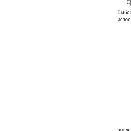
— с
Выбор
испол
предв