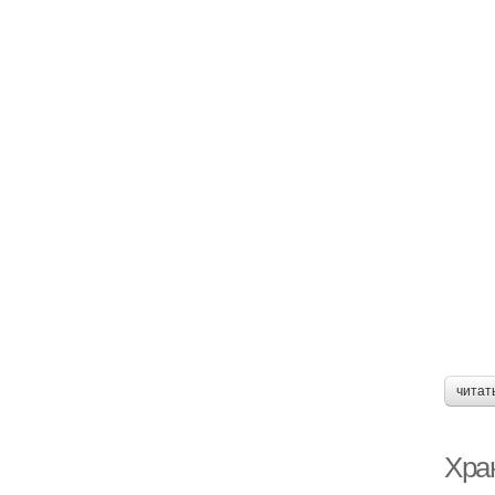
Х
Хр
Хр
читат
Ва
Хра