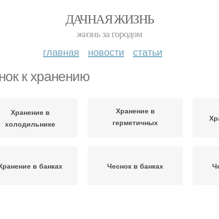
ДАЧНАЯ ЖИЗНЬ
жизнь за городом
главная
новости
статьи
нок к хранению
Хранение в
Хранение в
Хр
герметичных
холодильнике
контейнерах
Хранение в банках
Чеснок в банках
Ч
етод для хранения
Подготовка к хранению
Хр