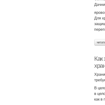
Дачни
ярово
Для х
защищ
переп
читат
Как
хра
Храни
Х
требу
В цел
в цел
как в