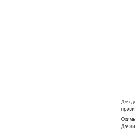
Для д
прави
Озимы
Дачни