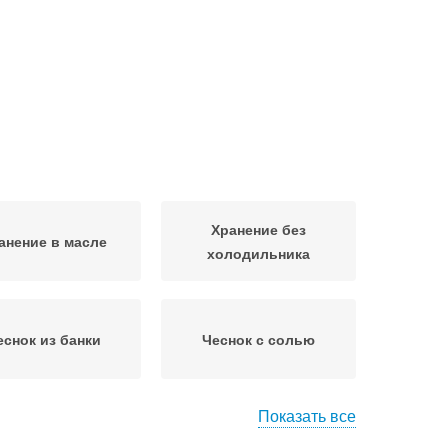
Хранение без
анение в масле
холодильника
еснок из банки
Чеснок с солью
Показать все
анения в банках
Чеснок до весны