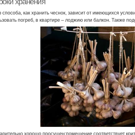
роки хранения
Летний чеснок
 способа, как хранить чеснок, зависит от имеющихся услов
ьзовать погреб, в квартире – лоджию или балкон. Также под
арительно хорошо просушен;помещение соответствует крит