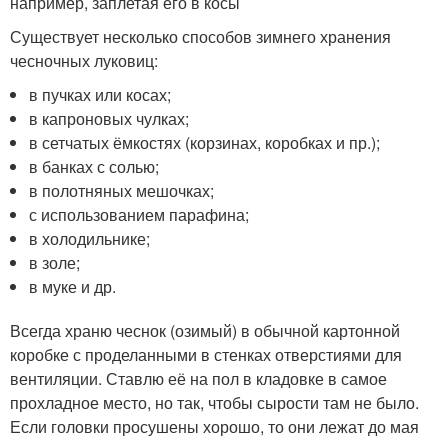
например, заплетая его в косы
Существует несколько способов зимнего хранения
чесночных луковиц:
в пучках или косах;
в капроновых чулках;
в сетчатых ёмкостях (корзинах, коробках и пр.);
в банках с солью;
в полотняных мешочках;
с использованием парафина;
в холодильнике;
в золе;
в муке и др.
Всегда храню чеснок (озимый) в обычной картонной
коробке с проделанными в стенках отверстиями для
вентиляции. Ставлю её на пол в кладовке в самое
прохладное место, но так, чтобы сырости там не было.
Если головки просушены хорошо, то они лежат до мая