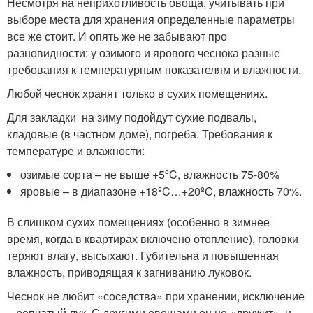
Несмотря на неприхотливость овоща, учитывать при
выборе места для хранения определенные параметры
все же стоит. И опять же не забывают про
разновидности: у озимого и ярового чеснока разные
требования к температурным показателям и влажности.
Любой чеснок хранят только в сухих помещениях.
Для закладки на зиму подойдут сухие подвалы,
кладовые (в частном доме), погреба. Требования к
температуре и влажности:
озимые сорта – не выше +5ºC, влажность 75-80%
яровые – в диапазоне +18ºC…+20ºC, влажность 70%.
В слишком сухих помещениях (особенно в зимнее
время, когда в квартирах включено отопление), головки
теряют влагу, высыхают. Губительна и повышенная
влажность, приводящая к загниванию луковок.
Чеснок не любит «соседства» при хранении, исключение
– репчатый лук. С другими овощами он не «дружит», и