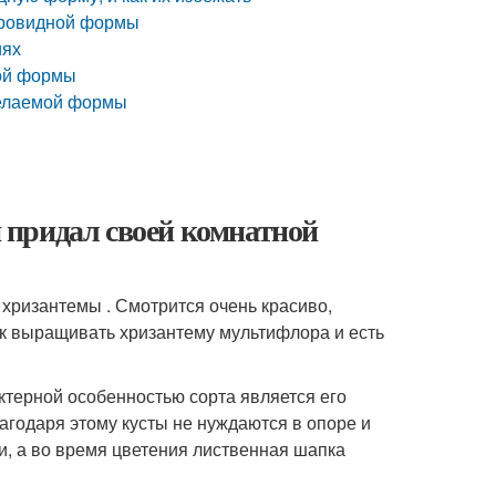
аровидной формы
иях
ой формы
желаемой формы
 придал своей комнатной
в хризантемы . Смотрится очень красиво,
как выращивать хризантему мультифлора и есть
ктерной особенностью сорта является его
агодаря этому кусты не нуждаются в опоре и
, а во время цветения лиственная шапка