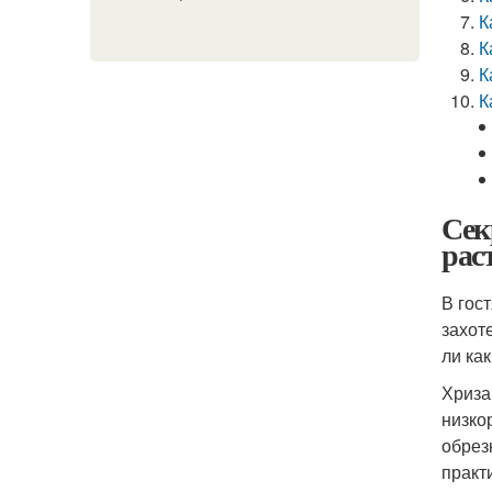
К
К
К
К
Сек
рас
В гос
захот
ли ка
Хриза
низко
обрез
практ