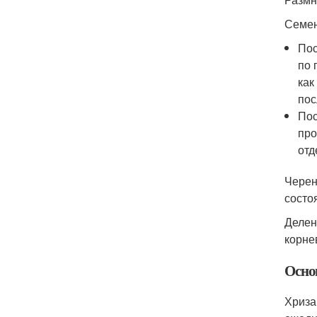
Семе
Пос
по 
как
пос
Пос
про
отд
Черен
состо
Делен
корне
Осно
Хриза