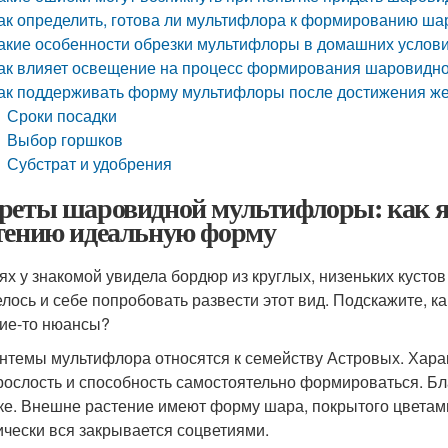
ак определить, готова ли мультифлора к формированию ш
акие особенности обрезки мультифлоры в домашних услов
ак влияет освещение на процесс формирования шаровидн
ак поддерживать форму мультифлоры после достижения 
Сроки посадки
Выбор горшков
Субстрат и удобрения
реты шаровидной мультифлоры: как я
тению идеальную форму
тях у знакомой увидела бордюр из круглых, низеньких кусто
елось и себе попробовать развести этот вид. Подскажите, 
кие-то нюансы?
нтемы мультифлора относятся к семейству Астровых. Хара
рослость и способность самостоятельно формироваться. Бл
ке. Внешне растение имеют форму шара, покрытого цветами
ически вся закрывается соцветиями.