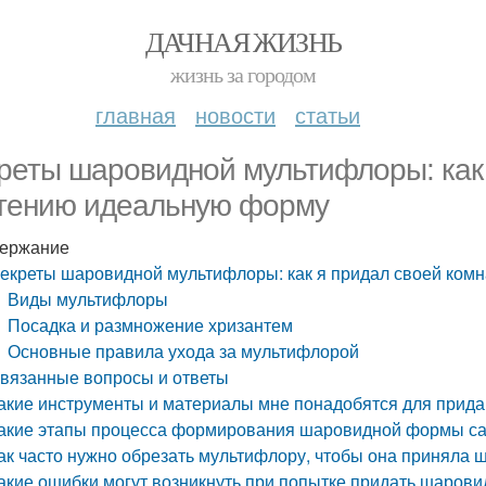
ДАЧНАЯ ЖИЗНЬ
жизнь за городом
главная
новости
статьи
реты шаровидной мультифлоры: как 
тению идеальную форму
ержание
екреты шаровидной мультифлоры: как я придал своей ком
Виды мультифлоры
Посадка и размножение хризантем
Основные правила ухода за мультифлорой
вязанные вопросы и ответы
акие инструменты и материалы мне понадобятся для при
акие этапы процесса формирования шаровидной формы с
ак часто нужно обрезать мультифлору, чтобы она приняла
акие ошибки могут возникнуть при попытке придать шарови