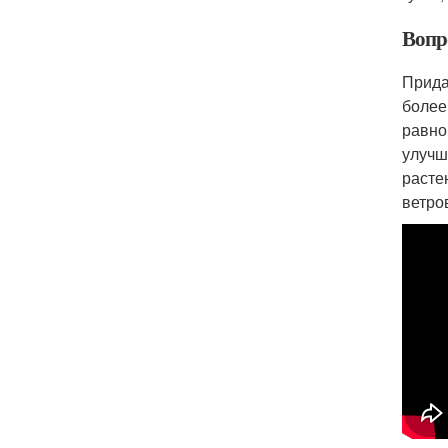
Вопр
Прида
более
равно
улучш
расте
ветро