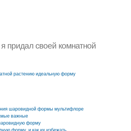
я придал своей комнатной
натной растению идеальную форму
дания шаровидной формы мультифлоре
амые важные
 шаровидную форму
дную форму, и как их избежать