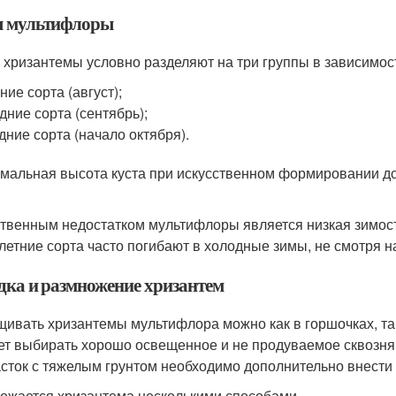
 мультифлоры
 хризантемы условно разделяют на три группы в зависимост
ние сорта (август);
дние сорта (сентябрь);
дние сорта (начало октября).
мальная высота куста при искусственном формировании дос
твенным недостатком мультифлоры является низкая зимосто
летние сорта часто погибают в холодные зимы, не смотря н
дка и размножение хризантем
ивать хризантемы мультифлора можно как в горшочках, так
ет выбирать хорошо освещенное и не продуваемое сквозня
асток с тяжелым грунтом необходимо дополнительно внести 
ожается хризантема несколькими способами.