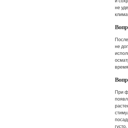
и сох
не уд
клима
Вопр
После
не до
испол
осмат
время
Вопр
При ф
появл
расте
стиму
посад
густо