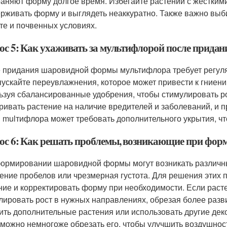
раняют форму долгое время. Избегайте растений с жесткими 
ерживать форму и выглядеть неаккуратно. Также важно выб
те и почвенных условиях.
ос 5: Как ухаживать за мультифлорой после прид
 придания шаровидной формы мультифлора требует регуляр
пускайте переувлажнения, которое может привести к гниени
ьзуя сбалансированные удобрения, чтобы стимулировать ро
ривать растение на наличие вредителей и заболеваний, и 
 mulтифлора может требовать дополнительного укрытия, чт
ос 6: Как решать проблемы, возникающие при фо
ормировании шаровидной формы могут возникать различны
ение пробелов или чрезмерная густота. Для решения этих
ние и корректировать форму при необходимости. Если раст
лировать рост в нужных направлениях, обрезая более разв
ить дополнительные растения или использовать другие де
, можно немногоже обрезать его, чтобы улучшить воздушнос