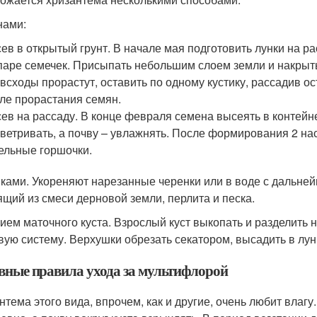
нами:
ев в открытый грунт. В начале мая подготовить лунки на ра
паре семечек. Присыпать небольшим слоем земли и накрыть
 всходы прорастут, оставить по одному кустику, рассадив о
ле прорастания семян.
ев на рассаду. В конце февраля семена высеять в контейн
ветривать, а почву – увлажнять. После формирования 2 на
ельные горшочки.
ками. Укореняют нарезанные черенки или в воде с дальней
ящий из смеси дерновой земли, перлита и песка.
ием маточного куста. Взрослый куст выкопать и разделить н
вую систему. Верхушки обрезать секатором, высадить в лун
вные правила ухода за мультифлорой
нтема этого вида, впрочем, как и другие, очень любит влаг