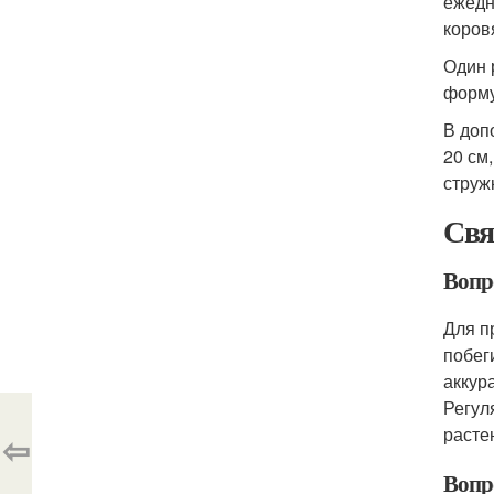
ежедн
коров
Один 
форму
В доп
20 см
струж
Свя
Вопр
Для п
побег
аккур
Регул
расте
⇦
Вопр