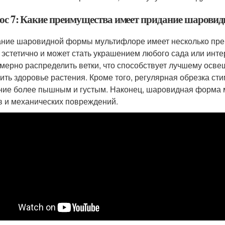
ос 7: Какие преимущества имеет придание шарови
ние шаровидной формы мультифлоре имеет несколько преи
 эстетично и может стать украшением любого сада или инт
мерно распределить ветки, что способствует лучшему осве
ить здоровье растения. Кроме того, регулярная обрезка сти
ние более пышным и густым. Наконец, шаровидная форма м
в и механических повреждений.