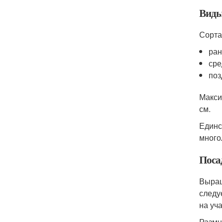
Виды
Сорта
ран
сре
поз
Макси
см.
Единс
много
Поса
Выращ
следу
на уч
Размн