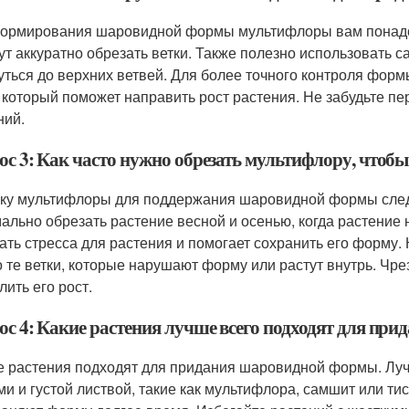
ормирования шаровидной формы мультифлоры вам понадоб
ут аккуратно обрезать ветки. Также полезно использовать с
уться до верхних ветвей. Для более точного контроля форм
 который поможет направить рост растения. Не забудьте пер
ний.
ос 3: Как часто нужно обрезать мультифлору, что
ку мультифлоры для поддержания шаровидной формы следуе
ально обрезать растение весной и осенью, когда растение 
ать стресса для растения и помогает сохранить его форму.
о те ветки, которые нарушают форму или растут внутрь. Чр
лить его рост.
ос 4: Какие растения лучше всего подходят для п
е растения подходят для придания шаровидной формы. Луч
ми и густой листвой, такие как мультифлора, самшит или т