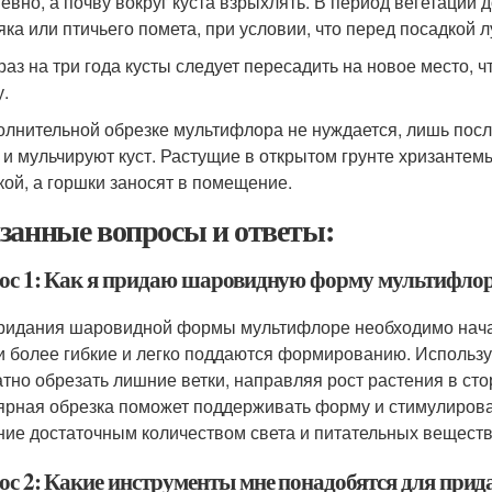
евно, а почву вокруг куста взрыхлять. В период вегетации 
яка или птичьего помета, при условии, что перед посадкой 
раз на три года кусты следует пересадить на новое место, 
.
олнительной обрезке мультифлора не нуждается, лишь посл
, и мульчируют куст. Растущие в открытом грунте хризанте
кой, а горшки заносят в помещение.
занные вопросы и ответы:
ос 1: Как я придаю шаровидную форму мультифло
ридания шаровидной формы мультифлоре необходимо нача
и более гибкие и легко поддаются формированию. Использу
атно обрезать лишние ветки, направляя рост растения в ст
ярная обрезка поможет поддерживать форму и стимулироват
ние достаточным количеством света и питательных веществ
ос 2: Какие инструменты мне понадобятся для пр