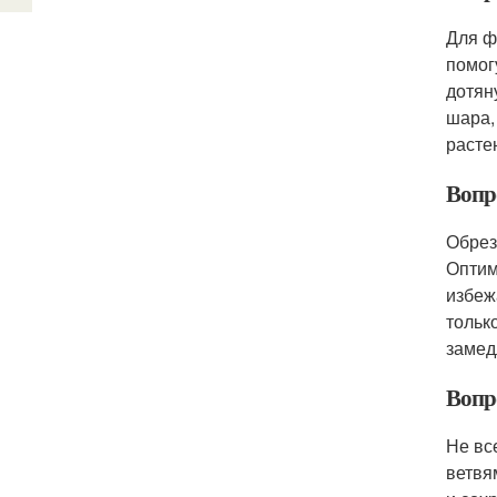
Для ф
помог
дотян
шара,
расте
Вопр
Обрез
Оптим
избеж
тольк
замед
Вопр
Не вс
ветвя