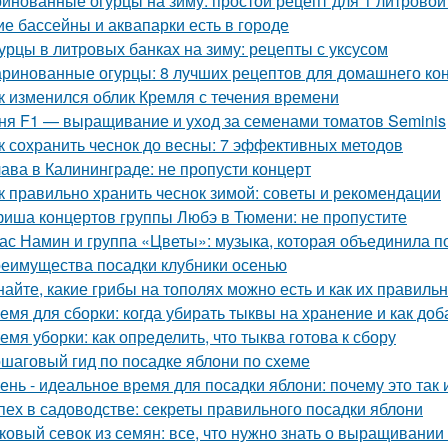
инованные огурцы на зиму: простой рецепт для 1 литровой
ие бассейны и аквапарки есть в городе
урцы в литровых банках на зиму: рецепты с уксусом
ринованные огурцы: 8 лучших рецептов для домашнего ко
к изменился облик Кремля с течения времени
ня F1 — выращивание и уход за семенами томатов Seminis
к сохранить чеснок до весны: 7 эффективных методов
ава в Калининграде: не пропусти концерт
к правильно хранить чеснок зимой: советы и рекомендации
иша концертов группы Любэ в Тюмени: не пропустите
ас Намин и группа «Цветы»: музыка, которая объединила п
еимущества посадки клубники осенью
найте, какие грибы на тополях можно есть и как их правиль
емя для сборки: когда убирать тыквы на хранение и как доб
емя уборки: как определить, что тыква готова к сбору
шаговый гид по посадке яблони по схеме
ень - идеальное время для посадки яблони: почему это так и
пех в садоводстве: секреты правильного посадки яблони
ковый севок из семян: все, что нужно знать о выращивании