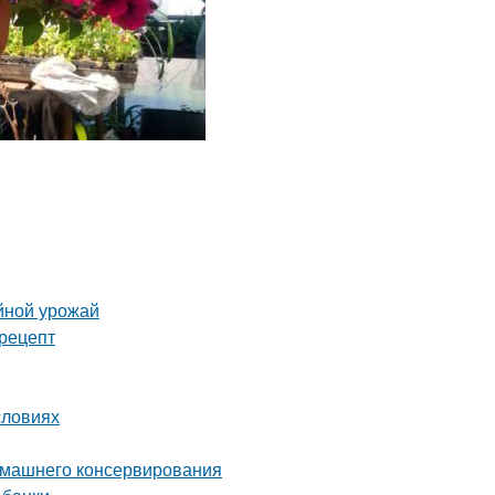
йной урожай
рецепт
словиях
домашнего консервирования