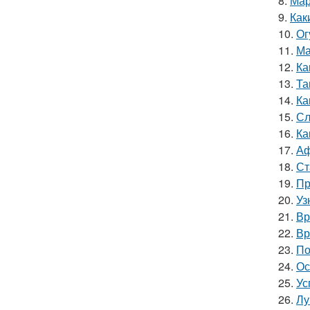
8.
Мар
9.
Как
10.
Ог
11.
Ма
12.
Ка
13.
Та
14.
Ка
15.
Сл
16.
Ка
17.
Аф
18.
Ст
19.
Пр
20.
Уз
21.
Вр
22.
Вр
23.
По
24.
Ос
25.
Ус
26.
Лу