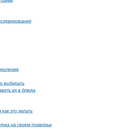
 банки
нсервирования
околения
но выбирать
авить их в блюда
 как это делать
 лука на своем подворье