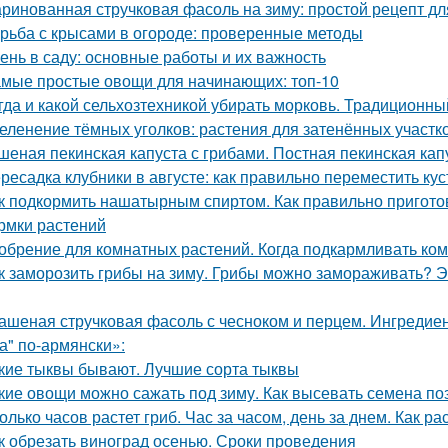
ринованная стручковая фасоль на зиму: простой рецепт дл
рьба с крысами в огороде: проверенные методы
ень в саду: основные работы и их важность
мые простые овощи для начинающих: топ-10
гда и какой сельхозтехникой убирать морковь. Традиционн
еленение тёмных уголков: растения для затенённых участк
шеная пекинская капуста с грибами. Постная пекинская кап
ресадка клубники в августе: как правильно переместить ку
к подкормить нашатырным спиртом. Как правильно пригото
рмки растений
обрение для комнатных растений. Когда подкармливать ко
к заморозить грибы на зиму. Грибы можно замораживать? Э
ашеная стручковая фасоль с чесноком и перцем. Ингреди
а" по-армянски»:
кие тыквы бывают. Лучшие сорта тыквы
кие овощи можно сажать под зиму. Как высевать семена п
олько часов растет гриб. Час за часом, день за днем. Как ра
к обрезать виноград осенью. Сроки проведения