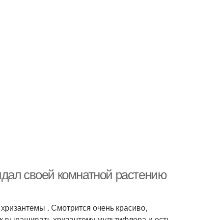
идал своей комнатной растению
в хризантемы . Смотрится очень красиво,
как выращивать хризантему мультифлора и есть