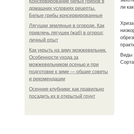
Консервирование белых грибов в
ли ка
домашних условиях рецепты.
Белые грибы консервированные
Хриза
Лягушки земляные в огороде. Как
низко
привлечь лягушек (жаб) в огород:
обрез
личный опыт
практ
Как укрыть на зиму можжевельник.
Виды
Особенности ухода за
Сорта
можжевельником осенью и при
подготовке к зиме — общие советы
и рекомендации
Осенние клубники: как правильно
посадить их в открытый грунт