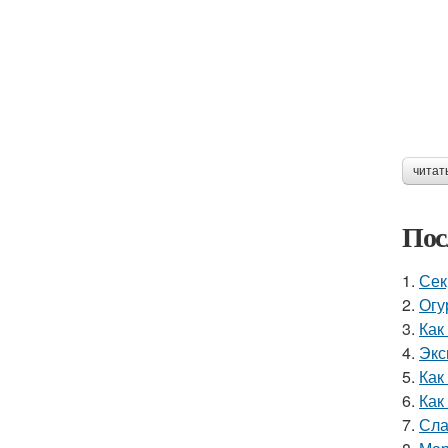
читат
Пос
1.
Сек
2.
Огу
3.
Как
4.
Экс
5.
Как
6.
Как
7.
Сла