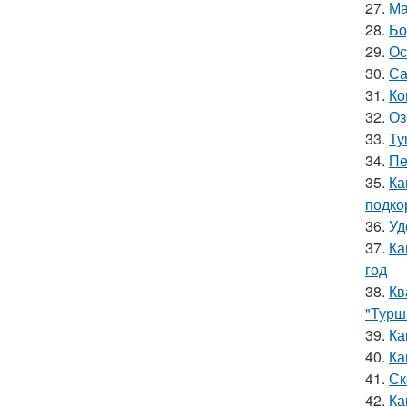
27.
Ма
28.
Бо
29.
Ос
30.
Са
31.
Ко
32.
Оз
33.
Ту
34.
Пе
35.
Ка
подко
36.
Уд
37.
Ка
год
38.
Кв
"Турш
39.
Ка
40.
Ка
41.
Ск
42.
Ка