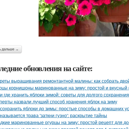
ь дальше →
ледние обновления на сайте:
реты выращивания ремонтантной малины: как собрать дво
рцы корнишоны маринованные на зиму: простой и вкусный 
 и где хранить яблоки зимой: советы для долгого сохранения
перты назвали лучший способ хранения яблок на зиму
 сохранить яблоки до зимы: простые способы в домашних у
 называется трава 'заткни гузно': раскрытие тайны
дкие маринованные огурцы на зиму: простой рецепт для 