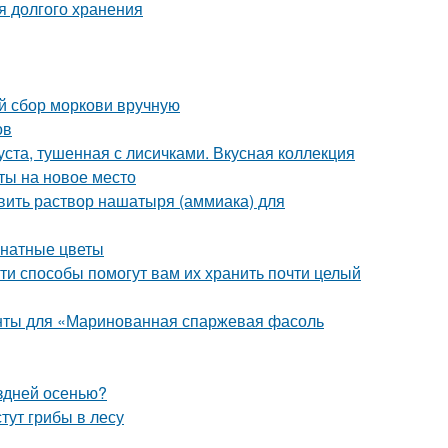
я долгого хранения
ый сбор моркови вручную
ов
уста, тушенная с лисичками. Вкусная коллекция
сты на новое место
вить раствор нашатыря (аммиака) для
мнатные цветы
ти способы помогут вам их хранить почти целый
енты для «Маринованная спаржевая фасоль
оздней осенью?
стут грибы в лесу