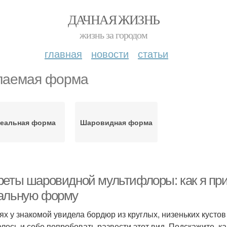
ДАЧНАЯ ЖИЗНЬ
жизнь за городом
главная
новости
статьи
аемая форма
еальная форма
Шаровидная форма
реты шаровидной мультифлоры: как я пр
альную форму
тях у знакомой увидела бордюр из круглых, низеньких кусто
елось и себе попробовать развести этот вид. Подскажите, 