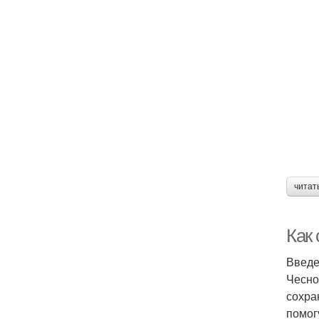
читат
Как
Введ
Чесно
сохра
помог