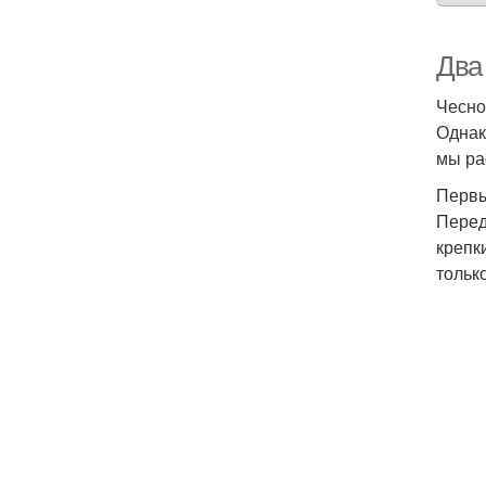
Два
Чесно
Однак
мы ра
Первы
Перед
крепк
тольк