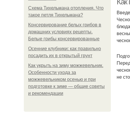
Как
Схема Тихельмана отопления. Что
Введ
такое петля Тихельмана?
Чесно
Консервирование белых грибов в
блюда
домашних условиях рецепты.
весны
Белые грибы консервированные
чесно
Осенние клубники: как правильно
Подго
посадить их в открытый грунт
Перед
Как укрыть на зиму можжевельник.
чесно
Особенности ухода за
не сто
можжевельником осенью и при
подготовке к зиме — общие советы
и рекомендации