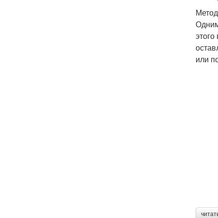
Метод
Одним
этого
остав
или п
читат