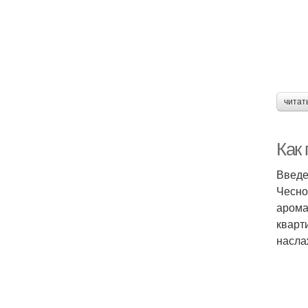
читат
Как
Введ
Чесно
арома
кварт
насла