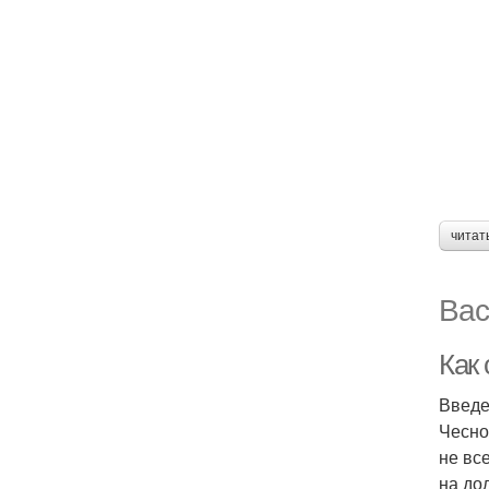
читат
Вас
Как
Введ
Чесно
не вс
на до