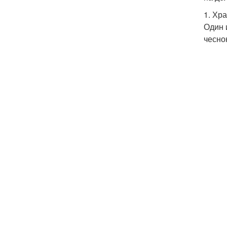
1. Хр
Один 
чесно