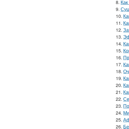
8.
Как
9.
Суш
10.
Ка
11.
Ка
12.
За
13.
Эф
14.
Ка
15.
Ко
16.
Пр
17.
Ка
18.
Оч
19.
Ка
20.
Ка
21.
Ка
22.
Се
23.
По
24.
Ми
25.
Аф
26.
Бе