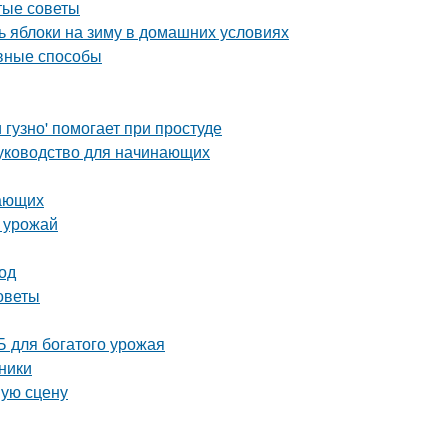
тые советы
 яблоки на зиму в домашних условиях
ивные способы
гузно' помогает при простуде
руководство для начинающих
нающих
ь урожай
од
советы
 для богатого урожая
ники
шую сцену