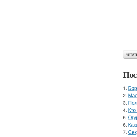
читат
Пос
1.
Бор
2.
Мал
3.
Пол
4.
Кто
5.
Огу
6.
Как
7.
Сек