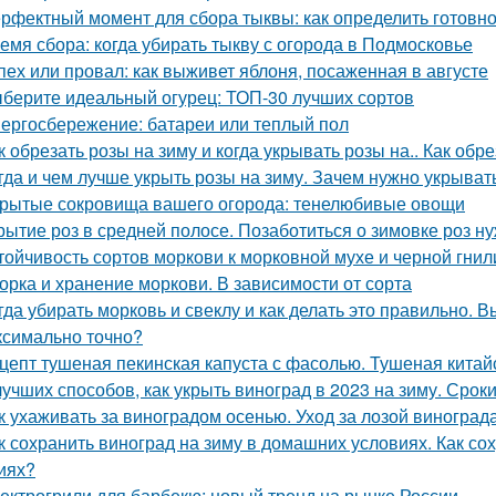
рфектный момент для сбора тыквы: как определить готовно
емя сбора: когда убирать тыкву с огорода в Подмосковье
пех или провал: как выживет яблоня, посаженная в августе
берите идеальный огурец: ТОП-30 лучших сортов
ергосбережение: батареи или теплый пол
к обрезать розы на зиму и когда укрывать розы на.. Как обр
гда и чем лучше укрыть розы на зиму. Зачем нужно укрывать
рытые сокровища вашего огорода: тенелюбивые овощи
рытие роз в средней полосе. Позаботиться о зимовке роз н
тойчивость сортов моркови к морковной мухе и черной гнил
орка и хранение моркови. В зависимости от сорта
гда убирать морковь и свеклу и как делать это правильно. 
ксимально точно?
цепт тушеная пекинская капуста с фасолью. Тушеная китай
лучших способов, как укрыть виноград в 2023 на зиму. Сро
к ухаживать за виноградом осенью. Уход за лозой виноград
к сохранить виноград на зиму в домашних условиях. Как с
иях?
ектрогрили для барбекю: новый тренд на рынке России