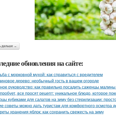
ь дальше →
ледние обновления на сайте:
ьба с морковной мухой: как справиться с вредителем
иновое дерево: необычный гость в вашем огороде
ное руководство: как правильно посадить саженцы малины
 пробует, все просят рецепт: уникальное блюдо, которое пок
рцы кубиками для салатов на зиму без стерилизации: прост
ие советы можно дать туристам для комфортного осмотра 
реты хранения яблок: как сохранить свежесть на зиму