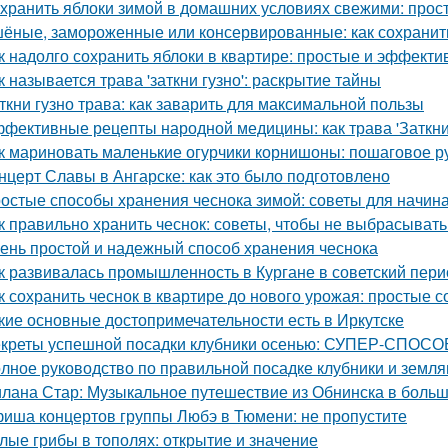
 хранить яблоки зимой в домашних условиях свежими: прос
ёные, замороженные или консервированные: как сохранить
к надолго сохранить яблоки в квартире: простые и эффект
к называется трава 'заткни гузно': раскрытие тайны
ткни гузно трава: как заварить для максимальной пользы
фективные рецепты народной медицины: как трава 'Заткни 
к мариновать маленькие огурчики корнишоны: пошаговое 
нцерт Славы в Ангарске: как это было подготовлено
остые способы хранения чеснока зимой: советы для начи
к правильно хранить чеснок: советы, чтобы не выбрасыват
ень простой и надежный способ хранения чеснока
к развивалась промышленность в Кургане в советский пери
к сохранить чеснок в квартире до нового урожая: простые 
кие основные достопримечательности есть в Иркутске
креты успешной посадки клубники осенью: СУПЕР-СПОСОБ
лное руководство по правильной посадке клубники и земля
лана Стар: Музыкальное путешествие из Обнинска в боль
иша концертов группы Любэ в Тюмени: не пропустите
лые грибы в тополях: открытие и значение