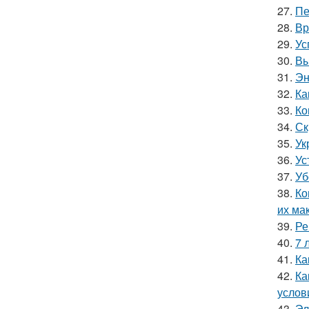
27.
Пе
28.
Вр
29.
Ус
30.
Вы
31.
Эн
32.
Ка
33.
Ко
34.
Ск
35.
Ук
36.
Ус
37.
Уб
38.
Ко
их ма
39.
Ре
40.
7 
41.
Ка
42.
Ка
услов
43.
Эл