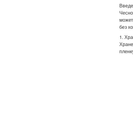
Введ
Чесно
может
без х
1. Хр
Хране
пленк