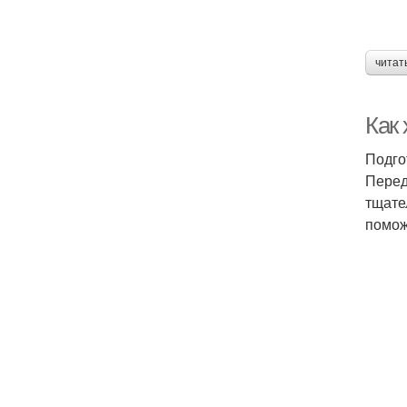
читат
Как
Подго
Перед
тщате
помож