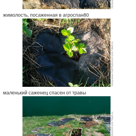
жимолость, посаженная в агроспан80
маленький саженец спасен от травы