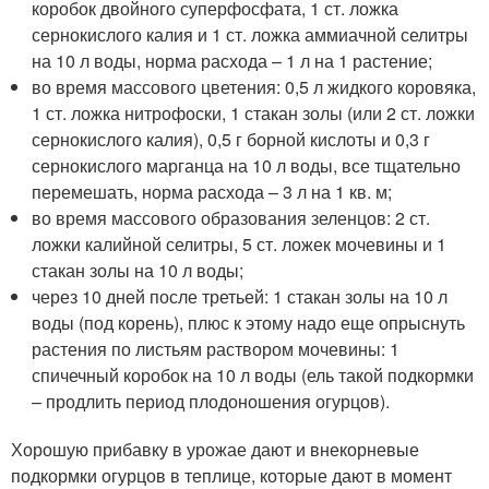
коробок двойного суперфосфата, 1 ст. ложка
сернокислого калия и 1 ст. ложка аммиачной селитры
на 10 л воды, норма расхода – 1 л на 1 растение;
во время массового цветения: 0,5 л жидкого коровяка,
1 ст. ложка нитрофоски, 1 стакан золы (или 2 ст. ложки
сернокислого калия), 0,5 г борной кислоты и 0,3 г
сернокислого марганца на 10 л воды, все тщательно
перемешать, норма расхода – 3 л на 1 кв. м;
во время массового образования зеленцов: 2 ст.
ложки калийной селитры, 5 ст. ложек мочевины и 1
стакан золы на 10 л воды;
через 10 дней после третьей: 1 стакан золы на 10 л
воды (под корень), плюс к этому надо еще опрыснуть
растения по листьям раствором мочевины: 1
спичечный коробок на 10 л воды (ель такой подкормки
– продлить период плодоношения огурцов).
Хорошую прибавку в урожае дают и внекорневые
подкормки огурцов в теплице, которые дают в момент