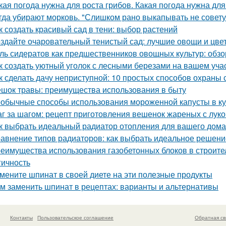
кая погода нужна для роста грибов. Какая погода нужна для
гда убирают морковь. "Слишком рано выкапывать не совету
к создать красивый сад в тени: выбор растений
здайте очаровательный тенистый сад: лучшие овощи и цве
ль сидератов как предшественников овощных культур: обзо
к создать уютный уголок с лесными березами на вашем уча
к сделать дачу неприступной: 10 простых способов охраны
шок травы: преимущества использования в быту
обычные способы использования мороженной капусты в к
г за шагом: рецепт приготовления вешенок жареных с лук
к выбрать идеальный радиатор отопления для вашего дома
авнение типов радиаторов: как выбрать идеальное решени
еимущества использования газобетонных блоков в строите
гичность
мените шпинат в своей диете на эти полезные продукты
м заменить шпинат в рецептах: варианты и альтернативы
Контакты
Пользовательское соглашение
Обратная св