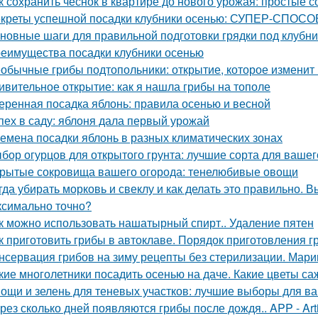
к сохранить чеснок в квартире до нового урожая: простые 
креты успешной посадки клубники осенью: СУПЕР-СПОСОБ
новные шаги для правильной подготовки грядки под клубни
еимущества посадки клубники осенью
обычные грибы подтопольники: открытие, которое изменит
ивительное открытие: как я нашла грибы на тополе
еренная посадка яблонь: правила осенью и весной
пех в саду: яблоня дала первый урожай
емена посадки яблонь в разных климатических зонах
бор огурцов для открытого грунта: лучшие сорта для вашег
рытые сокровища вашего огорода: тенелюбивые овощи
гда убирать морковь и свеклу и как делать это правильно. 
ксимально точно?
к можно использовать нашатырный спирт.. Удаление пятен
к приготовить грибы в автоклаве. Порядок приготовления 
нсервация грибов на зиму рецепты без стерилизации. Мари
кие многолетники посадить осенью на даче. Какие цветы са
ощи и зелень для теневых участков: лучшие выборы для в
рез сколько дней появляются грибы после дождя.. APP - Arti