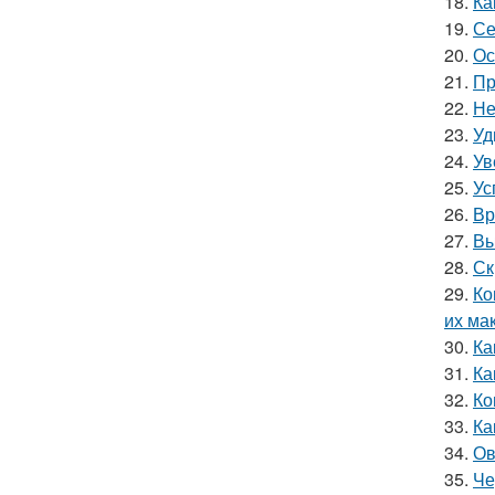
18.
Ка
19.
Се
20.
Ос
21.
Пр
22.
Не
23.
Уд
24.
Ув
25.
Ус
26.
Вр
27.
Вы
28.
Ск
29.
Ко
их ма
30.
Ка
31.
Ка
32.
Ко
33.
Ка
34.
Ов
35.
Че