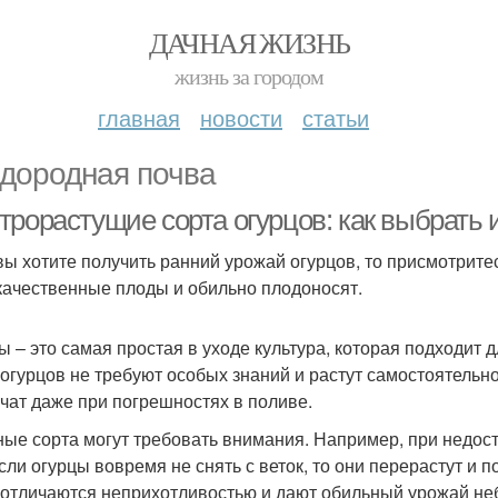
ДАЧНАЯ ЖИЗНЬ
жизнь за городом
главная
новости
статьи
дородная почва
трорастущие сорта огурцов: как выбрать 
вы хотите получить ранний урожай огурцов, то присмотритес
качественные плоды и обильно плодоносят.
ы – это самая простая в уходе культура, которая подходит
 огурцов не требуют особых знаний и растут самостоятельно.
рчат даже при погрешностях в поливе.
ые сорта могут требовать внимания. Например, при недост
если огурцы вовремя не снять с веток, то они перерастут и 
 отличаются неприхотливостью и дают обильный урожай неб