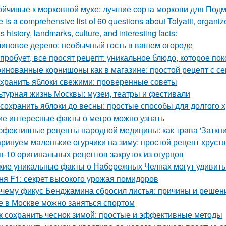
ойчивые к морковной мухе: лучшие сорта моркови для Под
 is a comprehensive list of 60 questions about Tolyatti, organi
s history, landmarks, culture, and interesting facts:
иновое дерево: необычный гость в вашем огороде
 пробует, все просят рецепт: уникальное блюдо, которое пок
инованные корнишоны как в магазине: простой рецепт с с
 хранить яблоки свежими: проверенные советы
ьтурная жизнь Москвы: музеи, театры и фестивали
 сохранить яблоки до весны: простые способы для долгого 
ие интересные факты о метро можно узнать
фективные рецепты народной медицины: как трава 'Заткни 
ринуем маленькие огурчики на зиму: простой рецепт хруст
п-10 оригинальных рецептов закруток из огурцов
кие уникальные факты о Набережных Челнах могут удивить
ня F1: секрет высокого урожая помидоров
чему фикус Бенджамина сбросил листья: причины и решен
е в Москве можно заняться спортом
к сохранить чеснок зимой: простые и эффективные методы