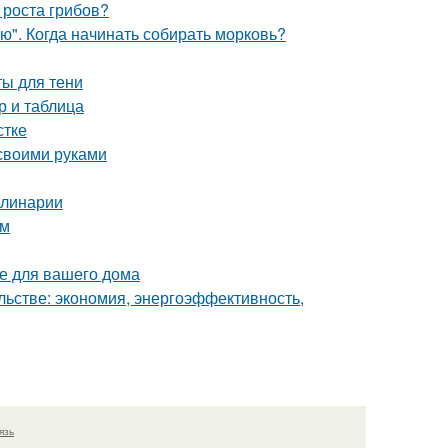
 роста грибов?
ю". Когда начинать собирать морковь?
ты для тени
р и таблица
стке
 своими руками
улинарии
ом
е для вашего дома
льстве: экономия, энергоэффективность,
язь