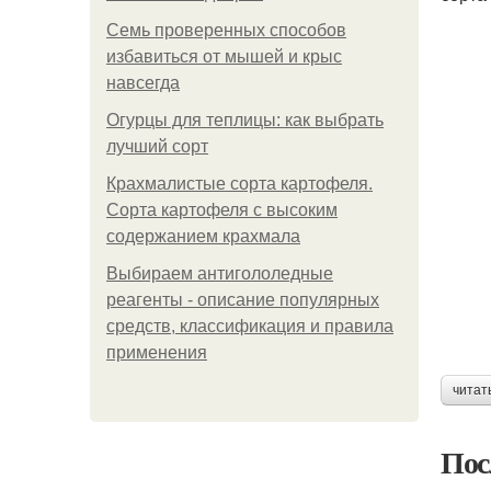
Семь проверенных способов
избавиться от мышей и крыс
навсегда
Огурцы для теплицы: как выбрать
лучший сорт
Крахмалистые сорта картофеля.
Сорта картофеля с высоким
содержанием крахмала
Выбираем антигололедные
реагенты - описание популярных
средств, классификация и правила
применения
читат
Пос