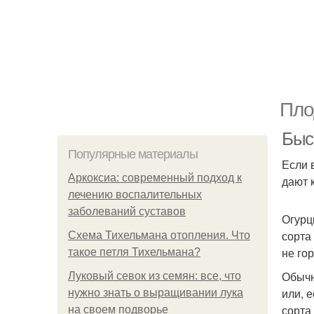
Пло
Быс
Популярные материалы
Если 
Аркоксиа: современный подход к
дают 
лечению воспалительных
заболеваний суставов
Огурц
сорта
Схема Тихельмана отопления. Что
не го
такое петля Тихельмана?
Обычн
Луковый севок из семян: все, что
или, 
нужно знать о выращивании лука
сорта
на своем подворье