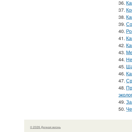
36.
Ка
37.
Ко
38.
Ка
39.
Со
40.
Ро
41.
Ка
42.
Ка
43.
Ме
44.
Не
45.
Ша
46.
Ка
47.
Ср
48.
Пр
эколо
49.
За
50.
Че
© 2026 Дачная жизнь