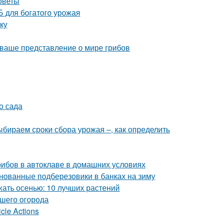
советы
 для богатого урожая
ку
 ваше представление о мире грибов
о сада
Выбираем сроки сбора урожая –, как определить
грибов в автоклаве в домашних условиях
нованные подберезовики в банках на зиму
жать осенью: 10 лучших растений
ашего огорода
cle Actions