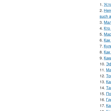
1.
Уст
2.
Here
such a
3.
Мал
4.
Кто
5.
Мар
6.
Как
7.
Кул
8.
Как
9.
Как
10.
Эф
11.
Ма
12.
То
13.
Ка
14.
Та
15.
По
16.
Гд
17.
Ка