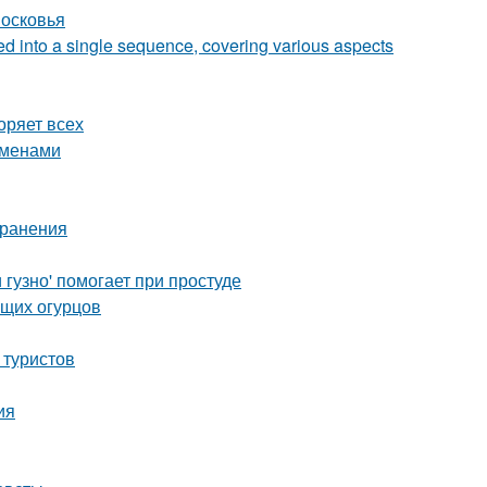
московья
zed into a single sequence, covering various aspects
оряет всех
еменами
хранения
гузно' помогает при простуде
ящих огурцов
 туристов
ия