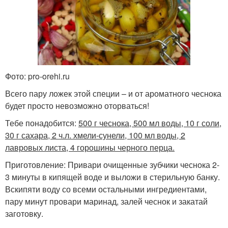
Фото: pro-orehi.ru
Всего пару ложек этой специи – и от ароматного чеснока
будет просто невозможно оторваться!
Тебе понадобится:
500 г чеснока, 500 мл воды, 10 г соли,
30 г сахара, 2 ч.л. хмели-сунели, 100 мл воды, 2
лавровых листа, 4 горошины черного перца.
Приготовление: Привари очищенные зубчики чеснока 2-
3 минуты в кипящей воде и выложи в стерильную банку.
Вскипяти воду со всеми остальными ингредиентами,
пару минут провари маринад, залей чеснок и закатай
заготовку.