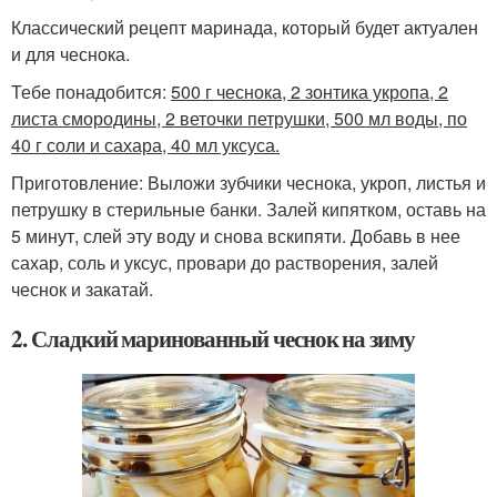
Классический рецепт маринада, который будет актуален
и для чеснока.
Тебе понадобится:
500 г чеснока, 2 зонтика укропа, 2
листа смородины, 2 веточки петрушки, 500 мл воды, по
40 г соли и сахара, 40 мл уксуса.
Приготовление: Выложи зубчики чеснока, укроп, листья и
петрушку в стерильные банки. Залей кипятком, оставь на
5 минут, слей эту воду и снова вскипяти. Добавь в нее
сахар, соль и уксус, провари до растворения, залей
чеснок и закатай.
2. Сладкий маринованный чеснок на зиму