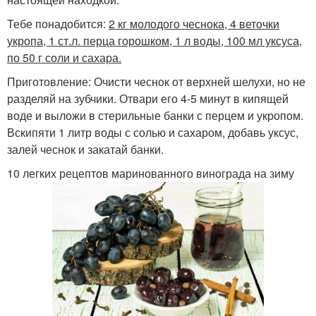
Тебе понадобится:
2 кг молодого чеснока, 4 веточки
укропа, 1 ст.л. перца горошком, 1 л воды, 100 мл уксуса,
по 50 г соли и сахара.
Приготовление: Очисти чеснок от верхней шелухи, но не
разделяй на зубчики. Отвари его 4-5 минут в кипящей
воде и выложи в стерильные банки с перцем и укропом.
Вскипяти 1 литр воды с солью и сахаром, добавь уксус,
залей чеснок и закатай банки.
10 легких рецептов маринованного винограда на зиму