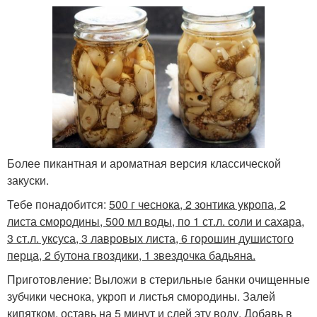
Более пикантная и ароматная версия классической
закуски.
Тебе понадобится:
500 г чеснока, 2 зонтика укропа, 2
листа смородины, 500 мл воды, по 1 ст.л. соли и сахара,
3 ст.л. уксуса, 3 лавровых листа, 6 горошин душистого
перца, 2 бутона гвоздики, 1 звездочка бадьяна.
Приготовление: Выложи в стерильные банки очищенные
зубчики чеснока, укроп и листья смородины. Залей
кипятком, оставь на 5 минут и слей эту воду. Добавь в