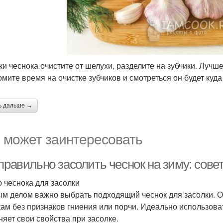
ки чеснока очистите от шелухи, разделите на зубчики. Лучш
омите время на очистке зубчиков и смотреться он будет куд
ь дальше →
 может заинтересовать
правильно засолить чеснок на зиму: сове
 чеснока для засолки
м делом важно выбрать подходящий чеснок для засолки. О
кам без признаков гниения или порчи. Идеально использоват
няет свои свойства при засолке.