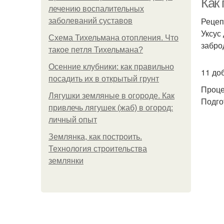
Как
лечению воспалительных
Рецеп
заболеваний суставов
Уксус
Схема Тихельмана отопления. Что
забро
такое петля Тихельмана?
Осенние клубники: как правильно
11 до
посадить их в открытый грунт
Проце
Лягушки земляные в огороде. Как
Подго
привлечь лягушек (жаб) в огород:
личный опыт
Землянка, как построить.
Технология строительства
землянки