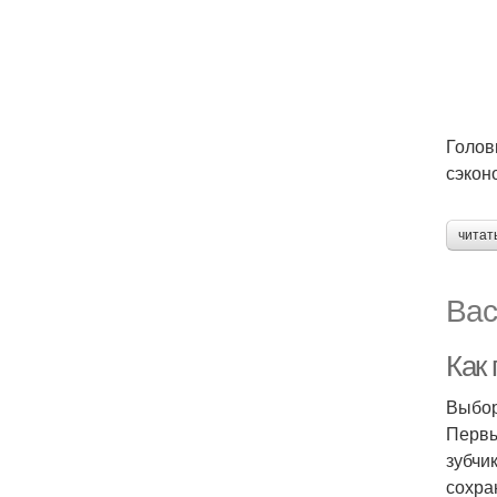
Голов
сэкон
читат
Вас
Как 
Выбор
Первы
зубчи
сохра