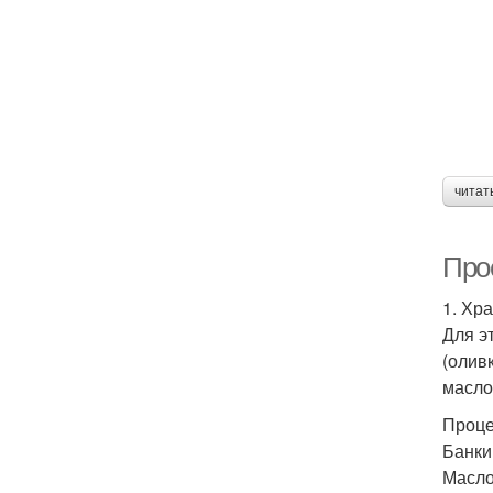
читат
Про
1. Хр
Для э
(олив
масло
Проце
Банки
Масло