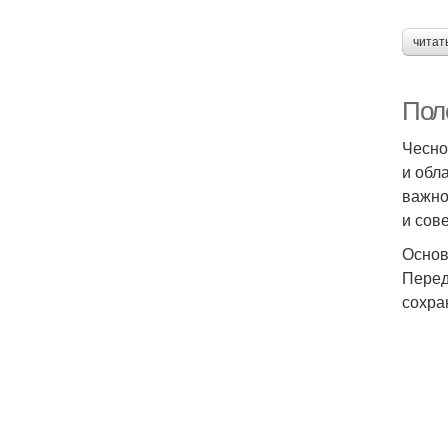
читат
Пол
Чесно
и обл
важно
и сов
Основ
Перед
сохра