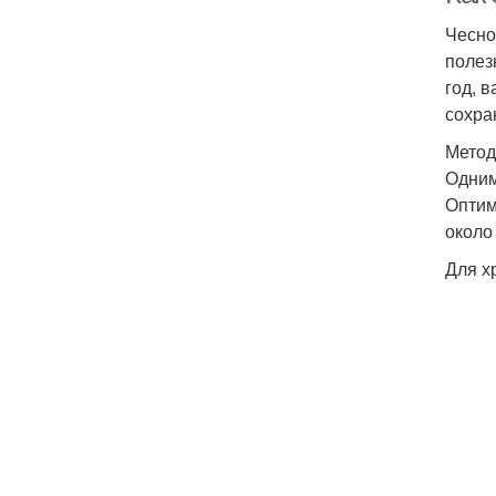
Чесно
полез
год, 
сохра
Метод
Одним
Оптим
около
Для х