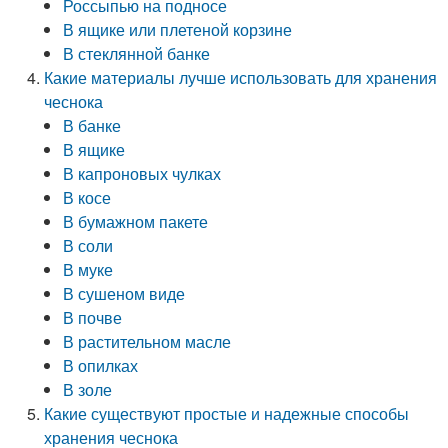
Россыпью на подносе
В ящике или плетеной корзине
В стеклянной банке
Какие материалы лучше использовать для хранения
чеснока
В банке
В ящике
В капроновых чулках
В косе
В бумажном пакете
В соли
В муке
В сушеном виде
В почве
В растительном масле
В опилках
В золе
Какие существуют простые и надежные способы
хранения чеснока