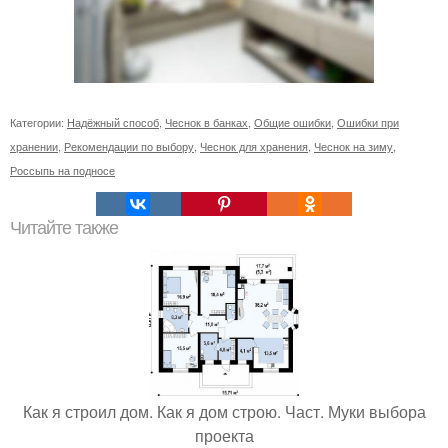
Категории:
Надёжный способ
,
Чеснок в банках
,
Общие ошибки
,
Ошибки при
хранении
,
Рекомендации по выбору
,
Чеснок для хранения
,
Чеснок на зиму
,
Россыпь на подносе
Читайте также
Как я строил дом. Как я дом строю. Част. Муки выбора
проекта