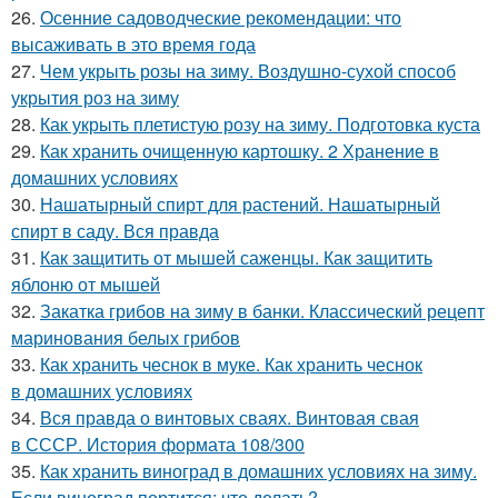
26.
Осенние садоводческие рекомендации: что
высаживать в это время года
27.
Чем укрыть розы на зиму. Воздушно-сухой способ
укрытия роз на зиму
28.
Как укрыть плетистую розу на зиму. Подготовка куста
29.
Как хранить очищенную картошку. 2 Хранение в
домашних условиях
30.
Нашатырный спирт для растений. Нашатырный
спирт в саду. Вся правда
31.
Как защитить от мышей саженцы. Как защитить
яблоню от мышей
32.
Закатка грибов на зиму в банки. Классический рецепт
маринования белых грибов
33.
Как хранить чеснок в муке. Как хранить чеснок
в домашних условиях
34.
Вся правда о винтовых сваях. Винтовая свая
в СССР. История формата 108/300
35.
Как хранить виноград в домашних условиях на зиму.
Если виноград портится: что делать?