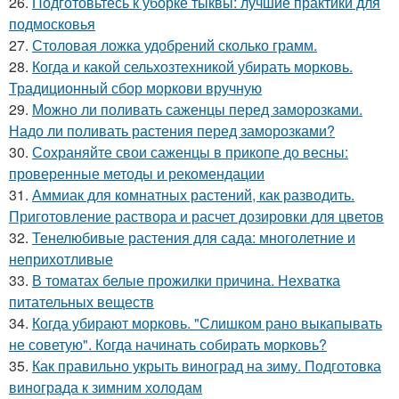
26.
Подготовьтесь к уборке тыквы: лучшие практики для
подмосковья
27.
Столовая ложка удобрений сколько грамм.
28.
Когда и какой сельхозтехникой убирать морковь.
Традиционный сбор моркови вручную
29.
Можно ли поливать саженцы перед заморозками.
Надо ли поливать растения перед заморозками?
30.
Сохраняйте свои саженцы в прикопе до весны:
проверенные методы и рекомендации
31.
Аммиак для комнатных растений, как разводить.
Приготовление раствора и расчет дозировки для цветов
32.
Тенелюбивые растения для сада: многолетние и
неприхотливые
33.
В томатах белые прожилки причина. Нехватка
питательных веществ
34.
Когда убирают морковь. "Слишком рано выкапывать
не советую". Когда начинать собирать морковь?
35.
Как правильно укрыть виноград на зиму. Подготовка
винограда к зимним холодам