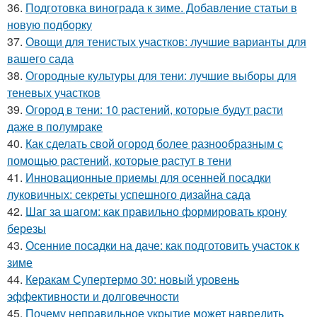
36.
Подготовка винограда к зиме. Добавление статьи в
новую подборку
37.
Овощи для тенистых участков: лучшие варианты для
вашего сада
38.
Огородные культуры для тени: лучшие выборы для
теневых участков
39.
Огород в тени: 10 растений, которые будут расти
даже в полумраке
40.
Как сделать свой огород более разнообразным с
помощью растений, которые растут в тени
41.
Инновационные приемы для осенней посадки
луковичных: секреты успешного дизайна сада
42.
Шаг за шагом: как правильно формировать крону
березы
43.
Осенние посадки на даче: как подготовить участок к
зиме
44.
Керакам Супертермо 30: новый уровень
эффективности и долговечности
45.
Почему неправильное укрытие может навредить