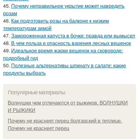
45.
Почему неправильное укрытие может навредить
розам
46.
Как подготовить розы на балконе к низким
температурам зимой
47.
Замороженная капуста в бочке: правда или вымысел
48.
В чем польза и опасность варения лесных вешенок
49.
Идеальное время жарки вешенок на сковороде:
подробный гид
50.
Полезные альтернативы шпинату в салате: какие
продукты выбрать
Популярные материалы
Волнушки чем отличаются от рыжиков. ВОЛНУШКИ
И РЫЖИКИ
Почему не краснеет перец болгарский в теплице.
Почему не краснеет перец