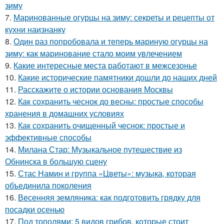
зиму
7.
Маринованные огурцы на зиму: секреты и рецепты от
кухни наизнанку
8.
Один раз попробовала и теперь мариную огурцы на
зиму: как маринование стало моим увлечением
9.
Какие интересные места работают в межсезонье
10.
Какие исторические памятники дошли до наших дней
11.
Расскажите о истории основания Москвы
12.
Как сохранить чеснок до весны: простые способы
хранения в домашних условиях
13.
Как сохранить очищенный чеснок: простые и
эффективные способы
14.
Милана Стар: Музыкальное путешествие из
Обнинска в большую сцену
15.
Стас Намин и группа «Цветы»: музыка, которая
объединила поколения
16.
Весенняя земляника: как подготовить грядку для
посадки осенью
17.
Под тополями: 5 видов грибов, которые стоит