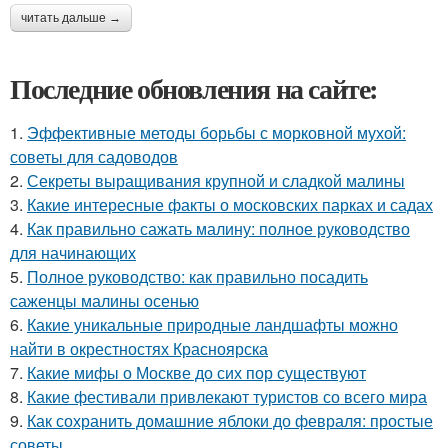
читать дальше →
Последние обновления на сайте:
1.
Эффективные методы борьбы с морковной мухой:
советы для садоводов
2.
Секреты выращивания крупной и сладкой малины
3.
Какие интересные факты о московских парках и садах
4.
Как правильно сажать малину: полное руководство
для начинающих
5.
Полное руководство: как правильно посадить
саженцы малины осенью
6.
Какие уникальные природные ландшафты можно
найти в окрестностях Красноярска
7.
Какие мифы о Москве до сих пор существуют
8.
Какие фестивали привлекают туристов со всего мира
9.
Как сохранить домашние яблоки до февраля: простые
советы