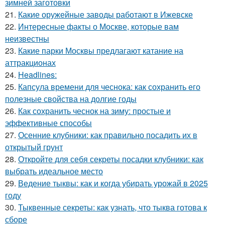
зимней заготовки
21.
Какие оружейные заводы работают в Ижевске
22.
Интересные факты о Москве, которые вам
неизвестны
23.
Какие парки Москвы предлагают катание на
аттракционах
24.
Headlines:
25.
Капсула времени для чеснока: как сохранить его
полезные свойства на долгие годы
26.
Как сохранить чеснок на зиму: простые и
эффективные способы
27.
Осенние клубники: как правильно посадить их в
открытый грунт
28.
Откройте для себя секреты посадки клубники: как
выбрать идеальное место
29.
Ведение тыквы: как и когда убирать урожай в 2025
году
30.
Тыквенные секреты: как узнать, что тыква готова к
сборе