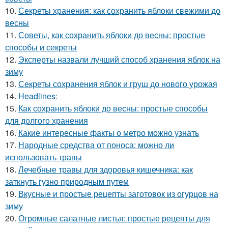
10.
Секреты хранения: как сохранить яблоки свежими до
весны
11.
Советы, как сохранить яблоки до весны: простые
способы и секреты
12.
Эксперты назвали лучший способ хранения яблок на
зиму
13.
Секреты сохранения яблок и груш до нового урожая
14.
Headlines:
15.
Как сохранить яблоки до весны: простые способы
для долгого хранения
16.
Какие интересные факты о метро можно узнать
17.
Народные средства от поноса: можно ли
использовать травы
18.
Лечебные травы для здоровья кишечника: как
заткнуть гузно природным путем
19.
Вкусные и простые рецепты заготовок из огурцов на
зиму
20.
Огромные салатные листья: простые рецепты для