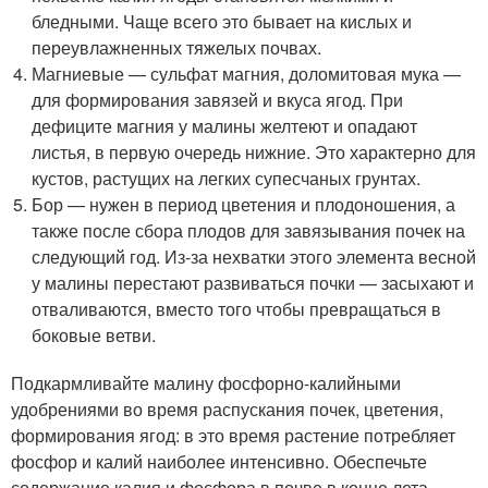
бледными. Чаще всего это бывает на кислых и
переувлажненных тяжелых почвах.
Магниевые — сульфат магния, доломитовая мука —
для формирования завязей и вкуса ягод. При
дефиците магния у малины желтеют и опадают
листья, в первую очередь нижние. Это характерно для
кустов, растущих на легких супесчаных грунтах.
Бор — нужен в период цветения и плодоношения, а
также после сбора плодов для завязывания почек на
следующий год. Из-за нехватки этого элемента весной
у малины перестают развиваться почки — засыхают и
отваливаются, вместо того чтобы превращаться в
боковые ветви.
Подкармливайте малину фосфорно-калийными
удобрениями во время распускания почек, цветения,
формирования ягод: в это время растение потребляет
фосфор и калий наиболее интенсивно. Обеспечьте
содержание калия и фосфора в почве в конце лета,