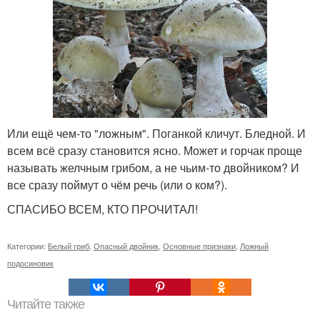
Или ещё чем-то "ложным". Поганкой кличут. Бледной. И
всем всё сразу становится ясно. Может и горчак проще
называть желчным грибом, а не чьим-то двойником? И
все сразу поймут о чём речь (или о ком?).
СПАСИБО ВСЕМ, КТО ПРОЧИТАЛ!
Категории:
Белый гриб
,
Опасный двойник
,
Основные признаки
,
Ложный
подосиновик
Читайте также