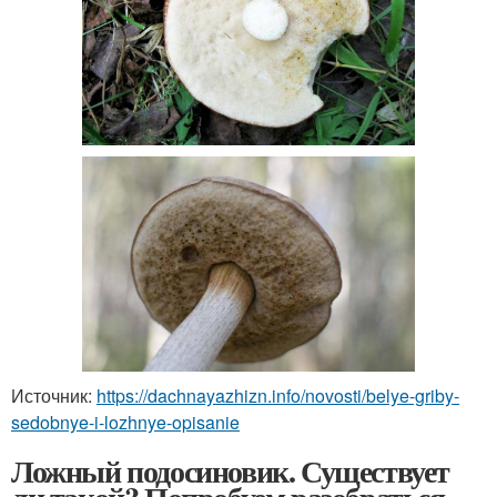
Источник:
https://dachnayazhizn.info/novosti/belye-griby-
sedobnye-i-lozhnye-opisanie
Ложный подосиновик. Существует