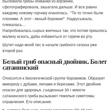
Выложила грибы-обманки из корзинки,
сфотографировала, зашагала дальше. И все равно
каждому новому горчаку кланялась. "Те-то точно были
плохими. А этот - явный боровик!" Надкусывала,
плевалась…
Напробовалась сырых желчных так, что потом пришлось
малину искать, дабы избавиться от горечи во рту.
Шутит надо мной лес в начале грибного сезона уже
второй раз.
Белый гриб опасный двойник. Болет
сатанинский
Относится к биологической группе боровиков. Образует
микоризу с дубами, липами и березами. Этот двойник
опасен для здоровья, съеденные 30 г мякоти
сатанинского гриба вызывают тяжелые симптомы
отравления. Его описание:
шляпка большая, иногда гигантская (30-40 см);