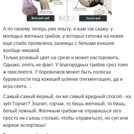
А по своему теперь уже опыту, я вам так скажу: у
молодых желчных грибов, у которых сеточка на ножке
еще слабо проявлена, разницы с белыми внешне
вообще никакой.
Только розовый цвет на срезе и может насторожить.
Однако, опять не факт. У благородных грибов срез тоже
ж окисляется. У боровичков может быть полоска
буроватости под кожицей шляпки (пигментация), да и
игра света…
Самый-самый верный, он же самый вредный способ - на
зуб! Горчит? Значит, горчак, то бишь желчный, то бишь,
белый ложный. Желчным грибом не отравишься (его
просто не съешь столько, чтобы отравиться), но суп или
жаркое испортишь!