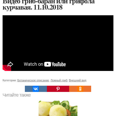
Видео гриб-баран или грифола
курчавая. 11.10.2018
Категории:
Ботаническое описание
,
Ложный гриб
,
Внешний вид
Читайте также