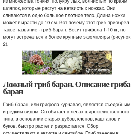
из множества тонких, полукруглых, волнистых по краям
шляпок, которые растут на ветвистых ножках. Они
сливаются в одно большое плотное тело. Длина ножки
может вырасти до 10 см. Вот почему этот гриб приобрёл
такое название - гриб-баран. Весит грифола 1-10 кг, но
могут встречаться и более крупные экземпляры (рисунок
2).
Ложный гриб баран. Описание гриба
баран
Гриб-баран, или грифола курчавая, является съедобным
и редким видом. Он обитает в лесах широколиственного
типа, в основании старых дубов, кленов, каштанов и
буков, быстро растет и разрастается. Сбор
осуществляют в августе и сентябре. Гриб занесен в