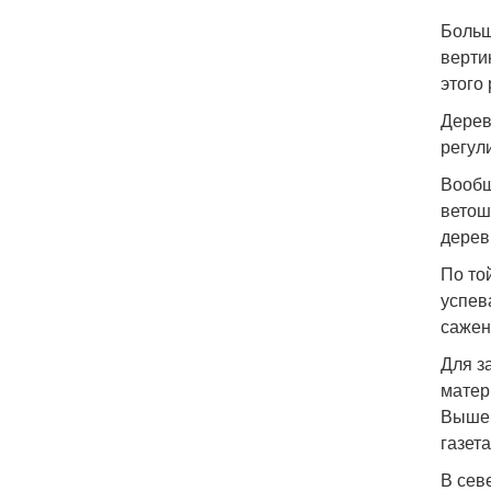
Больш
верти
этого 
Дерев
регул
Вообщ
ветош
дерев
По то
успев
сажен
Для з
матер
Выше 
газет
В сев