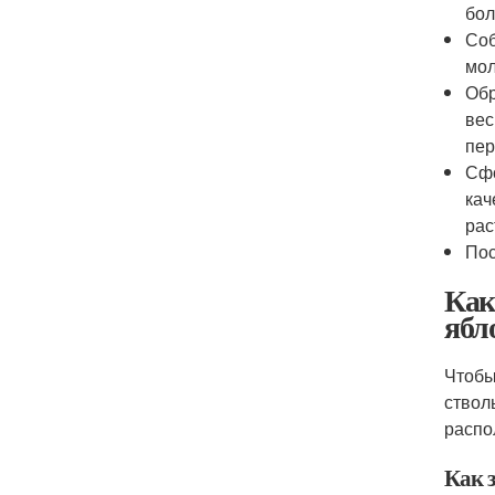
бол
Соб
мол
Обр
вес
пер
Сфо
кач
рас
Пос
Как
ябл
Чтобы
ствол
распо
Как 