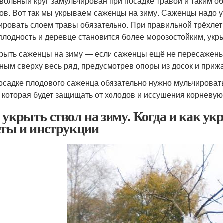
вольный круг замульчирован при посадке травой и таким о
ов. Вот так мы укрываем саженцы на зиму. Саженцы надо ук
ировать слоем травы обязательно. При правильной трёхлет
плодность и деревце становится более морозостойким, укры
крыть саженцы на зиму — если саженцы ещё не пересажены
ным сверху весь ряд, предусмотрев опоры из досок и прижа
осадке плодового саженца обязательно нужно мульчировать 
, которая будет защищать от холодов и иссушения корневу
 укрыть ствол на зиму. Когда и как у
еты и инструкции