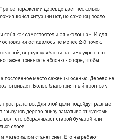
При ее поражении деревце дает несколько
сложившейся ситуации нет, но саженец после
ти себя как самостоятельная «колонна». И для
основания оставалось не менее 2-3 почек.
тельной, верхушку яблони на зиму укрывают
о также привязать яблоню к опоре, чтобы
на постоянное место саженцы осенью. Дерево не
роз, отмирает. Более благоприятный прогноз у
 пространство. Для этой цели подойдут разные
от грызунов дерево внизу заматывают чулками.
ствол, его оборачивают старой бумагой или
лько слоев.
 материалом станет снег. Его нагребают