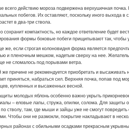
е всего действию мороза подвержена верхушечная почка. 
кальных побегов. Их оставляют, поскольку иного выхода в 
растет в два-три ствола.
о сохранит компактность, но каждое ответвление будет вес
ирования формы боковые побеги прищипывают так, чтобы у 
е же, если строгая колоновидня форма является предпочти
ью и пленочным мешком, надетым сверху на нее. Желательн
це не сломалось под порывами ветра.
й же причине не рекомендуется приобретать и высаживать 
ает приняться, набраться сил. Верхняя почка, попав под мо
цев, купленных и высаженных весной.
ащиты молодых яблонь особенно важно укрыть прикорневое
иалы – еловые лапы, стружа, опилки, солома. Для защиты 
по стволу, там, где мыши и зайцы уже не смогут повредить 
ами. Чтобы они не размокли, покрытие накладывают в неско
ерных районах с обильными осадками прекрасным укрывным