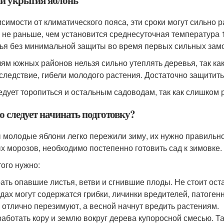
и укрытия яблонь
исимости от климатического пояса, эти сроки могут сильно
 не раньше, чем установится среднесуточная температура 1
ья без минимальной защиты во время первых сильных замо
ям южных районов нельзя сильно утеплять деревья, так как
к следствие, гибели молодого растения. Достаточно защитить
едует торопиться и остальным садоводам, так как слишком 
о следует начинать подготовку?
 молодые яблони легко пережили зиму, их нужно правильно 
х морозов, необходимо постепенно готовить сад к зимовке.
того нужно:
ать опавшие листья, ветви и сгнившие плоды. Не стоит оста
дах могут содержатся грибки, личинки вредителей, патоге
 отлично перезимуют, а весной начнут вредить растениям.
аботать кору и землю вокруг дерева купоросной смесью. Т