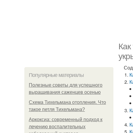
Как
укр
Сод
К
Популярные материалы
К
Полезные советы для успешного
выращивания саженцев осенью
Схема Тихельмана отопления. Что
такое петля Тихельмана?
К
Аркоксиа: современный подход к
К
лечению воспалительных
К