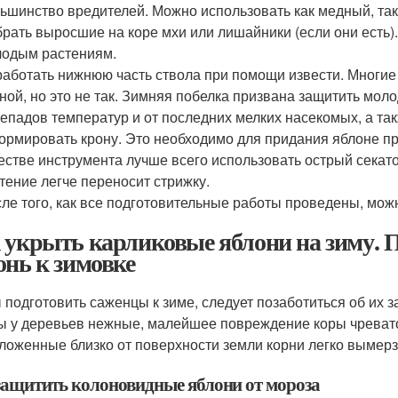
ьшинство вредителей. Можно использовать как медный, так
рать выросшие на коре мхи или лишайники (если они есть).
одым растениям.
аботать нижнюю часть ствола при помощи извести. Многие 
ной, но это не так. Зимняя побелка призвана защитить моло
епадов температур и от последних мелких насекомых, а так
рмировать крону. Это необходимо для придания яблоне пр
естве инструмента лучше всего использовать острый секато
тение легче переносит стрижку.
ле того, как все подготовительные работы проведены, мож
 укрыть карликовые яблони на зиму. 
онь к зимовке
 подготовить саженцы к зиме, следует позаботиться об их з
ы у деревьев нежные, малейшее повреждение коры чревато
ложенные близко от поверхности земли корни легко вымерз
защитить колоновидные яблони от мороза