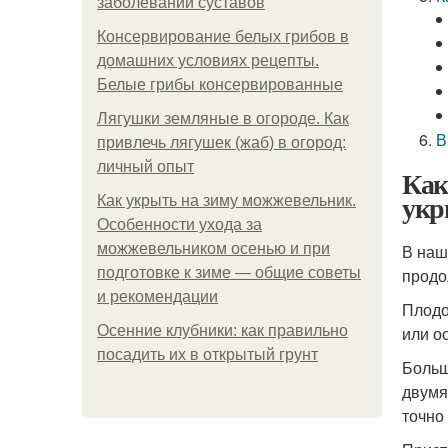
заболеваний суставов
Консервирование белых грибов в
домашних условиях рецепты.
Белые грибы консервированные
Лягушки земляные в огороде. Как
В
привлечь лягушек (жаб) в огород:
личный опыт
Как
укр
Как укрыть на зиму можжевельник.
Особенности ухода за
можжевельником осенью и при
В наш
подготовке к зиме — общие советы
продо
и рекомендации
Плодо
Осенние клубники: как правильно
или о
посадить их в открытый грунт
Больш
двумя
точно