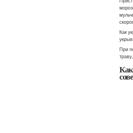
Прист
мороз
мульч
скоро
Как у
укрыв
При п
траву
Как
сов