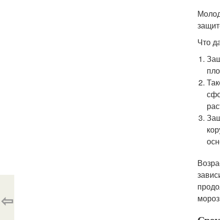
Молод
защит
Что д
Защ
пло
Так
сфо
рас
Защ
кор
осн
Возра
завис
продо
⇦
мороз