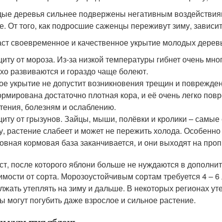
ые деревья сильнее подвержены негативным воздействиям
е. От того, как подросшие саженцы переживут зиму, зависи
аст своевременное и качественное укрытие молодых дерев
иту от мороза. Из-за низкой температуры гибнет очень мног
хо развиваются и гораздо чаще болеют.
ое укрытие не допустит возникновения трещин и поврежде
рмирована достаточно плотная кора, и её очень легко пов
тения, болезням и ослаблению.
иту от грызунов. Зайцы, мыши, полёвки и кролики – самые
у, растение слабеет и может не пережить холода. Особенно
овная кормовая база заканчивается, и они выходят на проп
ст, после которого яблони больше не нуждаются в дополнит
имости от сорта. Морозоустойчивым сортам требуется 4 – 6
лжать утеплять на зиму и дальше. В некоторых регионах ут
ы могут погубить даже взрослое и сильное растение.