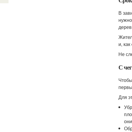
Срок
В зав
нужно
дерев
Жител
и, ка
Не сл
С чег
Чтобы
первы
Для э
Убр
пло
они
Обр