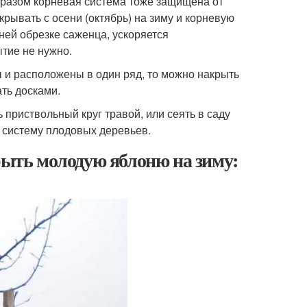
бразом корневая система тоже защищена от
рывать с осени (октябрь) на зиму и корневую
ней обрезке саженца, ускоряется
тие не нужно.
 и расположены в один ряд, то можно накрыть
ть досками.
приствольный круг травой, или сеять в саду
ю систему плодовых деревьев.
крыть молодую яблоню на зиму: