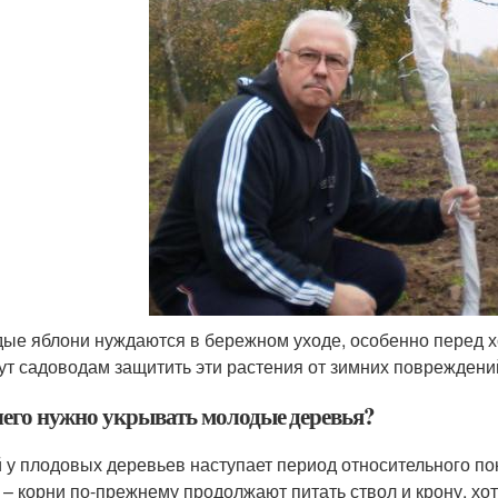
ые яблони нуждаются в бережном уходе, особенно перед 
ут садоводам защитить эти растения от зимних повреждений
чего нужно укрывать молодые деревья?
 у плодовых деревьев наступает период относительного по
 – корни по-прежнему продолжают питать ствол и крону, хоть