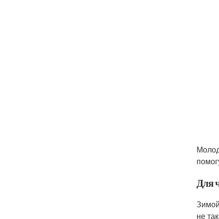
Молод
помог
Для 
Зимой
не так